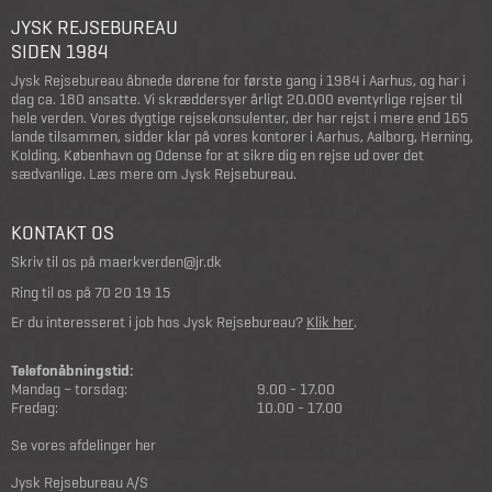
JYSK REJSEBUREAU
SIDEN 1984
Jysk Rejsebureau åbnede dørene for første gang i 1984 i Aarhus, og har i
dag ca. 180 ansatte. Vi skræddersyer årligt 20.000 eventyrlige rejser til
hele verden. Vores dygtige rejsekonsulenter, der har rejst i mere end 165
lande tilsammen, sidder klar på vores kontorer i Aarhus, Aalborg, Herning,
Kolding, København og Odense for at sikre dig en rejse ud over det
sædvanlige.
Læs mere om Jysk Rejsebureau
.
KONTAKT OS
Skriv til os på
maerkverden@jr.dk
Ring til os på
70 20 19 15
Er du interesseret i job hos Jysk Rejsebureau?
Klik her
.
Telefonåbningstid:
Mandag – torsdag:
9.00 - 17.00
Fredag:
10.00 - 17.00
Se vores afdelinger her
Jysk Rejsebureau A/S