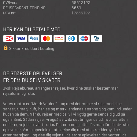
CVR-nr.:
39312123
REJSEGARANTIFOND NR:
3654
IATA nr.:
17236122
HER KAN DU BETALE MED
Sikker kreditkort betaling
DE STØRSTE OPLEVELSER
ER DEM DU SELV SKABER
Jysk Rejsebureau arrangerer rejser, hvor dine ønsker bestemmer
rejseform og rute.
Vores motto er "Mærk Verden" – og med det mener vi rejs med dine
sanser; Smag, duft, hør, se og mærk landenes særpræg og kom ind under
huden på dem. Når du rejser med os, vil vi rigtig gerne sende dig ud på
egen hånd. Sådan rejser vi også selv, da det bringer os ud, hvor asfalten
ender og vejene bliver til stier. Det er nemlig ofte dér, man får de største
oplevelser. Vores speciale er at hjælpe dig med at skræddersy dine
drømmerejser – og vise dig vejen til de store oplevelser, der venter i de