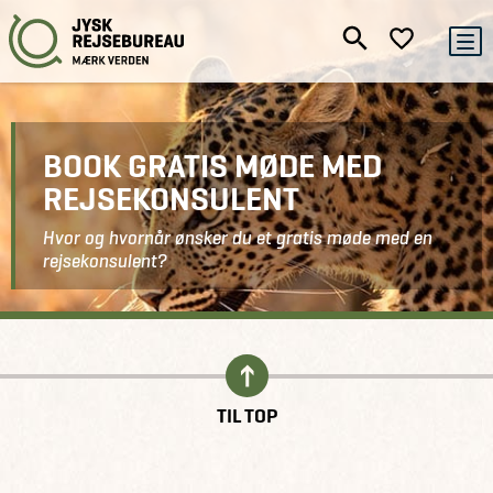
BOOK GRATIS MØDE MED
REJSEKONSULENT
Hvor og hvornår ønsker du et gratis møde med en
rejsekonsulent?
Kontakt
Book gratis møde
TIL TOP