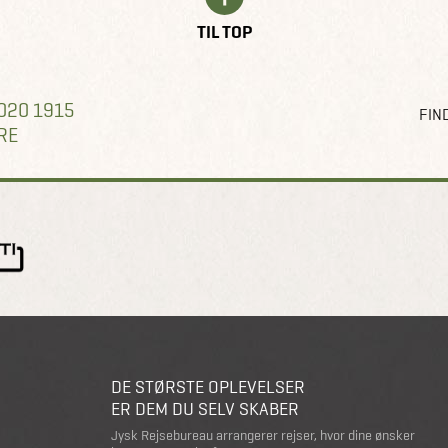
TIL TOP
020 1915
FIND
RE
DE STØRSTE OPLEVELSER
ER DEM DU SELV SKABER
Jysk Rejsebureau arrangerer rejser, hvor dine ønsker