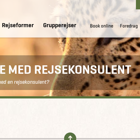
Rejseformer
Grupperejser
Book online
Foredrag
DE MED REJSEKONSULENT
med en rejsekonsulent?