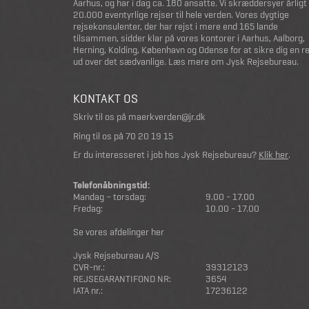
Aarhus, og har i dag ca. 180 ansatte. Vi skræddersyer årligt
20.000 eventyrlige rejser til hele verden. Vores dygtige
rejsekonsulenter, der har rejst i mere end 165 lande
tilsammen, sidder klar på vores kontorer i Aarhus, Aalborg,
Herning, Kolding, København og Odense for at sikre dig en r
ud over det sædvanlige.
Læs mere om Jysk Rejsebureau
.
KONTAKT OS
Skriv til os på
maerkverden@jr.dk
Ring til os på
70 20 19 15
Er du interesseret i job hos Jysk Rejsebureau?
Klik her
.
Telefonåbningstid:
Mandag – torsdag:
9.00 - 17.00
Fredag:
10.00 - 17.00
Se vores afdelinger her
Jysk Rejsebureau A/S
CVR-nr.:
39312123
REJSEGARANTIFOND NR:
3654
IATA nr.:
17236122