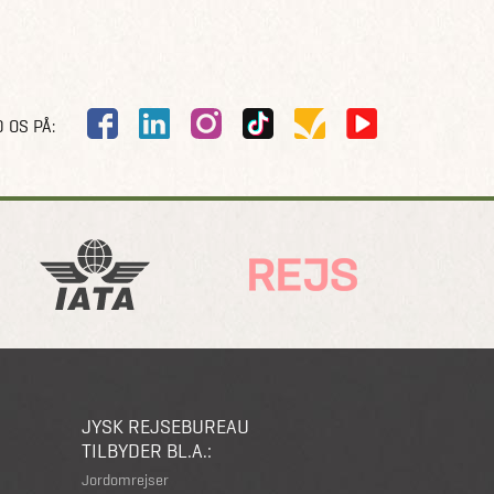
 OS PÅ:
JYSK REJSEBUREAU
TILBYDER BL.A.:
Jordomrejser