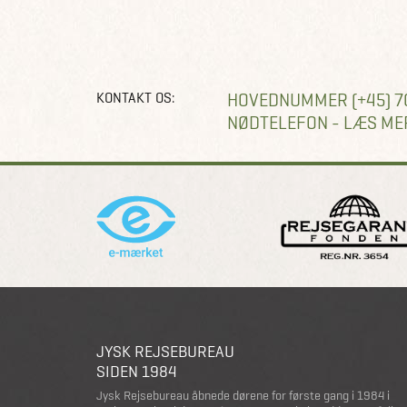
KONTAKT OS:
HOVEDNUMMER (+45) 7
NØDTELEFON - LÆS ME
JYSK REJSEBUREAU
SIDEN 1984
Jysk Rejsebureau åbnede dørene for første gang i 1984 i