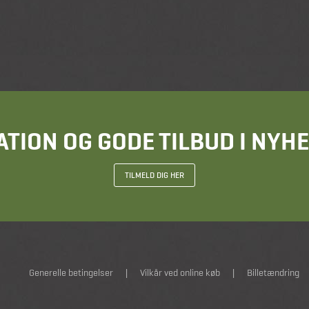
ATION OG GODE TILBUD I NY
TILMELD DIG HER
Generelle betingelser
|
Vilkår ved online køb
|
Billetændring