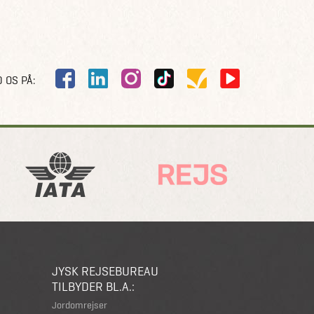
 OS PÅ:
JYSK REJSEBUREAU
TILBYDER BL.A.:
Jordomrejser