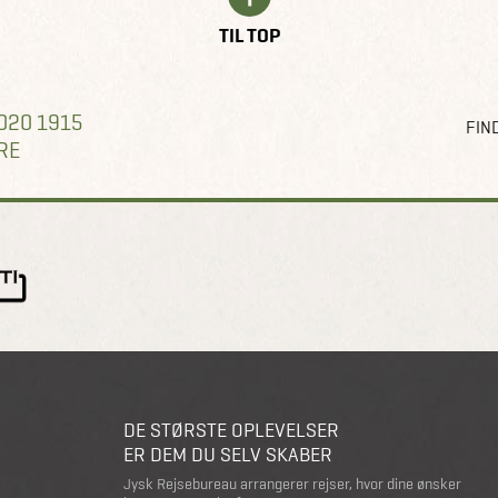
TIL TOP
020 1915
FIND
RE
DE STØRSTE OPLEVELSER
ER DEM DU SELV SKABER
Jysk Rejsebureau arrangerer rejser, hvor dine ønsker