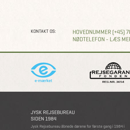
KONTAKT OS:
HOVEDNUMMER (+45) 7
NØDTELEFON - LÆS ME
JYSK REJSEBUREAU
SIDEN 1984
Jysk Rejsebureau åbnede dørene for første gang i 1984 i