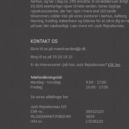
Aarhus, og har i dag ca. 180 ansatte. Vi skræddersyer årligt
20.000 eventyrlige rejser til hele verden. Vores dygtige
rejsekonsulenter, der har rejst i mere end 165 lande
tilsammen, sidder klar på vores kontorer i Aarhus, Aalborg,
Herning, Kolding, København og Odense for at sikre dig en r
ud over det sædvanlige.
Læs mere om Jysk Rejsebureau
.
KONTAKT OS
Skriv til os på
maerkverden@jr.dk
Ring til os på
70 20 19 15
Er du interesseret i job hos Jysk Rejsebureau?
Klik her
.
Telefonåbningstid:
Mandag – torsdag:
9.00 - 17.00
Fredag:
10.00 - 17.00
Se vores afdelinger her
Jysk Rejsebureau A/S
CVR-nr.:
39312123
REJSEGARANTIFOND NR:
3654
IATA nr.:
17236122