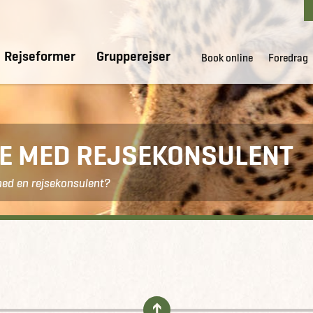
Rejseformer
Grupperejser
Book online
Foredrag
DE MED REJSEKONSULENT
med en rejsekonsulent?