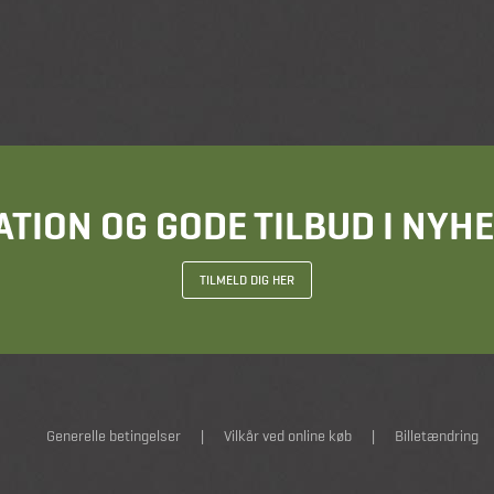
ATION OG GODE TILBUD I NY
TILMELD DIG HER
Generelle betingelser
|
Vilkår ved online køb
|
Billetændring