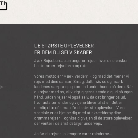
DE STØRSTE OPLEVELSER
ER DEM DU SELV SKABER
Jysk Rejsebureau arrangerer rejser, hvor dine ønsker
bestemmer rejseform og rute.
Vores motto er "Mærk Verden" – og med det mener vi
rejs med dine sanser; Smag, duft, hør, se og mærk
ejse
landenes særpræg og kom ind under huden på dem. Når
du rejser med os, vil vi rigtig gerne sende dig ud på egen
hånd. Sådan rejser vi også selv, da det bringer os ud,
hvor asfalten ender og vejene bliver til stier. Det er
nemlig ofte dér, man får de største oplevelser. Vores
speciale er at hjælpe dig med at skræddersy dine
drømmerejser – og vise dig vejen til de store oplevelser,
der venter i de små detaljer undervejs.
Jo før du rejser, jo længere varer minderne...