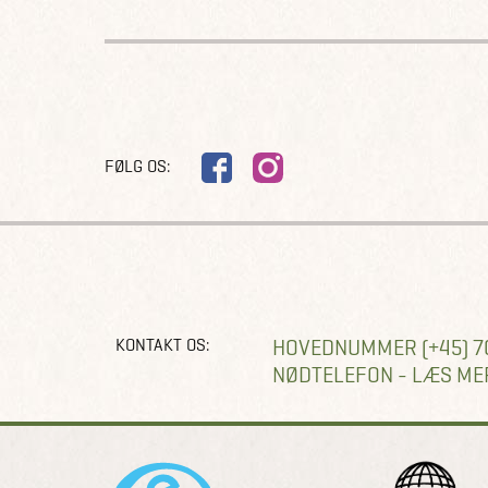
FØLG OS:
KONTAKT OS:
HOVEDNUMMER (+45) 7
NØDTELEFON - LÆS ME