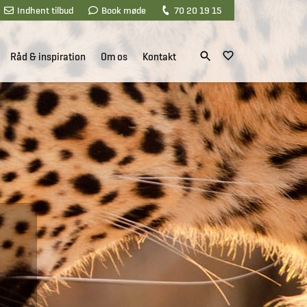
Indhent tilbud
Book møde
70 20 19 15
Råd & inspiration
Om os
Kontakt