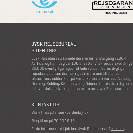
JYSK REJSEBUREAU
SIDEN 1984
Jysk Rejsebureau åbnede dørene for første gang i 1984 i
Aarhus, og har i dag ca. 180 ansatte. Vi skræddersyer årligt
20.000 eventyrlige rejser til hele verden. Vores dygtige
rejsekonsulenter, der har rejst i mere end 165 lande
tilsammen, sidder klar på vores kontorer i Aarhus, Aalborg,
Herning, Kolding, København og Odense for at sikre dig en r
ud over det sædvanlige.
Læs mere om Jysk Rejsebureau
.
KONTAKT OS
Skriv til os på
maerkverden@jr.dk
Ring til os på
70 20 19 15
Er du interesseret i job hos Jysk Rejsebureau?
Klik her
.