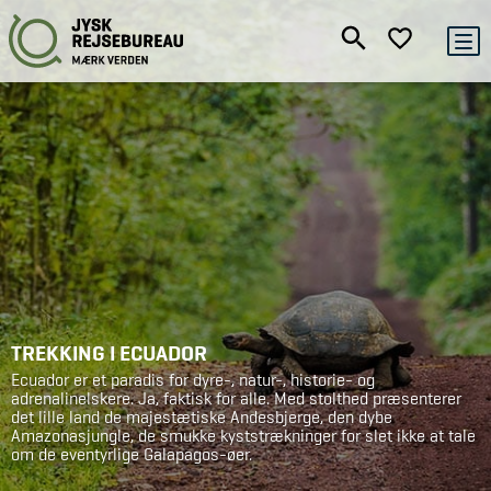
TREKKING I ECUADOR
Ecuador er et paradis for dyre-, natur-, historie- og
adrenalinelskere. Ja, faktisk for alle. Med stolthed præsenterer
det lille land de majestætiske Andesbjerge, den dybe
Amazonasjungle, de smukke kyststrækninger for slet ikke at tale
om de eventyrlige Galapagos-øer.