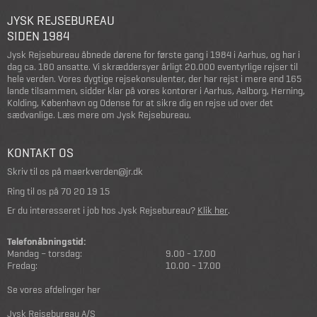
JYSK REJSEBUREAU
SIDEN 1984
Jysk Rejsebureau åbnede dørene for første gang i 1984 i Aarhus, og har i
dag ca. 180 ansatte. Vi skræddersyer årligt 20.000 eventyrlige rejser til
hele verden. Vores dygtige rejsekonsulenter, der har rejst i mere end 165
lande tilsammen, sidder klar på vores kontorer i Aarhus, Aalborg, Herning,
Kolding, København og Odense for at sikre dig en rejse ud over det
sædvanlige.
Læs mere om Jysk Rejsebureau
.
KONTAKT OS
Skriv til os på
maerkverden@jr.dk
Ring til os på
70 20 19 15
Er du interesseret i job hos Jysk Rejsebureau?
Klik her
.
Telefonåbningstid:
Mandag – torsdag:
9.00 - 17.00
Fredag:
10.00 - 17.00
Se vores afdelinger her
Jysk Rejsebureau A/S