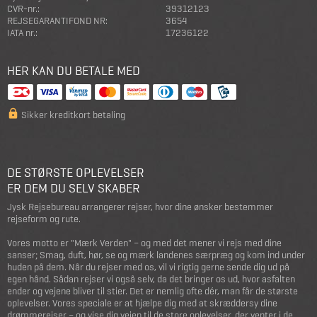
CVR-nr.:
39312123
REJSEGARANTIFOND NR:
3654
IATA nr.:
17236122
HER KAN DU BETALE MED
Sikker kreditkort betaling
DE STØRSTE OPLEVELSER
ER DEM DU SELV SKABER
Jysk Rejsebureau arrangerer rejser, hvor dine ønsker bestemmer
rejseform og rute.
Vores motto er "Mærk Verden" – og med det mener vi rejs med dine
sanser; Smag, duft, hør, se og mærk landenes særpræg og kom ind under
huden på dem. Når du rejser med os, vil vi rigtig gerne sende dig ud på
egen hånd. Sådan rejser vi også selv, da det bringer os ud, hvor asfalten
ender og vejene bliver til stier. Det er nemlig ofte dér, man får de største
oplevelser. Vores speciale er at hjælpe dig med at skræddersy dine
drømmerejser – og vise dig vejen til de store oplevelser, der venter i de