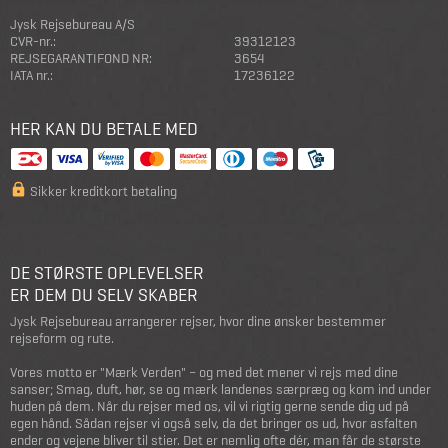
Jysk Rejsebureau A/S
CVR-nr.:
39312123
REJSEGARANTIFOND NR:
3654
IATA nr.:
17236122
HER KAN DU BETALE MED
Sikker kreditkort betaling
DE STØRSTE OPLEVELSER
ER DEM DU SELV SKABER
Jysk Rejsebureau arrangerer rejser, hvor dine ønsker bestemmer
rejseform og rute.
Vores motto er "Mærk Verden" – og med det mener vi rejs med dine
sanser; Smag, duft, hør, se og mærk landenes særpræg og kom ind under
huden på dem. Når du rejser med os, vil vi rigtig gerne sende dig ud på
egen hånd. Sådan rejser vi også selv, da det bringer os ud, hvor asfalten
ender og vejene bliver til stier. Det er nemlig ofte dér, man får de største