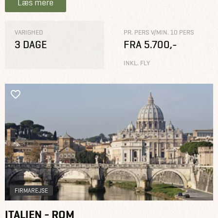
Læs mere
VARIGHED
PR. PERS V/MIN. 10 PERS
3 DAGE
FRA 5.700,-
INKL. FLY
FIRMAREJSE
ITALIEN - ROM