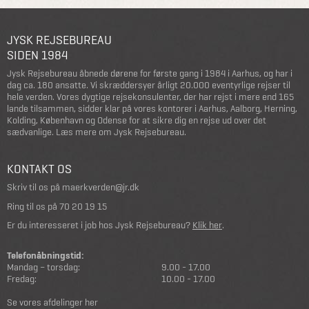
JYSK REJSEBUREAU
SIDEN 1984
Jysk Rejsebureau åbnede dørene for første gang i 1984 i Aarhus, og har i
dag ca. 180 ansatte. Vi skræddersyer årligt 20.000 eventyrlige rejser til
hele verden. Vores dygtige rejsekonsulenter, der har rejst i mere end 165
lande tilsammen, sidder klar på vores kontorer i Aarhus, Aalborg, Herning,
Kolding, København og Odense for at sikre dig en rejse ud over det
sædvanlige.
Læs mere om Jysk Rejsebureau
.
KONTAKT OS
Skriv til os på
maerkverden@jr.dk
Ring til os på
70 20 19 15
Er du interesseret i job hos Jysk Rejsebureau?
Klik her
.
Telefonåbningstid:
Mandag – torsdag:
9.00 - 17.00
Fredag:
10.00 - 17.00
Se vores afdelinger her