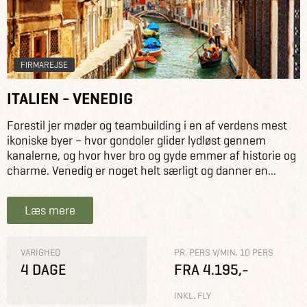
FIRMAREJSE
ITALIEN - VENEDIG
Forestil jer møder og teambuilding i en af verdens mest
ikoniske byer – hvor gondoler glider lydløst gennem
kanalerne, og hvor hver bro og gyde emmer af historie og
charme. Venedig er noget helt særligt og danner en...
Læs mere
VARIGHED
PR. PERS V/MIN. 10 PERS
4 DAGE
FRA 4.195,-
INKL. FLY