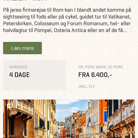
På jeres firmarejse til Rom kan I blandt andet komme på
sightseeing til fods eller på cykel, guidet tur til Vatikanet,
Peterskirken, Colosseum og Forum Romanum, hel- eller
halvdagtur til Pompei, Osteria Antica eller en af de få...
Læs mere
VARIGHED
PR. PERS V/MIN. 10 PERS
4 DAGE
FRA 6.400,-
INKL. FLY