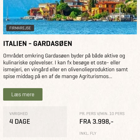
FIRMAREJSE
ITALIEN - GARDASØEN
Området omkring Gardasøen byder på både aktive og
kulinariske oplevelser. I kan fx besøge et oste- eller
ismejeri, en vingård eller en olivenolieproduktion samt
spise middag på en af de mange Agriturismos...
Læs mere
VARIGHED
PR. PERS V/MIN. 10 PERS
4 DAGE
FRA 3.998,-
INKL. FLY