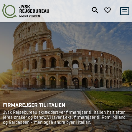
FIRMAREJSER TIL ITALIEN
Jysk Rejsebureau skræddersyer firmarejser til Italien helt efter
jeres ønsker og behov. Vi laver f.eks. firmarejser til Rom, Milano
og Gardasøen - men også andre byer i Italien.