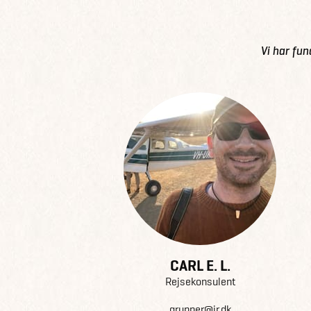
Vi har fun
CARL E. L.
Rejsekonsulent
grupper@jr.dk