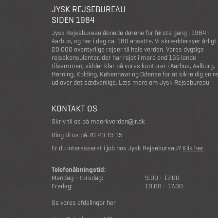
JYSK REJSEBUREAU
SIDEN 1984
Jysk Rejsebureau åbnede dørene for første gang i 1984 i
Aarhus, og har i dag ca. 180 ansatte. Vi skræddersyer årligt
20.000 eventyrlige rejser til hele verden. Vores dygtige
rejsekonsulenter, der har rejst i mere end 165 lande
tilsammen, sidder klar på vores kontorer i Aarhus, Aalborg,
Herning, Kolding, København og Odense for at sikre dig en r
ud over det sædvanlige.
Læs mere om Jysk Rejsebureau
.
KONTAKT OS
Skriv til os på
maerkverden@jr.dk
Ring til os på
70 20 19 15
Er du interesseret i job hos Jysk Rejsebureau?
Klik her
.
Telefonåbningstid:
Mandag – torsdag:
9.00 - 17.00
Fredag:
10.00 - 17.00
Se vores afdelinger her