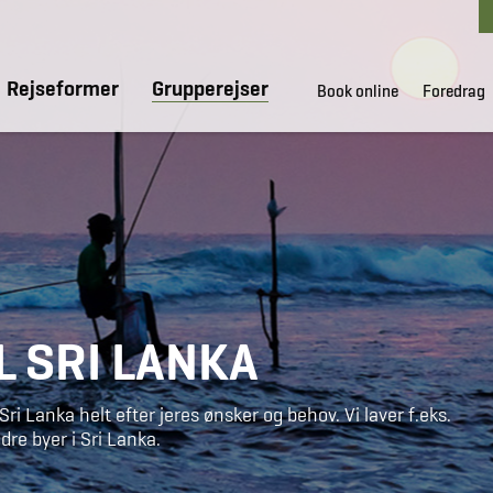
Rejseformer
Grupperejser
Book online
Foredrag
L SRI LANKA
ri Lanka helt efter jeres ønsker og behov. Vi laver f.eks.
re byer i Sri Lanka.