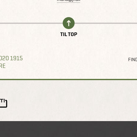
TIL TOP
020 1915
FIND
RE