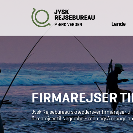
Lande
FIRMAREJSER TI
Jysk Rejsebureau skræddersyer firmarejser til S
firmarejser til Negombo - men også mange and