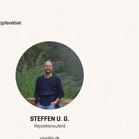
oplevelser.
STEFFEN U. G.
Rejsekonsulent
stgj@jr.dk