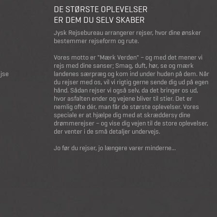
DE STØRSTE OPLEVELSER
ER DEM DU SELV SKABER
Jysk Rejsebureau arrangerer rejser, hvor dine ønsker
bestemmer rejseform og rute.
Vores motto er "Mærk Verden" – og med det mener vi
rejs med dine sanser; Smag, duft, hør, se og mærk
ejse
landenes særpræg og kom ind under huden på dem. Når
du rejser med os, vil vi rigtig gerne sende dig ud på egen
hånd. Sådan rejser vi også selv, da det bringer os ud,
hvor asfalten ender og vejene bliver til stier. Det er
nemlig ofte dér, man får de største oplevelser. Vores
speciale er at hjælpe dig med at skræddersy dine
drømmerejser – og vise dig vejen til de store oplevelser,
der venter i de små detaljer undervejs.
Jo før du rejser, jo længere varer minderne...