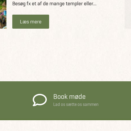
Besøg fx et af de mange templer eller...
Læs mere
Book møde
Lad os sætte os sammen