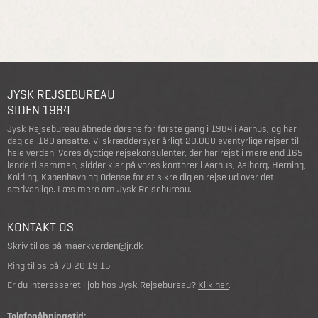
JYSK REJSEBUREAU
SIDEN 1984
Jysk Rejsebureau åbnede dørene for første gang i 1984 i Aarhus, og har i
dag ca. 180 ansatte. Vi skræddersyer årligt 20.000 eventyrlige rejser til
hele verden. Vores dygtige rejsekonsulenter, der har rejst i mere end 165
lande tilsammen, sidder klar på vores kontorer i Aarhus, Aalborg, Herning,
Kolding, København og Odense for at sikre dig en rejse ud over det
sædvanlige.
Læs mere om Jysk Rejsebureau
.
KONTAKT OS
Skriv til os på
maerkverden@jr.dk
Ring til os på
70 20 19 15
Er du interesseret i job hos Jysk Rejsebureau?
Klik her
.
Telefonåbningstid: