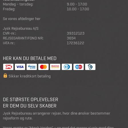
Mandag – torsdag:
9.00 - 17.00
Fredag:
10.00 - 17.00
Se vores afdelinger her
Jysk Rejsebureau A/S
CVR-nr.:
39312123
REJSEGARANTIFOND NR:
3654
IATA nr.:
17236122
HER KAN DU BETALE MED
Sikker kreditkort betaling
DE STØRSTE OPLEVELSER
ER DEM DU SELV SKABER
Jysk Rejsebureau arrangerer rejser, hvor dine ønsker bestemmer
rejseform og rute.
Vores motto er "Mærk Verden" – og med det mener vi rejs med dine