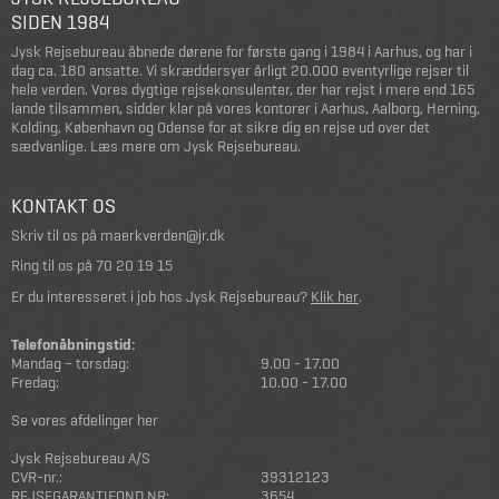
SIDEN 1984
Jysk Rejsebureau åbnede dørene for første gang i 1984 i Aarhus, og har i
dag ca. 180 ansatte. Vi skræddersyer årligt 20.000 eventyrlige rejser til
hele verden. Vores dygtige rejsekonsulenter, der har rejst i mere end 165
lande tilsammen, sidder klar på vores kontorer i Aarhus, Aalborg, Herning,
Kolding, København og Odense for at sikre dig en rejse ud over det
sædvanlige.
Læs mere om Jysk Rejsebureau
.
KONTAKT OS
Skriv til os på
maerkverden@jr.dk
Ring til os på
70 20 19 15
Er du interesseret i job hos Jysk Rejsebureau?
Klik her
.
Telefonåbningstid:
Mandag – torsdag:
9.00 - 17.00
Fredag:
10.00 - 17.00
Se vores afdelinger her
Jysk Rejsebureau A/S
CVR-nr.:
39312123
REJSEGARANTIFOND NR:
3654