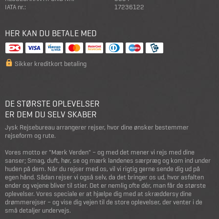
IATA nr.:
17236122
HER KAN DU BETALE MED
Sikker kreditkort betaling
DE STØRSTE OPLEVELSER
ER DEM DU SELV SKABER
Jysk Rejsebureau arrangerer rejser, hvor dine ønsker bestemmer
rejseform og rute.
Vores motto er "Mærk Verden" – og med det mener vi rejs med dine
sanser; Smag, duft, hør, se og mærk landenes særpræg og kom ind under
huden på dem. Når du rejser med os, vil vi rigtig gerne sende dig ud på
egen hånd. Sådan rejser vi også selv, da det bringer os ud, hvor asfalten
ender og vejene bliver til stier. Det er nemlig ofte dér, man får de største
oplevelser. Vores speciale er at hjælpe dig med at skræddersy dine
drømmerejser – og vise dig vejen til de store oplevelser, der venter i de
små detaljer undervejs.