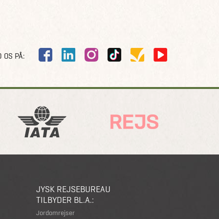
 OS PÅ:
JYSK REJSEBUREAU
TILBYDER BL.A.:
Jordomrejser