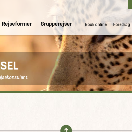
Rejseformer
Grupperejser
Book online
Foredrag
SEL
ejsekonsulent.