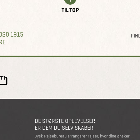
TIL TOP
020 1915
FIND
RE
DE STØRSTE OPLEVELSER
ER DEM DU SELV SKABER
Jysk Rejsebureau arrangerer rejser, hvor dine ønsker