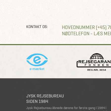
KONTAKT OS:
HOVEDNUMMER (+45) 7
NØDTELEFON - LÆS ME
JYSK REJSEBUREAU
SIDEN 1984
Jysk Rejsebureau åbnede dørene for første gang i 1984 i