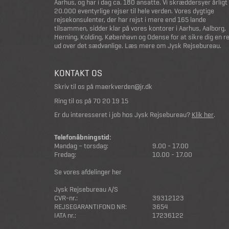
Aarhus, og har i dag ca. 180 ansatte. Vi skræddersyer årligt
20.000 eventyrlige rejser til hele verden. Vores dygtige
rejsekonsulenter, der har rejst i mere end 165 lande
tilsammen, sidder klar på vores kontorer i Aarhus, Aalborg,
Herning, Kolding, København og Odense for at sikre dig en r
ud over det sædvanlige.
Læs mere om Jysk Rejsebureau
.
KONTAKT OS
Skriv til os på
maerkverden@jr.dk
Ring til os på
70 20 19 15
Er du interesseret i job hos Jysk Rejsebureau?
Klik her
.
Telefonåbningstid:
Mandag – torsdag:
9.00 - 17.00
Fredag:
10.00 - 17.00
Se vores afdelinger her
Jysk Rejsebureau A/S
CVR-nr.:
39312123
REJSEGARANTIFOND NR:
3654
IATA nr.:
17236122