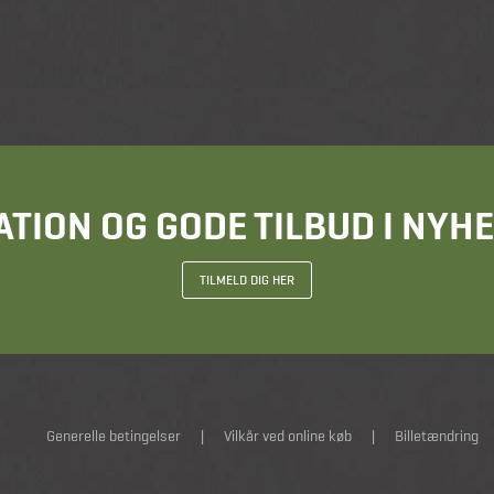
ATION OG GODE TILBUD I NY
TILMELD DIG HER
Generelle betingelser
|
Vilkår ved online køb
|
Billetændring