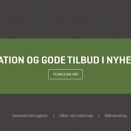
ATION OG GODE TILBUD I NY
TILMELD DIG HER
Generelle betingelser
|
Vilkår ved online køb
|
Billetændring