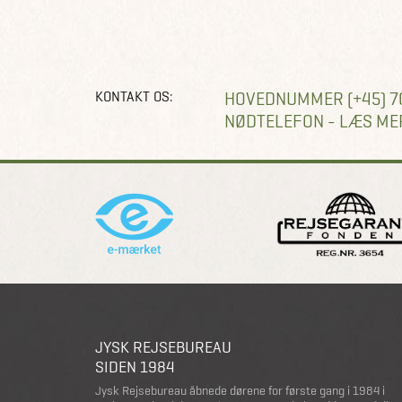
KONTAKT OS:
HOVEDNUMMER (+45) 7
NØDTELEFON - LÆS ME
JYSK REJSEBUREAU
SIDEN 1984
Jysk Rejsebureau åbnede dørene for første gang i 1984 i