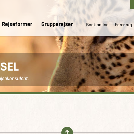
Rejseformer
Grupperejser
Book online
Foredrag
SEL
ejsekonsulent.