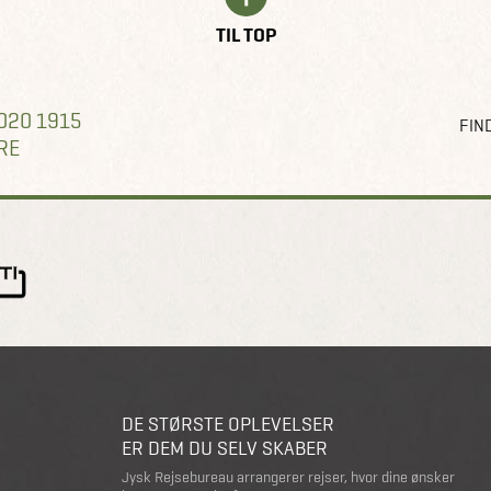
TIL TOP
020 1915
FIND
RE
DE STØRSTE OPLEVELSER
ER DEM DU SELV SKABER
Jysk Rejsebureau arrangerer rejser, hvor dine ønsker