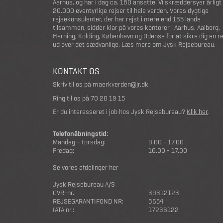
Aarhus, og har i dag ca. 180 ansatte. Vi skræddersyer årligt
20.000 eventyrlige rejser til hele verden. Vores dygtige
rejsekonsulenter, der har rejst i mere end 165 lande
tilsammen, sidder klar på vores kontorer i Aarhus, Aalborg,
Herning, Kolding, København og Odense for at sikre dig en r
ud over det sædvanlige.
Læs mere om Jysk Rejsebureau
.
KONTAKT OS
Skriv til os på
maerkverden@jr.dk
Ring til os på
70 20 19 15
Er du interesseret i job hos Jysk Rejsebureau?
Klik her
.
Telefonåbningstid:
Mandag – torsdag:
9.00 - 17.00
Fredag:
10.00 - 17.00
Se vores afdelinger her
Jysk Rejsebureau A/S
CVR-nr.:
39312123
REJSEGARANTIFOND NR:
3654
IATA nr.:
17236122