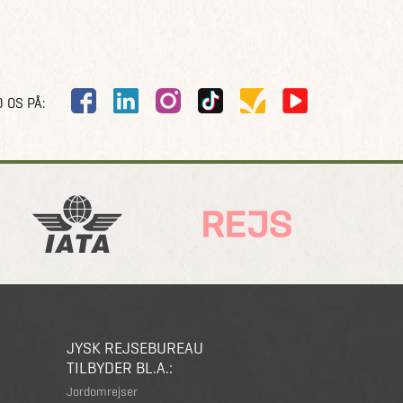
 OS PÅ:
JYSK REJSEBUREAU
TILBYDER BL.A.:
Jordomrejser