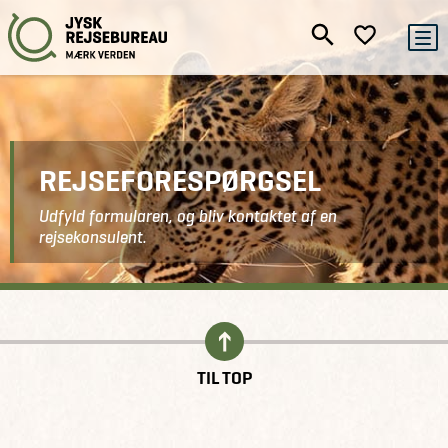
REJSEFORESPØRGSEL
Udfyld formularen, og bliv kontaktet af en
rejsekonsulent.
Kontakt
Indhent tilbud
TIL TOP