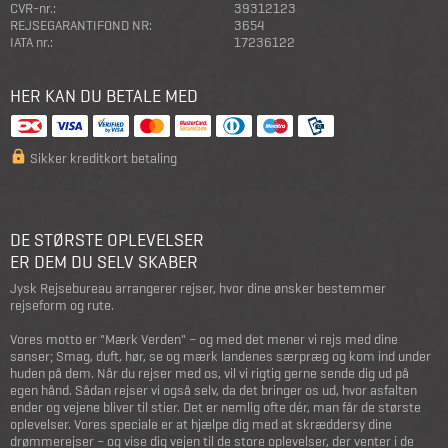
CVR-nr.:
39312123
REJSEGARANTIFOND NR:
3654
IATA nr.:
17236122
HER KAN DU BETALE MED
Sikker kreditkort betaling
DE STØRSTE OPLEVELSER
ER DEM DU SELV SKABER
Jysk Rejsebureau arrangerer rejser, hvor dine ønsker bestemmer
rejseform og rute.
Vores motto er "Mærk Verden" – og med det mener vi rejs med dine
sanser; Smag, duft, hør, se og mærk landenes særpræg og kom ind under
huden på dem. Når du rejser med os, vil vi rigtig gerne sende dig ud på
egen hånd. Sådan rejser vi også selv, da det bringer os ud, hvor asfalten
ender og vejene bliver til stier. Det er nemlig ofte dér, man får de største
oplevelser. Vores speciale er at hjælpe dig med at skræddersy dine
drømmerejser – og vise dig vejen til de store oplevelser, der venter i de