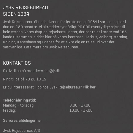
JYSK REJSEBUREAU
SIDEN 1984
Jysk Rejsebureau åbnede dørene for første gang i 1984 i Aarhus, og har i
dag ca. 180 ansatte. Vi skræddersyer årligt 20.000 eventyrlige rejser til
hele verden. Vores dygtige rejsekonsulenter, der har rejst i mere end 165
lande tilsammen, sidder klar på vores kontorer i Aarhus, Aalborg, Herning,
Kolding, København og Odense for at sikre dig en rejse ud over det
sædvanlige.
Læs mere om Jysk Rejsebureau
.
KONTAKT OS
Skriv til os på
maerkverden@jr.dk
Ring til os på
70 20 19 15
Er du interesseret i job hos Jysk Rejsebureau?
Klik her
.
Telefonåbningstid:
Mandag – torsdag:
9.00 - 17.00
Fredag:
10.00 - 17.00
Se vores afdelinger her
Jysk Rejsebureau A/S