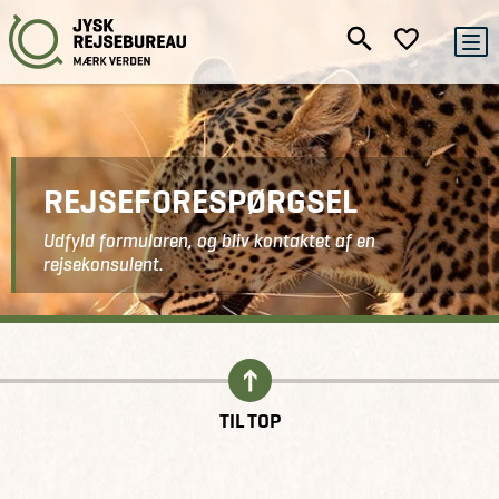
REJSEFORESPØRGSEL
Udfyld formularen, og bliv kontaktet af en
rejsekonsulent.
Kontakt
Indhent tilbud
TIL TOP