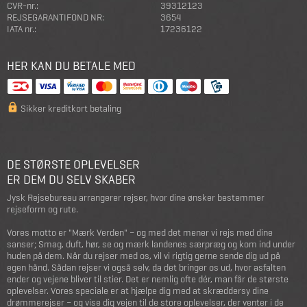
CVR-nr.:
39312123
REJSEGARANTIFOND NR:
3654
IATA nr.:
17236122
HER KAN DU BETALE MED
Sikker kreditkort betaling
DE STØRSTE OPLEVELSER
ER DEM DU SELV SKABER
Jysk Rejsebureau arrangerer rejser, hvor dine ønsker bestemmer
rejseform og rute.
Vores motto er "Mærk Verden" – og med det mener vi rejs med dine
sanser; Smag, duft, hør, se og mærk landenes særpræg og kom ind under
huden på dem. Når du rejser med os, vil vi rigtig gerne sende dig ud på
egen hånd. Sådan rejser vi også selv, da det bringer os ud, hvor asfalten
ender og vejene bliver til stier. Det er nemlig ofte dér, man får de største
oplevelser. Vores speciale er at hjælpe dig med at skræddersy dine
drømmerejser – og vise dig vejen til de store oplevelser, der venter i de