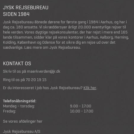
JYSK REJSEBUREAU
SIDEN 1984
Jysk Rejsebureau åbnede dørene for første gang i 1984 i Aarhus, og har i
dag ca. 180 ansatte. Vi skræddersyer årligt 20.000 eventyrlige rejser til
hele verden. Vores dygtige rejsekonsulenter, der har rejst i mere end 165
lande tilsammen, sidder klar på vores kontorer i Aarhus, Aalborg, Herning,
Kolding, København og Odense for at sikre dig en rejse ud over det
sædvanlige.
Læs mere om Jysk Rejsebureau
.
KONTAKT OS
Skriv til os på
maerkverden@jr.dk
Ring til os på
70 20 19 15
Er du interesseret i job hos Jysk Rejsebureau?
Klik her
.
Telefonåbningstid:
Mandag – torsdag:
9.00 - 17.00
Fredag:
10.00 - 17.00
Se vores afdelinger her
Jysk Rejsebureau A/S