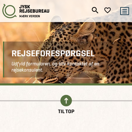
REJSEFORESPØRGSEL
Udfyld formularen, og bliv kontaktet af en
rejsekonsulent.
Kontakt
Indhent tilbud
TIL TOP