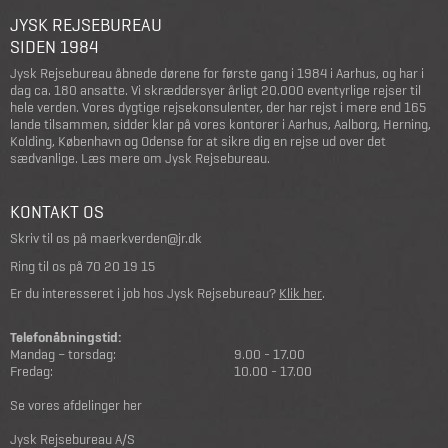
JYSK REJSEBUREAU
SIDEN 1984
Jysk Rejsebureau åbnede dørene for første gang i 1984 i Aarhus, og har i
dag ca. 180 ansatte. Vi skræddersyer årligt 20.000 eventyrlige rejser til
hele verden. Vores dygtige rejsekonsulenter, der har rejst i mere end 165
lande tilsammen, sidder klar på vores kontorer i Aarhus, Aalborg, Herning,
Kolding, København og Odense for at sikre dig en rejse ud over det
sædvanlige.
Læs mere om Jysk Rejsebureau
.
KONTAKT OS
Skriv til os på
maerkverden@jr.dk
Ring til os på
70 20 19 15
Er du interesseret i job hos Jysk Rejsebureau?
Klik her
.
Telefonåbningstid:
Mandag – torsdag:
9.00 - 17.00
Fredag:
10.00 - 17.00
Se vores afdelinger her
Jysk Rejsebureau A/S