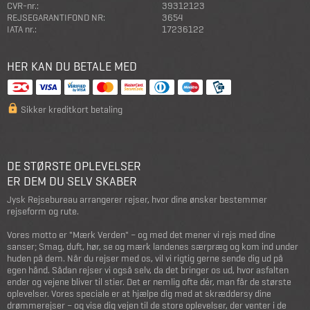
CVR-nr.:
39312123
REJSEGARANTIFOND NR:
3654
IATA nr.:
17236122
HER KAN DU BETALE MED
Sikker kreditkort betaling
DE STØRSTE OPLEVELSER
ER DEM DU SELV SKABER
Jysk Rejsebureau arrangerer rejser, hvor dine ønsker bestemmer
rejseform og rute.
Vores motto er "Mærk Verden" – og med det mener vi rejs med dine
sanser; Smag, duft, hør, se og mærk landenes særpræg og kom ind under
huden på dem. Når du rejser med os, vil vi rigtig gerne sende dig ud på
egen hånd. Sådan rejser vi også selv, da det bringer os ud, hvor asfalten
ender og vejene bliver til stier. Det er nemlig ofte dér, man får de største
oplevelser. Vores speciale er at hjælpe dig med at skræddersy dine
drømmerejser – og vise dig vejen til de store oplevelser, der venter i de