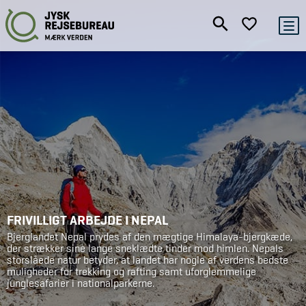
FRIVILLIGT ARBEJDE I NEPAL
Bjerglandet Nepal prydes af den mægtige Himalaya-bjergkæde,
der strækker sine lange sneklædte tinder mod himlen. Nepals
storslåede natur betyder, at landet har nogle af verdens bedste
muligheder for trekking og rafting samt uforglemmelige
junglesafarier i nationalparkerne.