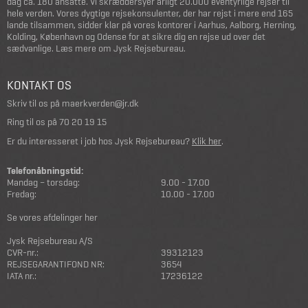
dag ca. 180 ansatte. Vi skræddersyer årligt 20.000 eventyrlige rejser til
hele verden. Vores dygtige rejsekonsulenter, der har rejst i mere end 165
lande tilsammen, sidder klar på vores kontorer i Aarhus, Aalborg, Herning,
Kolding, København og Odense for at sikre dig en rejse ud over det
sædvanlige.
Læs mere om Jysk Rejsebureau
.
KONTAKT OS
Skriv til os på
maerkverden@jr.dk
Ring til os på
70 20 19 15
Er du interesseret i job hos Jysk Rejsebureau?
Klik her
.
Telefonåbningstid:
Mandag – torsdag:
9.00 - 17.00
Fredag:
10.00 - 17.00
Se vores afdelinger her
Jysk Rejsebureau A/S
CVR-nr.:
39312123
REJSEGARANTIFOND NR:
3654
IATA nr.:
17236122