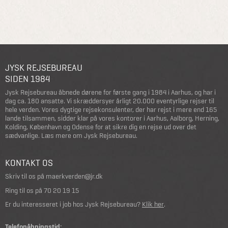
JYSK REJSEBUREAU
SIDEN 1984
Jysk Rejsebureau åbnede dørene for første gang i 1984 i Aarhus, og har i
dag ca. 180 ansatte. Vi skræddersyer årligt 20.000 eventyrlige rejser til
hele verden. Vores dygtige rejsekonsulenter, der har rejst i mere end 165
lande tilsammen, sidder klar på vores kontorer i Aarhus, Aalborg, Herning,
Kolding, København og Odense for at sikre dig en rejse ud over det
sædvanlige.
Læs mere om Jysk Rejsebureau
.
KONTAKT OS
Skriv til os på
maerkverden@jr.dk
Ring til os på
70 20 19 15
Er du interesseret i job hos Jysk Rejsebureau?
Klik her
.
Telefonåbningstid: