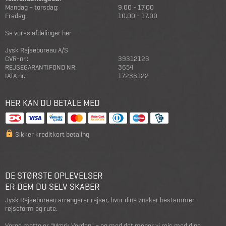
Mandag – torsdag:
9.00 - 17.00
Fredag:
10.00 - 17.00
Se vores afdelinger her
Jysk Rejsebureau A/S
CVR-nr.:
39312123
REJSEGARANTIFOND NR:
3654
IATA nr.:
17236122
HER KAN DU BETALE MED
Sikker kreditkort betaling
DE STØRSTE OPLEVELSER
ER DEM DU SELV SKABER
Jysk Rejsebureau arrangerer rejser, hvor dine ønsker bestemmer
rejseform og rute.
Vores motto er "Mærk Verden" – og med det mener vi rejs med dine