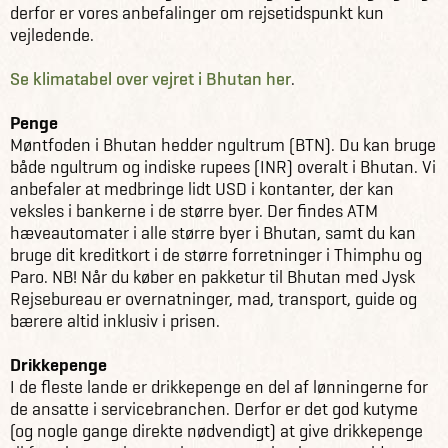
derfor er vores anbefalinger om rejsetidspunkt kun
vejledende.
Se klimatabel over vejret i Bhutan her
.
Penge
Møntfoden i Bhutan hedder ngultrum (BTN). Du kan bruge
både ngultrum og indiske rupees (INR) overalt i Bhutan. Vi
anbefaler at medbringe lidt USD i kontanter, der kan
veksles i bankerne i de større byer. Der findes ATM
hæveautomater i alle større byer i Bhutan, samt du kan
bruge dit kreditkort i de større forretninger i Thimphu og
Paro. NB! Når du køber en pakketur til Bhutan med Jysk
Rejsebureau er overnatninger, mad, transport, guide og
bærere altid inklusiv i prisen.
Drikkepenge
I de fleste lande er drikkepenge en del af lønningerne for
de ansatte i servicebranchen. Derfor er det god kutyme
(og nogle gange direkte nødvendigt) at give drikkepenge