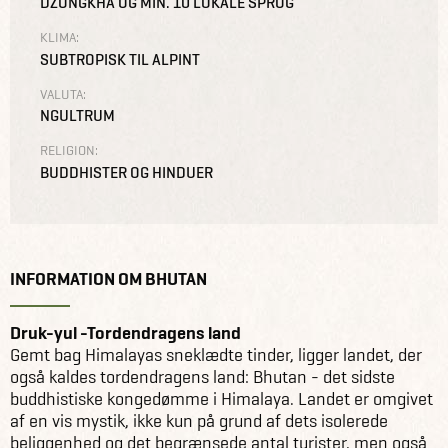
DZONGKHA OG MIN. 10 LOKALE SPROG
KLIMA:
SUBTROPISK TIL ALPINT
VALUTA:
NGULTRUM
RELIGION:
BUDDHISTER OG HINDUER
INFORMATION OM BHUTAN
Druk-yul -Tordendragens land
Gemt bag Himalayas sneklædte tinder, ligger landet, der
også kaldes tordendragens land: Bhutan - det sidste
buddhistiske kongedømme i Himalaya. Landet er omgivet
af en vis mystik, ikke kun på grund af dets isolerede
beliggenhed og det begrænsede antal turister, men også