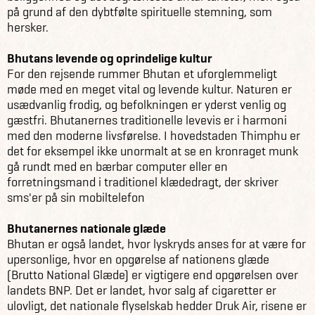
på grund af den dybtfølte spirituelle stemning, som
hersker.
Bhutans levende og oprindelige kultur
For den rejsende rummer Bhutan et uforglemmeligt
møde med en meget vital og levende kultur. Naturen er
usædvanlig frodig, og befolkningen er yderst venlig og
gæstfri. Bhutanernes traditionelle levevis er i harmoni
med den moderne livsførelse. I hovedstaden Thimphu er
det for eksempel ikke unormalt at se en kronraget munk
gå rundt med en bærbar computer eller en
forretningsmand i traditionel klædedragt, der skriver
sms'er på sin mobiltelefon
Bhutanernes nationale glæde
Bhutan er også landet, hvor lyskryds anses for at være for
upersonlige, hvor en opgørelse af nationens glæde
(Brutto National Glæde) er vigtigere end opgørelsen over
landets BNP. Det er landet, hvor salg af cigaretter er
ulovligt, det nationale flyselskab hedder Druk Air, risene er