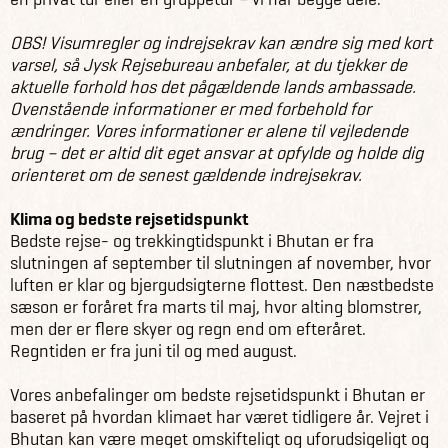
OBS! Visumregler og indrejsekrav kan ændre sig med kort
varsel, så Jysk Rejsebureau anbefaler, at du tjekker de
aktuelle forhold hos det pågældende lands ambassade.
Ovenstående informationer er med forbehold for
ændringer. Vores informationer er alene til vejledende
brug – det er altid dit eget ansvar at opfylde og holde dig
orienteret om de senest gældende indrejsekrav.
Klima og bedste rejsetidspunkt
Bedste rejse- og trekkingtidspunkt i Bhutan er fra
slutningen af september til slutningen af november, hvor
luften er klar og bjergudsigterne flottest. Den næstbedste
sæson er foråret fra marts til maj, hvor alting blomstrer,
men der er flere skyer og regn end om efteråret.
Regntiden er fra juni til og med august.
Vores anbefalinger om bedste rejsetidspunkt i Bhutan er
baseret på hvordan klimaet har været tidligere år. Vejret i
Bhutan kan være meget omskifteligt og uforudsigeligt og