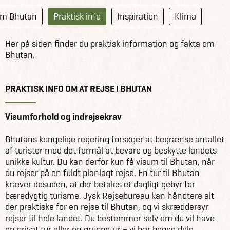
m Bhutan
Praktisk info
Inspiration
Klima
Her på siden finder du praktisk information og fakta om
Bhutan.
PRAKTISK INFO OM AT REJSE I BHUTAN
Visumforhold og indrejsekrav
Bhutans kongelige regering forsøger at begrænse antallet
af turister med det formål at bevare og beskytte landets
unikke kultur. Du kan derfor kun få visum til Bhutan, når
du rejser på en fuldt planlagt rejse. En tur til Bhutan
kræver desuden, at der betales et dagligt gebyr for
bæredygtig turisme. Jysk Rejsebureau kan håndtere alt
der praktiske for en rejse til Bhutan, og vi skræddersyr
rejser til hele landet. Du bestemmer selv om du vil have
en privat tur eller en gruppetur – vi har begge dele.