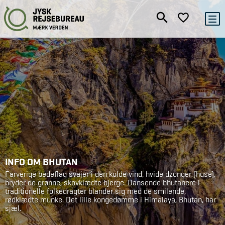
INFO OM BHUTAN
Farverige bedeflag svajer i den kolde vind, hvide dzonger (huse),
bryder de grønne, skovklædte bjerge. Dansende bhutanere i
traditionelle folkedragter blander sig med de smilende,
rødklædte munke. Det lille kongedømme i Himalaya, Bhutan, har
sjæl.