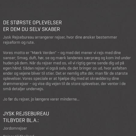
DE STØRSTE OPLEVELSER
ER DEM DU SELV SKABER
Jysk Rejsebureau arrangerer rejser, hvor dine ønsker bestemmer
rejseform og rute.
Vores motto er "Mærk Verden" – og med det mener vi rejs med dine
sanser; Smag, duft, hør, se og mærk landenes særpræg og kom ind under
huden på dem. Når du rejser med os, vil vi rigtig gerne sende dig ud på
egen hånd. Sådan rejser vi også selv, da det bringer os ud, hvor asfalten
ender og vejene bliver til stier. Det er nemlig ofte dér, man får de største
oplevelser. Vores speciale er at hjælpe dig med at skræddersy dine
drømmerejser – og vise dig vejen til de store oplevelser, der venter i de
små detaljer undervejs.
Jo før du rejser, jo længere varer minderne...
JYSK REJSEBUREAU
TILBYDER BL.A.:
Jordomrejser