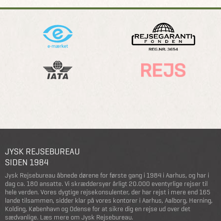
JYSK REJSEBUREAU
SIDEN 1984
Jysk Rejsebureau åbnede dørene for første gang i 1984 i Aarhus, og har i
dag ca. 180 ansatte. Vi skræddersyer årligt 20.000 eventyrlige rejser til
hele verden. Vores dygtige rejsekonsulenter, der har rejst i mere end 165
lande tilsammen, sidder klar på vores kontorer i Aarhus, Aalborg, Herning,
Kolding, København og Odense for at sikre dig en rejse ud over det
sædvanlige.
Læs mere om Jysk Rejsebureau
.