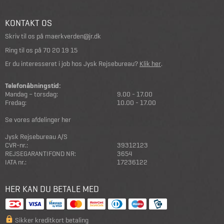
KONTAKT OS
Skriv til os på
maerkverden@jr.dk
Ring til os på
70 20 19 15
Er du interesseret i job hos Jysk Rejsebureau?
Klik her
.
Telefonåbningstid:
Mandag – torsdag:
9.00 - 17.00
Fredag:
10.00 - 17.00
Se vores afdelinger her
Jysk Rejsebureau A/S
CVR-nr.:
39312123
REJSEGARANTIFOND NR:
3654
IATA nr.:
17236122
HER KAN DU BETALE MED
Sikker kreditkort betaling