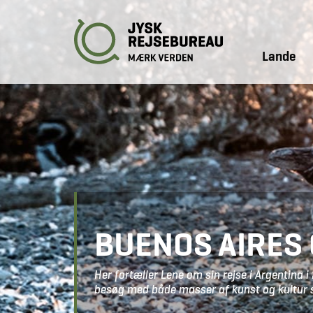
Lande
BUENOS AIRES 
Her fortæller Lene om sin rejse i Argentina
besøg med både masser af kunst og kultur 