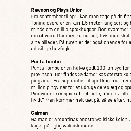
Rawson og Playa Union
Fra september til april kan man tage på delfin
Tonina overa er en kun 1,5 meter lang sort og 
minde om en lille spækhugger. Den svømmer me
om at være klar med kameraet, hvis man skal
sine billeder. På turen er der også chance for a
adskillige havfugle.
Punta Tombo
Punta Tombo er en halvø godt 100 km syd for 
provinsen. Her findes Sydamerikas største kol
pingviner. Fra september til april kommer her
million pingviner for at udruge deres æg og o
Pingvinerne er sjove at betragte, når de vralter
hvidt”. Man kommer helt tæt på, så se efter, h
Gaiman
Gaiman er Argentinas eneste walisiske koloni.
kager på rigtig walisisk maner.