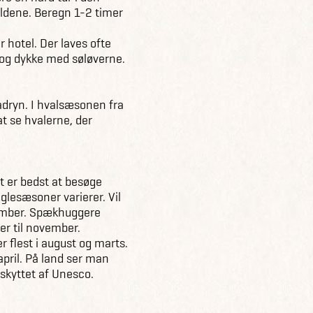
holdene. Beregn 1-2 timer
er hotel. Der laves ofte
e og dykke med søløverne.
Madryn. I hvalsæsonen fra
at se hvalerne, der
t er bedst at besøge
glesæsoner varierer. Vil
ecember. Spækhuggere
er til november.
r flest i august og marts.
pril. På land ser man
skyttet af Unesco.