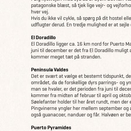
patagonske blæst, så tjek lige vejr- og vejfor
hver vej.
Hvis du ikke vil cykle, så spørg på dit hostel ell
udflugter derud. En tredje mulighed er at sejl
El Doradillo
El Doradillo ligger ca. 16 km nord for Puerto 
juni til december er det fra El Doradillo muligt 
kommer meget tæt på stranden.
Peninsula Valdes
Det er svært at vælge et bestemt tidspunkt, de
området, da de forskellige dyrs parrings- og yn
man se hvaler, er det perioden fra juni til d
kommer fra midten af februar til april og oktob
Søelefanter holder til her året rundt, men der e
Pingvinerne yngler her mellem september og a
også guanacoer, nanduer og får. Halvøen er be
Puerto Pyramides