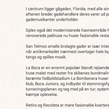
I centrum ligger gågaden, Florida, med alle si
aftenen breder gadehandlere deres varer ud p
gademusikanter underholder.
Oplev også det moderniserede havneområde P
renoverede pakhuse nu huser fasionable resta
San Telmos smalle brolagte gader er især int
når antikmarkedet nærmest overtager hele by
tango og spilles musik.
La Boca er en enormt populær blandt rejsend
huse malet med rester fra skibenes bundmaling
berømte fodboldstadium La Bombonera huser
klub, Boca Juniors, og indbyder til stemningsf
turneringsplanen og tag med på en tur; sydam
kæmpe oplevelse.
Retiro og Recoleta er mere fasionable kvarte