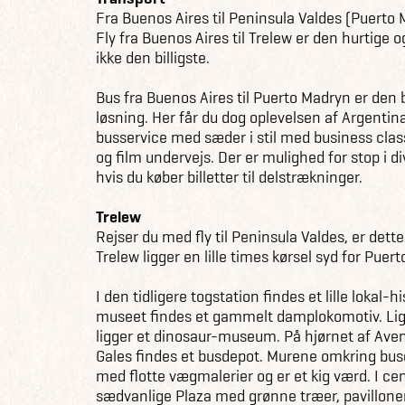
Fra Buenos Aires til Peninsula Valdes (Puerto 
Fly fra Buenos Aires til Trelew er den hurtig
ikke den billigste.
Bus fra Buenos Aires til Puerto Madryn er den 
løsning. Her får du dog oplevelsen af Argenti
busservice med sæder i stil med business clas
og film undervejs. Der er mulighed for stop i d
hvis du køber billetter til delstrækninger.
Trelew
Rejser du med fly til Peninsula Valdes, er dett
Trelew ligger en lille times kørsel syd for Puer
I den tidligere togstation findes et lille lokal
museet findes et gammelt damplokomotiv. Lige
ligger et dinosaur-museum. På hjørnet af Ave
Gales findes et busdepot. Murene omkring bu
med flotte vægmalerier og er et kig værd. I c
sædvanlige Plaza med grønne træer, pavillone