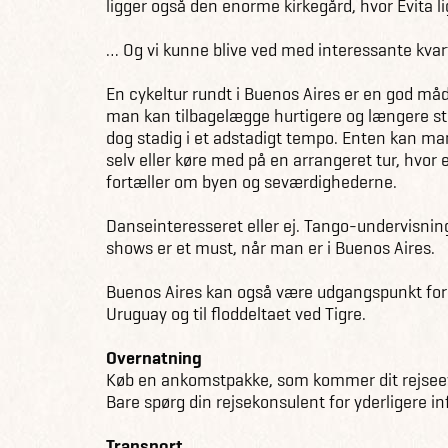
ligger også den enorme kirkegård, hvor Evita l
… Og vi kunne blive ved med interessante kvar
En cykeltur rundt i Buenos Aires er en god måd
man kan tilbagelægge hurtigere og længere st
dog stadig i et adstadigt tempo. Enten kan man
selv eller køre med på en arrangeret tur, hvor
fortæller om byen og seværdighederne.
Danseinteresseret eller ej. Tango-undervisnin
shows er et must, når man er i Buenos Aires.
Buenos Aires kan også være udgangspunkt for e
Uruguay og til floddeltaet ved Tigre.
Overnatning
Køb en ankomstpakke, som kommer dit rejseeve
Bare spørg din rejsekonsulent for yderligere in
Transport