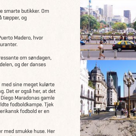
ne smarte butikker. Om
å tæpper, og
uerto Madero, hvor
uranter.
eressante om søndagen,
delen, og der danses
e med sine meget kulørte
. Det er også her, at det
 Diego Maradonas gamle
yldte fodboldkampe. Tjek
erikansk fodbold er en
rer med smukke huse. Her