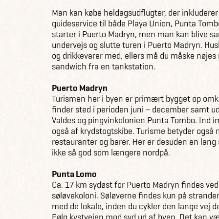
Man kan købe heldagsudflugter, der inkluderer
guideservice til både Playa Union, Punta Tom
starter i Puerto Madryn, men man kan blive sa
undervejs og slutte turen i Puerto Madryn. Hus
og drikkevarer med, ellers må du måske nøjes
sandwich fra en tankstation.
Puerto Madryn
Turismen her i byen er primært bygget op omkr
finder sted i perioden juni – december samt ud
Valdes og pingvinkolonien Punta Tombo. Ind 
også af krydstogtskibe. Turisme betyder også
restauranter og barer. Her er desuden en lang 
ikke så god som længere nordpå.
Punta Lomo
Ca. 17 km sydøst for Puerto Madryn findes ve
søløvekoloni. Søløverne findes kun på stranden
med de lokale, inden du cykler den lange vej d
Følg kystvejen mod syd ud af byen. Det kan væ