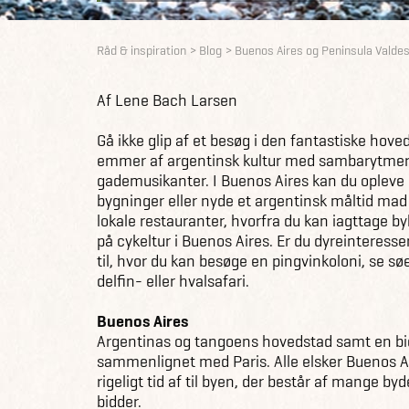
Råd & inspiration
Blog
Buenos Aires og Peninsula Valde
Af Lene Bach Larsen
Gå ikke glip af et besøg i den fantastiske hov
emmer af argentinsk kultur med sambarytmer,
gademusikanter. I Buenos Aires kan du oplev
bygninger eller nyde et argentinsk måltid mad
lokale restauranter, hvorfra du kan iagttage by
på cykeltur i Buenos Aires. Er du dyreinteresse
til, hvor du kan besøge en pingvinkoloni, se sø
delfin- eller hvalsafari.
Buenos Aires
Argentinas og tangoens hovedstad samt en bid
sammenlignet med Paris. Alle elsker Buenos A
rigeligt tid af til byen, der består af mange by
bidder.