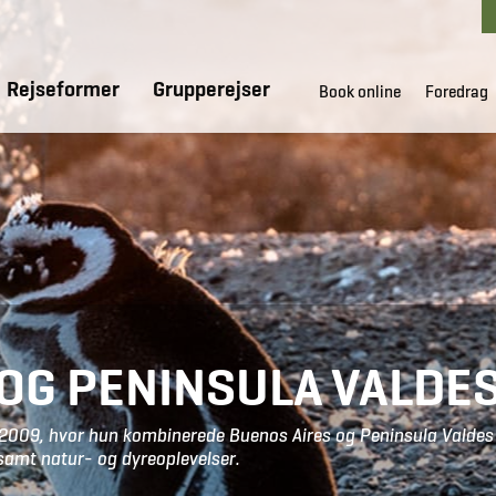
Rejseformer
Grupperejser
Book online
Foredrag
OG PENINSULA VALDE
 i 2009, hvor hun kombinerede Buenos Aires og Peninsula Valdes 
samt natur- og dyreoplevelser.