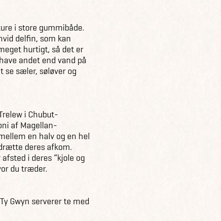
ture i store gummibåde.
hvid delfin, som kan
get hurtigt, så det er
 have andet end vand på
t se sæler, søløver og
Trelew i Chubut-
oni af Magellan-
 mellem en halv og en hel
pdrætte deres afkom.
 afsted i deres ”kjole og
vor du træder.
 Ty Gwyn serverer te med