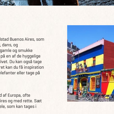
s
edstad Buenos Aires, som
 dans, og
e gamle og smukke
 på en af de hyggelige
livet. Du kan også tage
ret kan du få inspiration
elefanter eller tage på
 af Europa, ofte
ires og med rette. Sæt
dele, som kan tages i