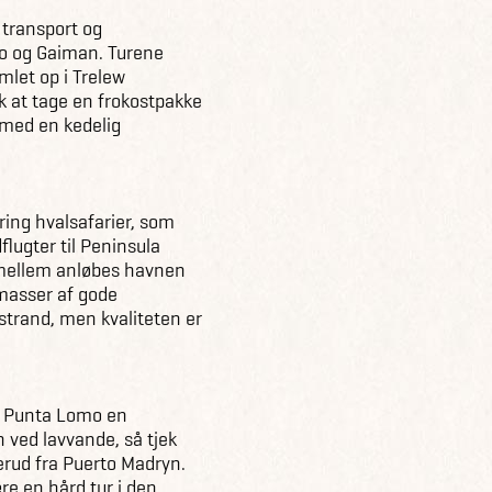
 transport og
bo og Gaiman. Turene
mlet op i Trelew
k at tage en frokostpakke
 med en kedelig
ing hvalsafarier, som
flugter til Peninsula
imellem anløbes havnen
 masser af gode
strand, men kvaliteten er
d Punta Lomo en
 ved lavvande, så tjek
erud fra Puerto Madryn.
re en hård tur i den