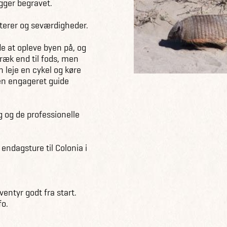
igger begravet.
terer og seværdigheder.
e at opleve byen på, og
ræk end til fods, men
 leje en cykel og køre
 en engageret guide
g og de professionelle
ndagsture til Colonia i
ntyr godt fra start.
fo.