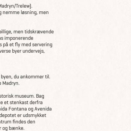
Madryn/Trelew).
e og nemme løsning, men
billige, men tidskrævende
nas imponerende
s på et fly med servering
iverse byer undervejs,
e byen, du ankommer til.
to Madryn.
-historisk museum. Bag
 et stenkast derfra
nida Fontana og Avenida
sdepotet er udsmykket
entrum findes den
r og bænke.