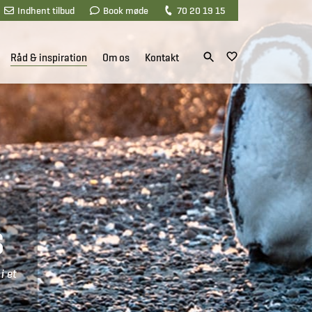
Indhent tilbud
Book møde
70 20 19 15
Råd & inspiration
Om os
Kontakt
S
i et