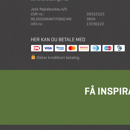
Jysk Rejsebureau A/S
CVR-nr.:
39312123
REJSEGARANTIFOND NR:
3654
IATA nr.:
17236122
HER KAN DU BETALE MED
Sikker kreditkort betaling
FÅ INSPIR