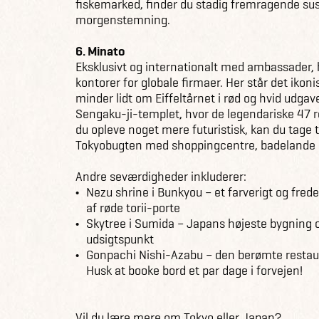
fiskemarked, finder du stadig fremragende s
morgenstemning.
6. Minato
Eksklusivt og internationalt med ambassader, 
kontorer for globale firmaer. Her står det iko
minder lidt om Eiffeltårnet i rød og hvid udga
Sengaku-ji-templet, hvor de legendariske 47 ro
du opleve noget mere futuristisk, kan du tage ti
Tokyobugten med shoppingcentre, badelande 
Andre seværdigheder inkluderer:
Nezu shrine i Bunkyou – et farverigt og fre
af røde torii-porte
Skytree i Sumida – Japans højeste bygning o
udsigtspunkt
Gonpachi Nishi-Azabu – den berømte restauran
Husk at booke bord et par dage i forvejen!
Vil du lære mere om Tokyo eller Japan?