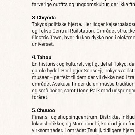
farverige outfits og ungdomskultur, der ikke fi
3. Chiyoda
Tokyos politiske hjerte. Her ligger kejserpalad
og Tokyo Central Railstation. Området strækker
Electric Town, hvor du kan dykke ned i elektr
universet.
4. Taitou
En historisk og kulturelt vigtigt del af Tokyo, 
gamle bydel. Her ligger Senso-ji, Tokyos ælds
museer – perfekt til dem der vil dykke ned i trad
området Asakusa finder du en masse tradition
og små boder, samt Ueno Park med udspringen
foråret.
5. Chuuoo
Finans- og shoppingcentrum. Distriktet inklud
luksusbutikker, og Marunouchi, kontorhjem fo
virksomheder. I området Tsukiji, tidligere hjem