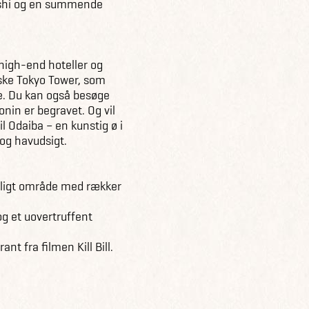
ushi og en summende
high-end hoteller og
niske Tokyo Tower, som
ve. Du kan også besøge
nin er begravet. Og vil
l Odaiba – en kunstig ø i
og havudsigt.
deligt område med rækker
g et uovertruffent
t fra filmen Kill Bill.