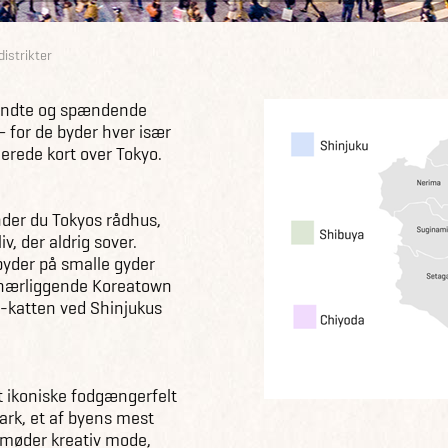
distrikter
kendte og spændende
– for de byder hver især
cerede kort over Tokyo.
nder du Tokyos rådhus,
v, der aldrig sover.
yder på smalle gyder
 nærliggende Koreatown
3D-katten ved Shinjukus
 ikoniske fodgængerfelt
ark, et af byens mest
 møder kreativ mode,