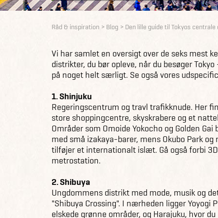
Råd & inspiration
Blog
Den lille guide til Tokyos centrale 
Vi har samlet en oversigt over de seks mest 
distrikter, du bør opleve, når du besøger Tokyo 
på noget helt særligt. Se også vores udspecifi
1. Shinjuku
Regeringscentrum og travl trafikknude. Her fi
store shoppingcentre, skyskrabere og et natteli
Områder som Omoide Yokocho og Golden Gai b
med små izakaya-barer, mens Okubo Park og
tilføjer et internationalt islæt. Gå også forbi 
metrostation.
2. Shibuya
Ungdommens distrikt med mode, musik og det
"Shibuya Crossing". I nærheden ligger Yoyogi P
elskede grønne områder, og Harajuku, hvor du