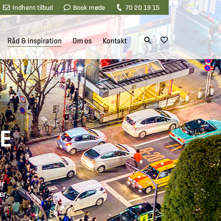
Indhent tilbud
Book møde
70 20 19 15
Råd & inspiration
Om os
Kontakt
LE
er
er,