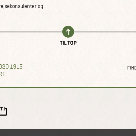
rejsekonsulenter og
TIL TOP
020 1915
FIND
RE