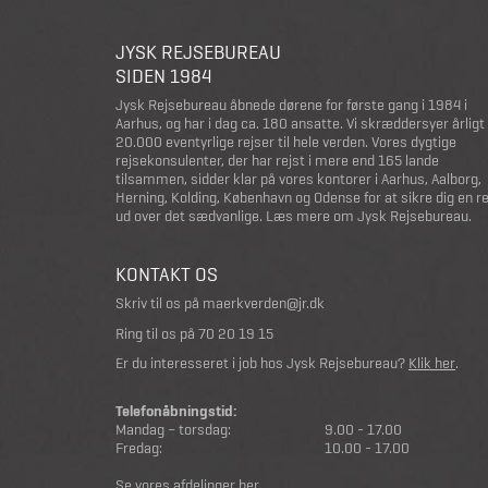
JYSK REJSEBUREAU
SIDEN 1984
Jysk Rejsebureau åbnede dørene for første gang i 1984 i
Aarhus, og har i dag ca. 180 ansatte. Vi skræddersyer årligt
20.000 eventyrlige rejser til hele verden. Vores dygtige
rejsekonsulenter, der har rejst i mere end 165 lande
tilsammen, sidder klar på vores kontorer i Aarhus, Aalborg,
Herning, Kolding, København og Odense for at sikre dig en r
ud over det sædvanlige.
Læs mere om Jysk Rejsebureau
.
KONTAKT OS
Skriv til os på
maerkverden@jr.dk
Ring til os på
70 20 19 15
Er du interesseret i job hos Jysk Rejsebureau?
Klik her
.
Telefonåbningstid:
Mandag – torsdag:
9.00 - 17.00
Fredag:
10.00 - 17.00
Se vores afdelinger her