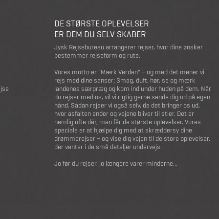
DE STØRSTE OPLEVELSER
ER DEM DU SELV SKABER
Jysk Rejsebureau arrangerer rejser, hvor dine ønsker
bestemmer rejseform og rute.
Vores motto er "Mærk Verden" – og med det mener vi
rejs med dine sanser; Smag, duft, hør, se og mærk
ejse
landenes særpræg og kom ind under huden på dem. Når
du rejser med os, vil vi rigtig gerne sende dig ud på egen
hånd. Sådan rejser vi også selv, da det bringer os ud,
hvor asfalten ender og vejene bliver til stier. Det er
nemlig ofte dér, man får de største oplevelser. Vores
speciale er at hjælpe dig med at skræddersy dine
drømmerejser – og vise dig vejen til de store oplevelser,
der venter i de små detaljer undervejs.
Jo før du rejser, jo længere varer minderne...