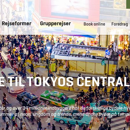
Rejseformer
Grupperejser
Book online
Foredrag
DE TIL TOKYOS CENTRA
er og over 14 millioner indbyggere har de forskellige bydele hv
 summer af neon, ungdom og trends, mens andre byder på templ