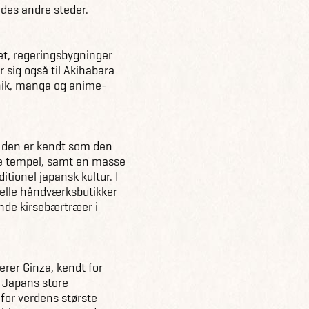
ndes andre steder.
set, regeringsbygninger
 sig også til Akihabara
onik, manga og anime-
da den er kendt som den
te tempel, samt en masse
itionel japansk kultur. I
elle håndværksbutikker
de kirsebærtræer i
erer Ginza, kendt for
r Japans store
 for verdens største