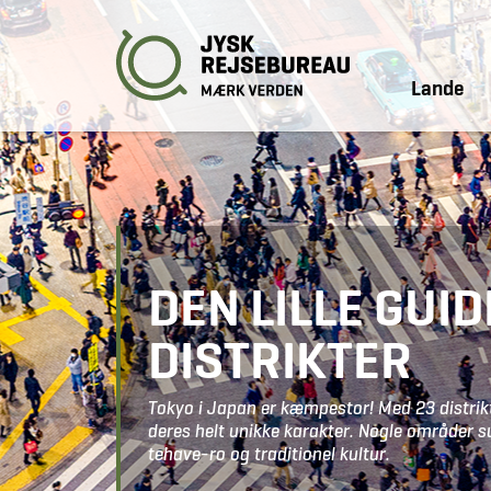
Lande
DEN LILLE GUI
DISTRIKTER
Tokyo i Japan er kæmpestor! Med 23 distrikt
deres helt unikke karakter. Nogle områder
tehave-ro og traditionel kultur.