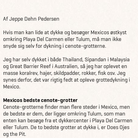
Råd & inspiration
Blog
Dykning i cenote-grotterne i Mexico
Af Jeppe Dehn Pedersen
Hvis man kan lide at dykke og besøger Mexicos østkyst
omkring Playa Del Carmen eller Tulum, må man ikke
snyde sig selv for dykning i cenote-grotterne.
Jeg har selv dykket i både Thailand, Sipandan i Malaysia
og Great Barrier Reef i Australien, så jeg har oplevet en
masse koralrev, hajer, skildpadder, rokker, fisk osv. Jeg
synes derfor, det var rigtig fedt at opleve grottedykning i
Mexico.
Mexicos bedste cenote-grotter
Cenote-grotterne finder man flere steder i Mexico, men
de bedste er dem, der ligger omkring Tulum, som man
enten kan besøge fra et dykkercenter i Playa Del Carmen
eller Tulum. De to bedste grotter at dykke i, er Does Ojes
og the Pit.