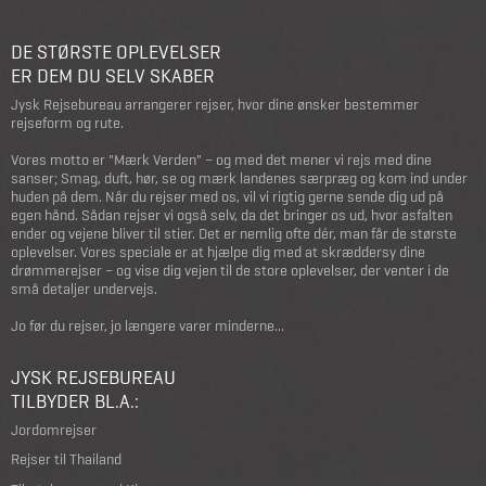
DE STØRSTE OPLEVELSER
ER DEM DU SELV SKABER
Jysk Rejsebureau arrangerer rejser, hvor dine ønsker bestemmer
rejseform og rute.
Vores motto er "Mærk Verden" – og med det mener vi rejs med dine
sanser; Smag, duft, hør, se og mærk landenes særpræg og kom ind under
huden på dem. Når du rejser med os, vil vi rigtig gerne sende dig ud på
egen hånd. Sådan rejser vi også selv, da det bringer os ud, hvor asfalten
ender og vejene bliver til stier. Det er nemlig ofte dér, man får de største
oplevelser. Vores speciale er at hjælpe dig med at skræddersy dine
drømmerejser – og vise dig vejen til de store oplevelser, der venter i de
små detaljer undervejs.
Jo før du rejser, jo længere varer minderne...
JYSK REJSEBUREAU
TILBYDER BL.A.:
Jordomrejser
Rejser til Thailand