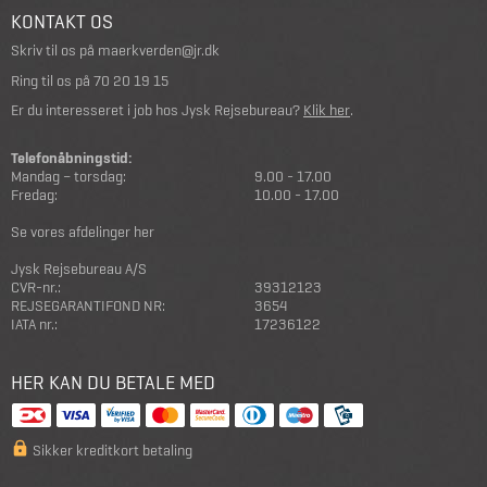
KONTAKT OS
Skriv til os på
maerkverden@jr.dk
Ring til os på
70 20 19 15
Er du interesseret i job hos Jysk Rejsebureau?
Klik her
.
Telefonåbningstid:
Mandag – torsdag:
9.00 - 17.00
Fredag:
10.00 - 17.00
Se vores afdelinger her
Jysk Rejsebureau A/S
CVR-nr.:
39312123
REJSEGARANTIFOND NR:
3654
IATA nr.:
17236122
HER KAN DU BETALE MED
Sikker kreditkort betaling