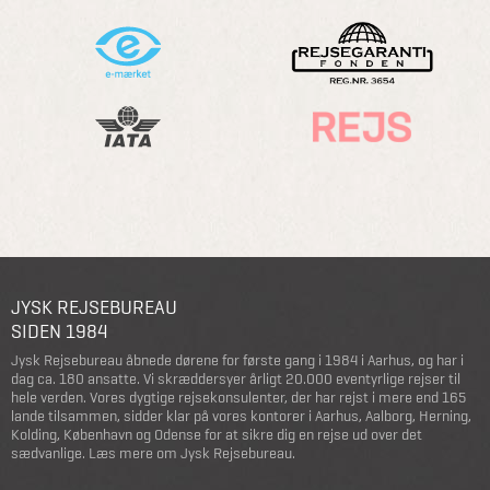
JYSK REJSEBUREAU
SIDEN 1984
Jysk Rejsebureau åbnede dørene for første gang i 1984 i Aarhus, og har i
dag ca. 180 ansatte. Vi skræddersyer årligt 20.000 eventyrlige rejser til
hele verden. Vores dygtige rejsekonsulenter, der har rejst i mere end 165
lande tilsammen, sidder klar på vores kontorer i Aarhus, Aalborg, Herning,
Kolding, København og Odense for at sikre dig en rejse ud over det
sædvanlige.
Læs mere om Jysk Rejsebureau
.