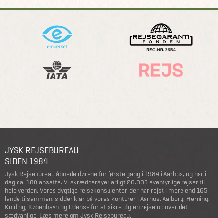
JYSK REJSEBUREAU
SIDEN 1984
Jysk Rejsebureau åbnede dørene for første gang i 1984 i Aarhus, og har i
dag ca. 180 ansatte. Vi skræddersyer årligt 20.000 eventyrlige rejser til
hele verden. Vores dygtige rejsekonsulenter, der har rejst i mere end 165
lande tilsammen, sidder klar på vores kontorer i Aarhus, Aalborg, Herning,
Kolding, København og Odense for at sikre dig en rejse ud over det
sædvanlige.
Læs mere om Jysk Rejsebureau
.