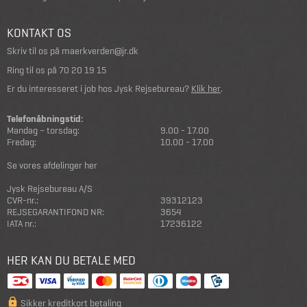
KONTAKT OS
Skriv til os på
maerkverden@jr.dk
Ring til os på
70 20 19 15
Er du interesseret i job hos Jysk Rejsebureau?
Klik her
.
Telefonåbningstid:
Mandag – torsdag:
9.00 - 17.00
Fredag:
10.00 - 17.00
Se vores afdelinger her
Jysk Rejsebureau A/S
CVR-nr.:
39312123
REJSEGARANTIFOND NR:
3654
IATA nr.:
17236122
HER KAN DU BETALE MED
Sikker kreditkort betaling