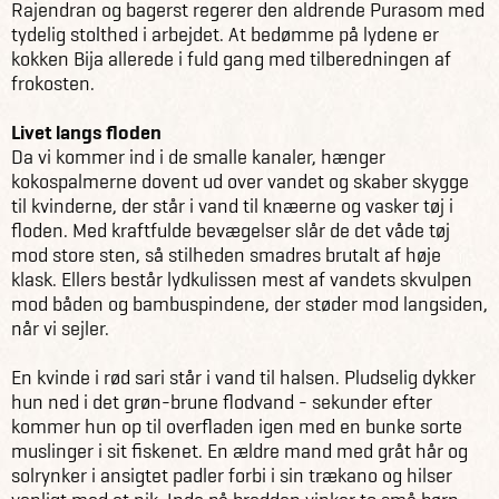
Rajendran og bagerst regerer den aldrende Purasom med
tydelig stolthed i arbejdet. At bedømme på lydene er
kokken Bija allerede i fuld gang med tilberedningen af
frokosten.
Livet langs floden
Da vi kommer ind i de smalle kanaler, hænger
kokospalmerne dovent ud over vandet og skaber skygge
til kvinderne, der står i vand til knæerne og vasker tøj i
floden. Med kraftfulde bevægelser slår de det våde tøj
mod store sten, så stilheden smadres brutalt af høje
klask. Ellers består lydkulissen mest af vandets skvulpen
mod båden og bambuspindene, der støder mod langsiden,
når vi sejler.
En kvinde i rød sari står i vand til halsen. Pludselig dykker
hun ned i det grøn-brune flodvand - sekunder efter
kommer hun op til overfladen igen med en bunke sorte
muslinger i sit fiskenet. En ældre mand med gråt hår og
solrynker i ansigtet padler forbi i sin trækano og hilser