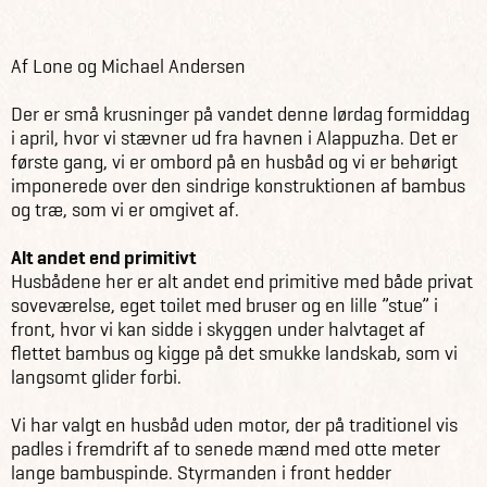
Råd & inspiration
Blog
Husbåd i Indien
Af Lone og Michael Andersen
Der er små krusninger på vandet denne lørdag formiddag
i april, hvor vi stævner ud fra havnen i Alappuzha. Det er
første gang, vi er ombord på en husbåd og vi er behørigt
imponerede over den sindrige konstruktionen af bambus
og træ, som vi er omgivet af.
Alt andet end primitivt
Husbådene her er alt andet end primitive med både privat
soveværelse, eget toilet med bruser og en lille ”stue” i
front, hvor vi kan sidde i skyggen under halvtaget af
flettet bambus og kigge på det smukke landskab, som vi
langsomt glider forbi.
Vi har valgt en husbåd uden motor, der på traditionel vis
padles i fremdrift af to senede mænd med otte meter
lange bambuspinde. Styrmanden i front hedder