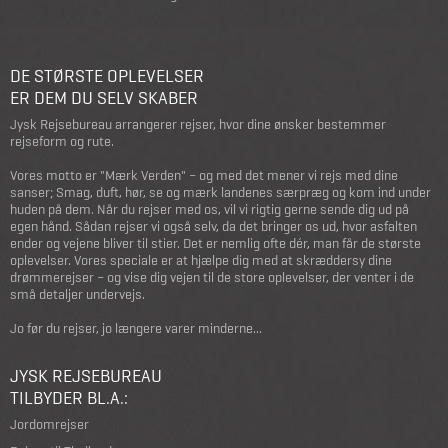
DE STØRSTE OPLEVELSER
ER DEM DU SELV SKABER
Jysk Rejsebureau arrangerer rejser, hvor dine ønsker bestemmer
rejseform og rute.
Vores motto er "Mærk Verden" – og med det mener vi rejs med dine
sanser; Smag, duft, hør, se og mærk landenes særpræg og kom ind under
huden på dem. Når du rejser med os, vil vi rigtig gerne sende dig ud på
egen hånd. Sådan rejser vi også selv, da det bringer os ud, hvor asfalten
ender og vejene bliver til stier. Det er nemlig ofte dér, man får de største
oplevelser. Vores speciale er at hjælpe dig med at skræddersy dine
drømmerejser – og vise dig vejen til de store oplevelser, der venter i de
små detaljer undervejs.
Jo før du rejser, jo længere varer minderne...
JYSK REJSEBUREAU
TILBYDER BL.A.:
Jordomrejser