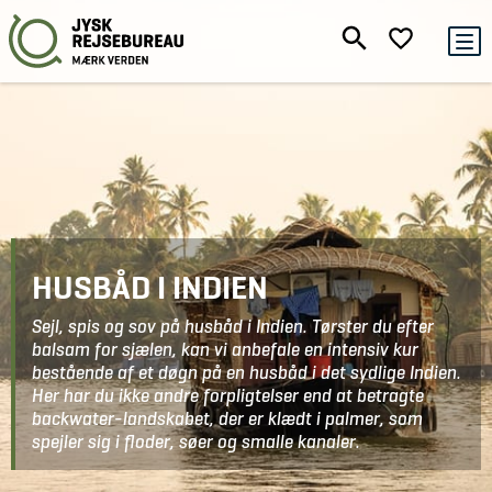
HUSBÅD I INDIEN
Sejl, spis og sov på husbåd i Indien. Tørster du efter
balsam for sjælen, kan vi anbefale en intensiv kur
bestående af et døgn på en husbåd i det sydlige Indien.
Her har du ikke andre forpligtelser end at betragte
backwater-landskabet, der er klædt i palmer, som
spejler sig i floder, søer og smalle kanaler.