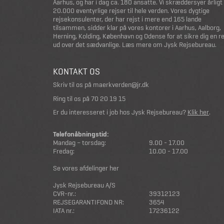
Aarhus, og har i dag ca. 180 ansatte. Vi skræddersyer årligt
20.000 eventyrlige rejser til hele verden. Vores dygtige
rejsekonsulenter, der har rejst i mere end 165 lande
tilsammen, sidder klar på vores kontorer i Aarhus, Aalborg,
Herning, Kolding, København og Odense for at sikre dig en r
ud over det sædvanlige.
Læs mere om Jysk Rejsebureau
.
KONTAKT OS
Skriv til os på
maerkverden@jr.dk
Ring til os på
70 20 19 15
Er du interesseret i job hos Jysk Rejsebureau?
Klik her
.
Telefonåbningstid:
Mandag – torsdag:
9.00 - 17.00
Fredag:
10.00 - 17.00
Se vores afdelinger her
Jysk Rejsebureau A/S
CVR-nr.:
39312123
REJSEGARANTIFOND NR:
3654
IATA nr.:
17236122