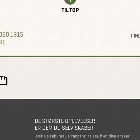
TIL TOP
020 1915
FIND
RE
DE STØRSTE OPLEVELSER
ER DEM DU SELV SKABER
Jysk Rejsebureau arrangerer rejser, hvor dine ønsker