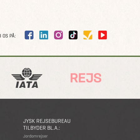
 OS PÅ:
JYSK REJSEBUREAU
TILBYDER BL.A.:
Jordomrejser