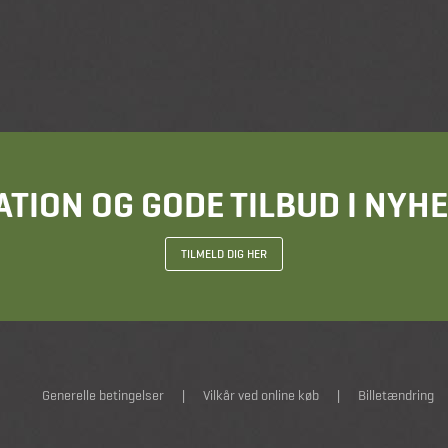
ATION OG GODE TILBUD I NY
TILMELD DIG HER
Generelle betingelser
|
Vilkår ved online køb
|
Billetændring