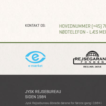
KONTAKT OS:
HOVEDNUMMER (+45) 7
NØDTELEFON - LÆS ME
JYSK REJSEBUREAU
SIDEN 1984
Jysk Rejsebureau åbnede dørene for første gang i 1984 i