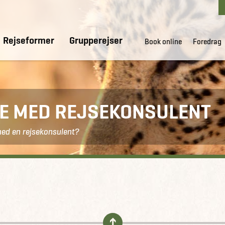
Rejseformer
Grupperejser
Book online
Foredrag
DE MED REJSEKONSULENT
med en rejsekonsulent?