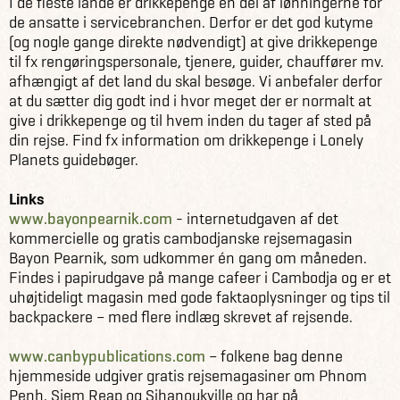
I de fleste lande er drikkepenge en del af lønningerne for
de ansatte i servicebranchen. Derfor er det god kutyme
(og nogle gange direkte nødvendigt) at give drikkepenge
til fx rengøringspersonale, tjenere, guider, chauffører mv.
afhængigt af det land du skal besøge. Vi anbefaler derfor
at du sætter dig godt ind i hvor meget der er normalt at
give i drikkepenge og til hvem inden du tager af sted på
din rejse. Find fx information om drikkepenge i Lonely
Planets guidebøger.
Links
www.bayonpearnik.com
- internetudgaven af det
kommercielle og gratis cambodjanske rejsemagasin
Bayon Pearnik, som udkommer én gang om måneden.
Findes i papirudgave på mange cafeer i Cambodja og er et
uhøjtideligt magasin med gode faktaoplysninger og tips til
backpackere – med flere indlæg skrevet af rejsende.
www.canbypublications.com
– folkene bag denne
hjemmeside udgiver gratis rejsemagasiner om Phnom
Penh, Siem Reap og Sihanoukville og har på