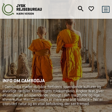
INFO OM CAMBODJA
I Cambodja møder du både fortidens spændende kulturer og
alvorlige rædsler. Khmerrigets ruinkompleks Angkor Wat giver
eksempelvis en spændende indsigt i den magtfulde og rige
khmerkultur. Men Cambodja er mere end blot historie - her er
storslået natur og en vital befolkning, der ser fremad.