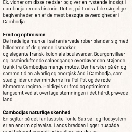
Ek, vidner om disse rædsler og giver en rystende indsigt i
cambodjanernes historie. Det er, på trods af de sørgelige
begivenheder, en af de mest besøgte seværdigheder i
Cambodja.
Fred og optimisme
De fredelige munke i safranfarvede rober blander sig med
billederne af de grønne rismarker
og elegante fransk-koloniale boulevarder. Bourgonvillaer
og jasminduftende solnedgange overdøver den støjende
trafik fra Cambodjas mange motos. Der hersker på én og
samme tid en alvorlig og energisk ånd i Cambodja, som
stadig lider under minderne fra Pol Pot og de røde
Khmerers regime. Heldigvis er fred og optimisme
langsomt ved at overtage stemningen i det hårdt prøvede
land.
Cambodjas naturlige skønhed
En sejltur på det fantastiske Tonle Sap sø- og flodsystem
er en enorm oplevelse. Langs bredden ligger husbåde
med fiskenet spændt ud imellem sig, der er