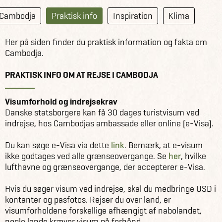
Cambodja
Praktisk info
Inspiration
Klima
Her på siden finder du praktisk information og fakta om
Cambodja.
PRAKTISK INFO OM AT REJSE I CAMBODJA
Visumforhold og indrejsekrav
Danske statsborgere kan få 30 dages turistvisum ved
indrejse, hos Cambodjas ambassade eller online (e-Visa).
Du kan søge e-Visa via dette
link
. Bemærk, at e-visum
ikke godtages ved alle grænseovergange. Se
her
, hvilke
lufthavne og grænseovergange, der accepterer e-Visa.
Hvis du søger visum ved indrejse, skal du medbringe USD i
kontanter og pasfotos. Rejser du over land, er
visumforholdene forskellige afhængigt af nabolandet,
nogle lande kræver visum på forhånd.