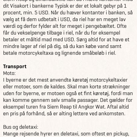
dit Visakort i bankerne Typisk er der et lokalt gebyr på 1
procent, min. 5 USD. Når du hæver kontanter i banken, så
vælg at få dem udbetalt i USD, da riel har en meget lav
værdi og derfor fylder alt for meget i pengebæltet. Ofte
får du vekselpenge tilbage i riel, når du for eksempel
betaler et måltid mad med USD. Sørg altid for at have et
mindre lager af riel på dig, så du kan købe vand samt
betale motorcykeltaxa og lignende småbeløb i riel.
Transport
Moto:
I byerne er det mest anvendte køretøj motorcykeltaxier
eller motoer, som de kaldes. Skal man korte strækninger
uden for byerne, er motoen også et fint køretøj, fordi man
kan komme gennem selv smalle passager. Det gælder for
eksempel turen fra Siem Reap til Angkor Wat. Aftal altid
en pris på forhånd, så er alting lettere ved ankomsten.
Bus og deletaxi:
Mange rejsende hyrer en deletaxi, som oftest en pickup,