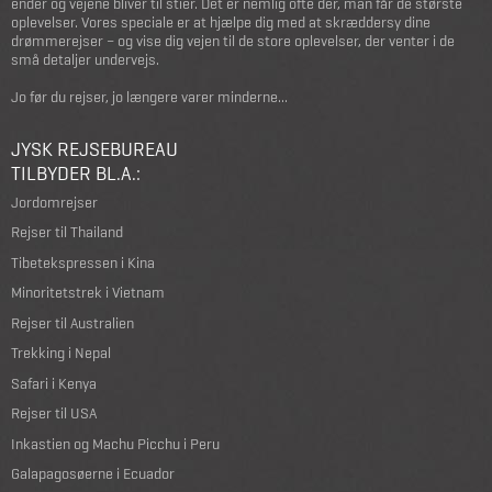
ender og vejene bliver til stier. Det er nemlig ofte dér, man får de største
oplevelser. Vores speciale er at hjælpe dig med at skræddersy dine
drømmerejser – og vise dig vejen til de store oplevelser, der venter i de
små detaljer undervejs.
Jo før du rejser, jo længere varer minderne...
JYSK REJSEBUREAU
TILBYDER BL.A.:
Jordomrejser
Rejser til Thailand
Tibetekspressen i Kina
Minoritetstrek i Vietnam
Rejser til Australien
Trekking i Nepal
Safari i Kenya
Rejser til USA
Inkastien og Machu Picchu i Peru
Galapagosøerne i Ecuador