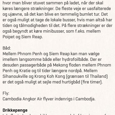
hvor man bliver stuvet sammen på ladet, når der skal
køres længere strækninger. De fleste veje er uasfalterede
og ujævne, så det kan blive en temmelig bumlet tur. Det
er også muligt at tage de lokale busser, hvis man altså har
tiden og tålmodigheden til det. På flere strækninger er der
også begyndt at køre minibusser, som f.eks. mellem
Poipet og Siem Reap.
Båd:
Mellem Phnom Penh og Siem Reap kan man vælge
imellem langsomme både eller hydrofoilbåde. Der er
desuden passagerbåde på Mekong floden mellem Phnom
Penh og Kratie og til tider længere nordpå. Mellem
Sihanoukville og Krong Koh Kong (grænsen til Thailand)
er det også muligt at sejle med hurtigbåd (fire timer).
Fly:
Cambodia Angkor Air flyver indenrigs i Cambodja.
Drikkepenge