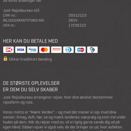
Se vores afdelinger her
Jysk Rejsebureau A/S
CVR-nr.:
39312123
REJSEGARANTIFOND NR:
3654
IATA nr.:
17236122
HER KAN DU BETALE MED
Sikker kreditkort betaling
DE STØRSTE OPLEVELSER
ER DEM DU SELV SKABER
Jysk Rejsebureau arrangerer rejser, hvor dine ønsker bestemmer
rejseform og rute.
Vores motto er "Mærk Verden" – og med det mener vi rejs med dine
sanser; Smag, duft, hør, se og mærk landenes særpræg og kom ind under
huden på dem. Når du rejser med os, vil vi rigtig gerne sende dig ud på
egen hånd. Sådan rejser vi også selv, da det bringer os ud, hvor asfalten