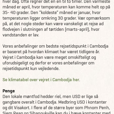
hver dag. Ofte regner det en en til to timer. Den varmeste
måned er april, hvor temperaturen kan komme helt op på
35- 40 grader. Den ”koldeste” måned er januar, hvor
temperaturen ligger omkring 30 grader. Vær opmærksom
på, at det nogle steder kan være vanskeligt at rejse ad
flodvejen i slutningen af tørtiden (marts-april), hvor
vandstanden er lav.
Vores anbefalinger om bedste rejsetidspunkt i Cambodja
er baseret på hvordan klimaet har været tidligere år.
Vejret i Cambodja kan være meget omskifteligt og
uforudsigeligt og derfor er vores anbefalinger om
rejsetidspunkt kun vejledende.
Se klimatabel over vejret i Cambodja her
.
Penge
Den lokale møntfod hedder riel, men USD er lige så
gangbare overalt i Cambodja. Medbring USD i kontanter
og dit Visakort. I flere af de større byer som Phnom Penh,
Siem Reap og Sihanoukville kan du i hæve kontanter med