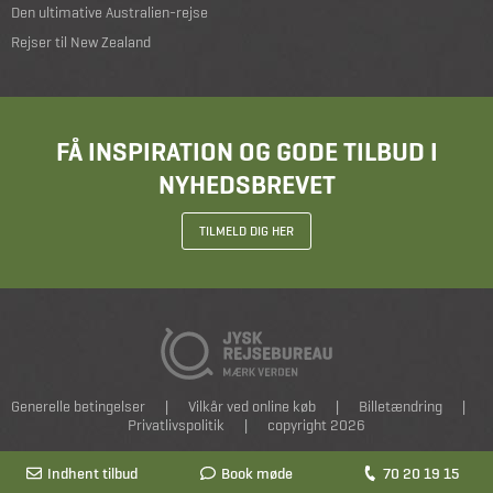
Den ultimative Australien-rejse
Rejser til New Zealand
FÅ INSPIRATION OG GODE TILBUD I
NYHEDSBREVET
TILMELD DIG HER
Generelle betingelser
|
Vilkår ved online køb
|
Billetændring
|
Privatlivspolitik
|
copyright 2026
Indhent tilbud
Book møde
70 20 19 15