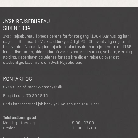
JYSK REJSEBUREAU
SIDEN 1984
Jysk Rejsebureau åbnede dørene for første gang i 1984 i Aarhus, og har i
dag ca. 180 ansatte. Vi skræddersyer årligt 20.000 eventyrlige rejser til
hele verden. Vores dygtige rejsekonsulenter, der har rejst i mere end 165
lande tilsammen, sidder klar på vores kontorer i Aarhus, Aalborg, Herning,
Kolding, København og Odense for at sikre dig en rejse ud over det
sædvanlige.
Læs mere om Jysk Rejsebureau
.
KONTAKT OS
Skriv til os på
maerkverden@jr.dk
Ring til os på
70 20 19 15
Er du interesseret i job hos Jysk Rejsebureau?
Klik her
.
Telefonåbningstid:
Mandag – torsdag:
9.00 - 17.00
Fredag:
10.00 - 17.00