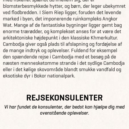
blomsterbesmykkede hytter, og børn, der leger ubekymret
ved flodbredden. I Siem Riep ligger, foruden det levende
marked i byen, det imponerende ruinkompleks Angkor
Wat. Mange af de fantastiske bygninger ligger gemt bag
enorme trærødder, og komplekset anses for at være det
arkitektoniske højdepunkt i den klassiske Khmerkultur.
Cambodja giver også plads til afslapning og fordøjelse af
de mange indtryk og oplevelser. Fuldend for eksempel
den spændende rejse i Cambodja med et besøg på de
næsten mennesketomme strande i det sydlige Cambodja
eller i det kølige skovområde blandt smukke vandfald og
eksotiske dyr i Bokor nationalpark.
REJSEKONSULENTER
Vi har fundet de konsulenter, der bedst kan hjælpe dig med
ovenstående oplevelser.