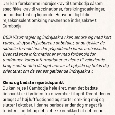
Der kan forekomme indrejsekrav til Cambodja såsom
specifikke krav til vaccinationer, forsikringsdækninger,
helbredsattest og lignende. Henvend dig til din
rejsekonsulent omkring nuværende indrejsekrav til
Cambodja.
OBS! Visumregler og indrejsekrav kan ændre sig med kort
varsel, så Jysk Rejsebureau anbefaler, at du tjekker de
aktuelle forhold hos det pågældende lands ambassade.
Ovenstående informationer er med forbehold for
ændringer. Vores informationer er alene til vejledende
brug – det er altid dit eget ansvar at opfylde og holde dig
orienteret om de senest gældende indrejsekrav.
Klima og bedste rejsetidspunkt
Du kan rejse i Cambodja hele året, men det bedste
tidspunkt er i tørtiden fra november til april. Regntiden er
præget af høj luftfugtighed og starter omkring maj og
slutter i oktober. I denne periode er der dog meget få
turister i landet og det slet ikke er sikkert at det regner