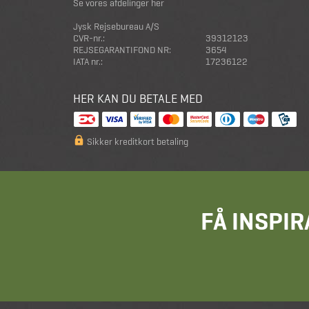
Se vores afdelinger her
Jysk Rejsebureau A/S
CVR-nr.:
39312123
REJSEGARANTIFOND NR:
3654
IATA nr.:
17236122
HER KAN DU BETALE MED
Sikker kreditkort betaling
FÅ INSPIR