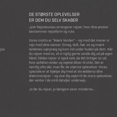
DE STØRSTE OPLEVELSER
ER DEM DU SELV SKABER
Jysk Rejsebureau arrangerer rejser, hvor dine ønsker
bestemmer rejseform og rute.
Vores motto er "Mærk Verden" – og med det mener vi
rejs med dine sanser; Smag, duft, hør, se og mærk
ejse
landenes særpræg og kom ind under huden på dem. Når
du rejser med os, vil vi rigtig gerne sende dig ud på egen
hånd. Sådan rejser vi også selv, da det bringer os ud,
hvor asfalten ender og vejene bliver til stier. Det er
nemlig ofte dér, man får de største oplevelser. Vores
speciale er at hjælpe dig med at skræddersy dine
drømmerejser – og vise dig vejen til de store oplevelser,
der venter i de små detaljer undervejs.
Jo før du rejser, jo længere varer minderne...