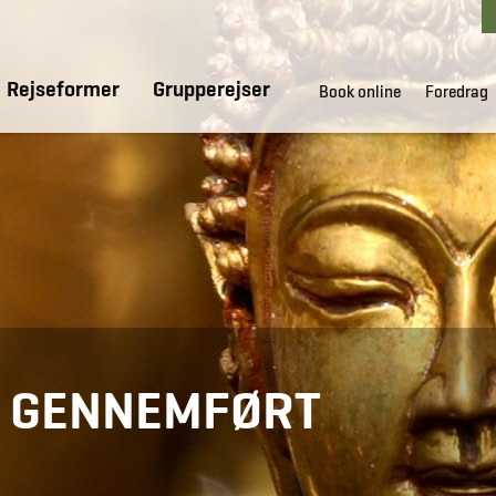
Rejseformer
Grupperejser
Book online
Foredrag
R GENNEMFØRT