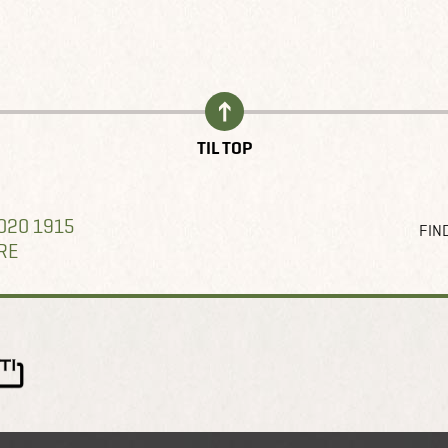
TIL TOP
020 1915
FIND
RE