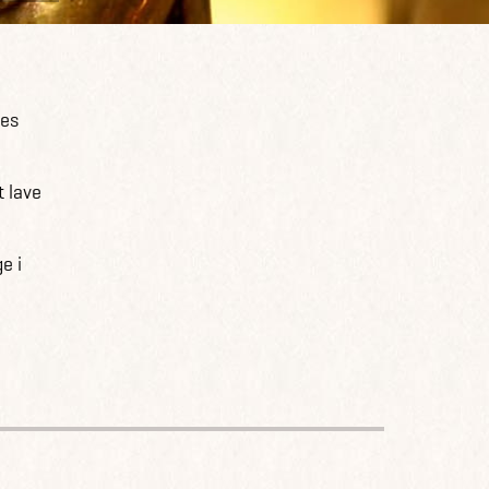
ges
t lave
e i