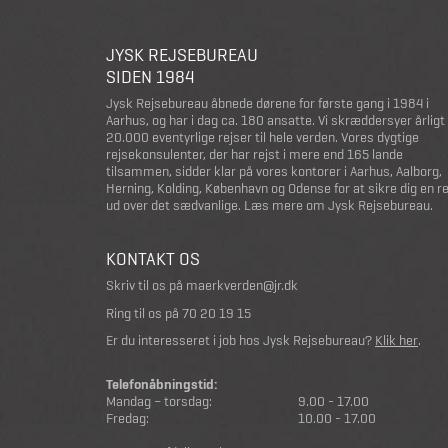
JYSK REJSEBUREAU
SIDEN 1984
Jysk Rejsebureau åbnede dørene for første gang i 1984 i
Aarhus, og har i dag ca. 180 ansatte. Vi skræddersyer årligt
20.000 eventyrlige rejser til hele verden. Vores dygtige
rejsekonsulenter, der har rejst i mere end 165 lande
tilsammen, sidder klar på vores kontorer i Aarhus, Aalborg,
Herning, Kolding, København og Odense for at sikre dig en r
ud over det sædvanlige.
Læs mere om Jysk Rejsebureau
.
KONTAKT OS
Skriv til os på
maerkverden@jr.dk
Ring til os på
70 20 19 15
Er du interesseret i job hos Jysk Rejsebureau?
Klik her
.
Telefonåbningstid:
Mandag – torsdag:
9.00 - 17.00
Fredag:
10.00 - 17.00