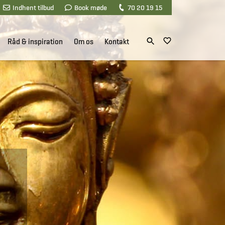
Indhent tilbud
Book møde
70 20 19 15
Råd & inspiration
Om os
Kontakt