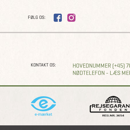
FØLG OS:
KONTAKT OS:
HOVEDNUMMER (+45) 7
NØDTELEFON - LÆS ME