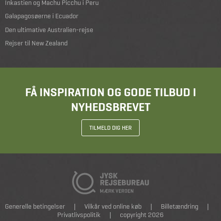
Inkastien og Machu Picchu i Peru
Galapagosøerne i Ecuador
Den ultimative Australien-rejse
Rejser til New Zealand
FÅ INSPIRATION OG GODE TILBUD I
NYHEDSBREVET
TILMELD DIG HER
Generelle betingelser
|
Vilkår ved online køb
|
Billetændring
|
Privatlivspolitik
|
copyright 2026