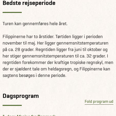
Bedste rejseperiode
Nido i nord, hvor du kan nyde områdets imponerende
klippeøer, smukke strande og fantastiske snorkling. Fra El
Nido skal du på et 4-dages Sea Safari til Coron. På turen
Turen kan gennemføres hele året.
sejler du til fjerntliggende øde øer, og bader i det
krystalklare vand. Nætterne foregår i telt på uspolerede
Filippinerne har to årstider. Tørtiden ligger i perioden
paradisstrande under lyset fra den klare stjernehimmel.
november til maj. Her ligger gennemsnitstemperaturen
på ca. 28 grader. Regntiden ligger fra juni til oktober og
Få information og fakta om Filippinerne her
her stiger gennemsnitstemperaturen til ca. 32 grader. I
Se alle vores andre fantastiske rejseforslag i Filippinerne
regntiden forekommer der kraftige tropiske regnskyl, men
her
der er sjældent tale om heldagsregn, og Filippinerne kan
sagtens besøges i denne periode.
Dagsprogram
Fold program ud