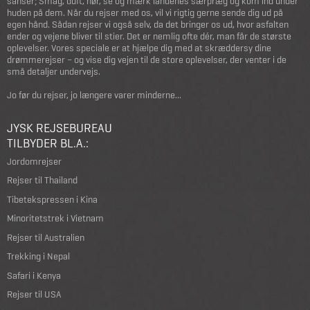
sanser; Smag, duft, hør, se og mærk landenes særpræg og kom ind under
huden på dem. Når du rejser med os, vil vi rigtig gerne sende dig ud på
egen hånd. Sådan rejser vi også selv, da det bringer os ud, hvor asfalten
ender og vejene bliver til stier. Det er nemlig ofte dér, man får de største
oplevelser. Vores speciale er at hjælpe dig med at skræddersy dine
drømmerejser – og vise dig vejen til de store oplevelser, der venter i de
små detaljer undervejs.
Jo før du rejser, jo længere varer minderne...
JYSK REJSEBUREAU
TILBYDER BL.A.:
Jordomrejser
Rejser til Thailand
Tibetekspressen i Kina
Minoritetstrek i Vietnam
Rejser til Australien
Trekking i Nepal
Safari i Kenya
Rejser til USA