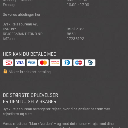
Fredag:
10.00 - 17.00
Se vores afdelinger her
Jysk Rejsebureau A/S
CVR-nr.:
39312123
REJSEGARANTIFOND NR:
3654
IATA nr.:
17236122
HER KAN DU BETALE MED
Sikker kreditkort betaling
DE STØRSTE OPLEVELSER
ER DEM DU SELV SKABER
Jysk Rejsebureau arrangerer rejser, hvor dine ønsker bestemmer
rejseform og rute.
Vores motto er "Mærk Verden" – og med det mener vi rejs med dine