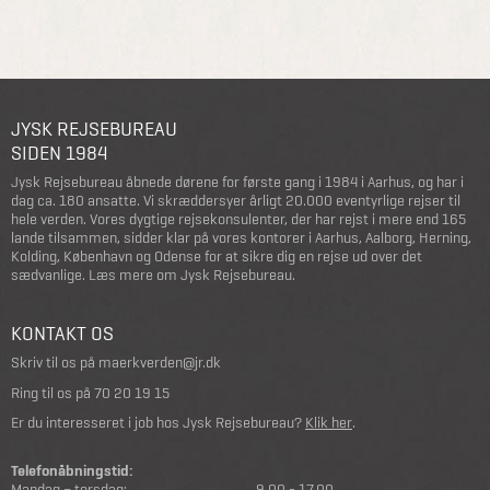
JYSK REJSEBUREAU
SIDEN 1984
Jysk Rejsebureau åbnede dørene for første gang i 1984 i Aarhus, og har i
dag ca. 180 ansatte. Vi skræddersyer årligt 20.000 eventyrlige rejser til
hele verden. Vores dygtige rejsekonsulenter, der har rejst i mere end 165
lande tilsammen, sidder klar på vores kontorer i Aarhus, Aalborg, Herning,
Kolding, København og Odense for at sikre dig en rejse ud over det
sædvanlige.
Læs mere om Jysk Rejsebureau
.
KONTAKT OS
Skriv til os på
maerkverden@jr.dk
Ring til os på
70 20 19 15
Er du interesseret i job hos Jysk Rejsebureau?
Klik her
.
Telefonåbningstid:
Mandag – torsdag:
9.00 - 17.00