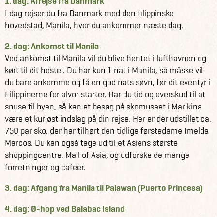
1. dag: Afrejse fra Danmark
I dag rejser du fra Danmark mod den filippinske
hovedstad, Manila, hvor du ankommer næste dag.
2. dag: Ankomst til Manila
Ved ankomst til Manila vil du blive hentet i lufthavnen og
kørt til dit hostel. Du har kun 1 nat i Manila, så måske vil
du bare ankomme og få en god nats søvn, før dit eventyr i
Filippinerne for alvor starter. Har du tid og overskud til at
snuse til byen, så kan et besøg på skomuseet i Marikina
være et kuriøst indslag på din rejse. Her er der udstillet ca.
750 par sko, der har tilhørt den tidlige førstedame Imelda
Marcos. Du kan også tage ud til et Asiens største
shoppingcentre, Mall of Asia, og udforske de mange
forretninger og cafeer.
3. dag: Afgang fra Manila til Palawan (Puerto Princesa)
4. dag: Ø-hop ved Balabac Island