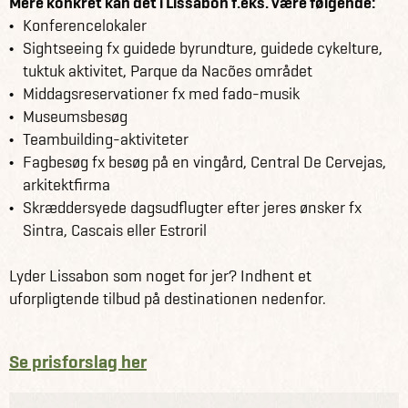
Mere konkret kan det i Lissabon f.eks. være følgende:
Konferencelokaler
Sightseeing fx guidede byrundture, guidede cykelture,
tuktuk aktivitet, Parque da Nacões området
Middagsreservationer fx med fado-musik
Museumsbesøg
Teambuilding-aktiviteter
Fagbesøg fx besøg på en vingård, Central De Cervejas,
arkitektfirma
Skræddersyede dagsudflugter efter jeres ønsker fx
Sintra, Cascais eller Estroril
Lyder Lissabon som noget for jer? Indhent et
uforpligtende tilbud på destinationen nedenfor.
Se prisforslag her