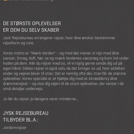
DE STØRSTE OPLEVELSER
ER DEM DU SELV SKABER
Jysk Rejsebureau arrangerer rejser, hvor dine ønsker bestemmer
rejseform og rute.
Vores motto er "Mærk Verden" – og med det mener vi rejs med dine
sanser; Smag, duft, hør, se og mærk landenes særpræg og kom ind under
huden på dem. Når du rejser med os, vil vi rigtig gerne sende dig ud på
egen hånd. Sådan rejser vi også selv, da det bringer os ud, hvor asfalten
ender og vejene bliver til stier. Det er nemlig ofte dér, man får de største
oplevelser. Vores speciale er at hjælpe dig med at skræddersy dine
drømmerejser – og vise dig vejen til de store oplevelser, der venter i de
små detaljer undervejs.
Jo før du rejser, jo længere varer minderne...
JYSK REJSEBUREAU
TILBYDER BL.A.:
Jordomrejser