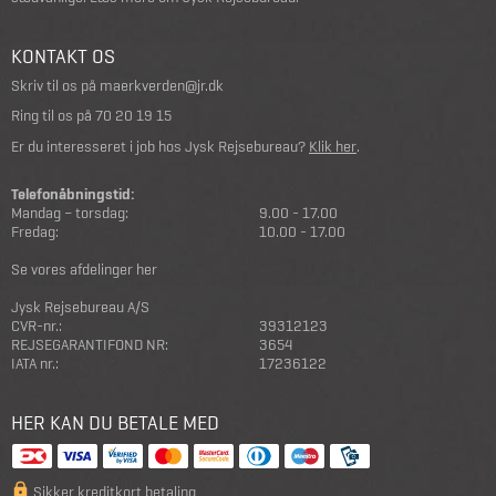
KONTAKT OS
Skriv til os på
maerkverden@jr.dk
Ring til os på
70 20 19 15
Er du interesseret i job hos Jysk Rejsebureau?
Klik her
.
Telefonåbningstid:
Mandag – torsdag:
9.00 - 17.00
Fredag:
10.00 - 17.00
Se vores afdelinger her
Jysk Rejsebureau A/S
CVR-nr.:
39312123
REJSEGARANTIFOND NR:
3654
IATA nr.:
17236122
HER KAN DU BETALE MED
Sikker kreditkort betaling