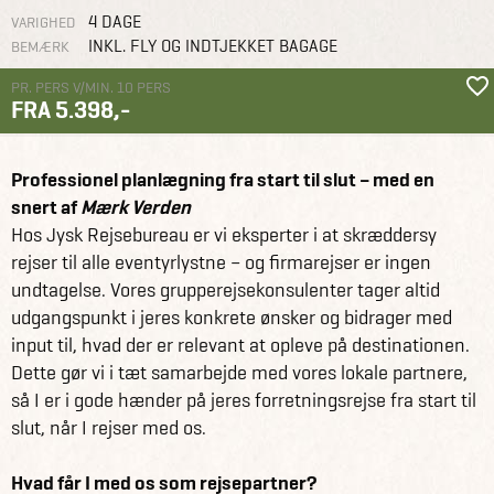
4 DAGE
VARIGHED
INKL. FLY OG INDTJEKKET BAGAGE
BEMÆRK
PR. PERS V/MIN. 10 PERS
FRA 5.398,-
Grupperejser
Firma- og forretningsrejser
Firmarejse til Lissabon
Professionel planlægning fra start til slut – med en
snert af
Mærk Verden
Hos Jysk Rejsebureau er vi eksperter i at skræddersy
rejser til alle eventyrlystne – og firmarejser er ingen
undtagelse. Vores grupperejsekonsulenter tager altid
udgangspunkt i jeres konkrete ønsker og bidrager med
input til, hvad der er relevant at opleve på destinationen.
Dette gør vi i tæt samarbejde med vores lokale partnere,
så I er i gode hænder på jeres forretningsrejse fra start til
slut, når I rejser med os.
Hvad får I med os som rejsepartner?