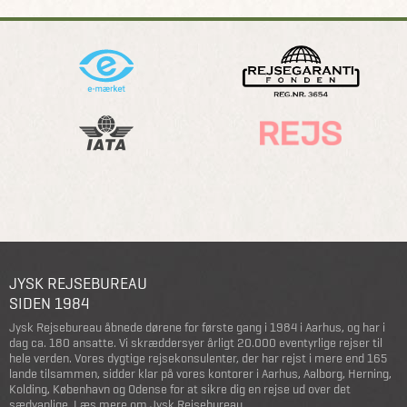
JYSK REJSEBUREAU
SIDEN 1984
Jysk Rejsebureau åbnede dørene for første gang i 1984 i Aarhus, og har i
dag ca. 180 ansatte. Vi skræddersyer årligt 20.000 eventyrlige rejser til
hele verden. Vores dygtige rejsekonsulenter, der har rejst i mere end 165
lande tilsammen, sidder klar på vores kontorer i Aarhus, Aalborg, Herning,
Kolding, København og Odense for at sikre dig en rejse ud over det
sædvanlige.
Læs mere om Jysk Rejsebureau
.