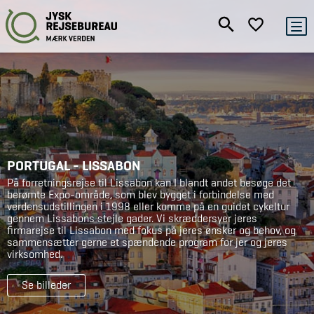
PORTUGAL - LISSABON
På forretningsrejse til Lissabon kan I blandt andet besøge det
berømte Expo-område, som blev bygget i forbindelse med
verdensudstillingen i 1998 eller komme på en guidet cykeltur
gennem Lissabons stejle gader. Vi skræddersyer jeres
firmarejse til Lissabon med fokus på jeres ønsker og behov, og
sammensætter gerne et spændende program for jer og jeres
virksomhed.
Se billeder