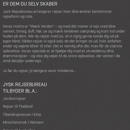
ER DEM DU SELV SKABER
Jysk Rejsebureau arrangerer rejser, hvor dine ønsker bestemmer
rejseform og rute.
Vores motto er "Mærk Verden" – og med det mener vi rejs med dine
sanser; Smag, duft, hør, se og mærk landenes særpræg og kom ind under
huden på dem. Når du rejser med os, vil vi rigtig gerne sende dig ud på
egen hånd. Sådan rejser vi også selv, da det bringer os ud, hvor asfalten
ender og vejene bliver til stier. Det er nemlig ofte dér, man får de største
oplevelser. Vores speciale er at hjælpe dig med at skræddersy dine
drømmerejser – og vise dig vejen til de store oplevelser, der venter i de
små detaljer undervejs.
Jo før du rejser, jo længere varer minderne...
JYSK REJSEBUREAU
TILBYDER BL.A.:
Jordomrejser
Rejser til Thailand
Tibetekspressen i Kina
Minoritetstrek i Vietnam