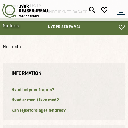
NO TEXTS
VARIGHED
INKL. FLY OG INDTJEKKET BAGAGE
BEMÆRK
No Texts
NYE PRISER PÅ VEJ
Kenya
No Texts
Grupperejser
Studieture
Mt. Kenya og eksotiske strande med
dansk rejseleder
INFORMATION
Hvad betyder frapris?
Hvad er med / ikke med?
Kan rejseforslaget ændres?