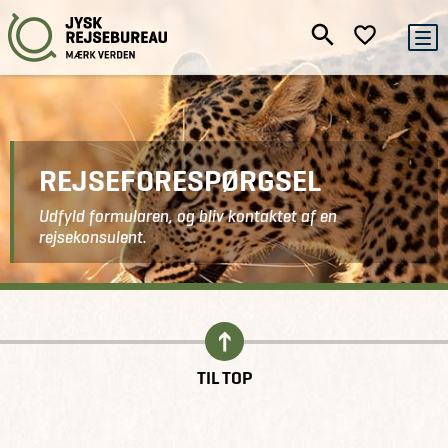
REJSEFORESPØRGSEL
Udfyld formularen, og bliv kontaktet af en
rejsekonsulent.
Kontakt
Indhent tilbud
TIL TOP