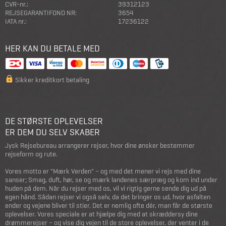
CVR-nr.:
39312123
REJSEGARANTIFOND NR:
3654
IATA nr.:
17236122
HER KAN DU BETALE MED
Sikker kreditkort betaling
DE STØRSTE OPLEVELSER
ER DEM DU SELV SKABER
Jysk Rejsebureau arrangerer rejser, hvor dine ønsker bestemmer
rejseform og rute.
Vores motto er "Mærk Verden" – og med det mener vi rejs med dine
sanser; Smag, duft, hør, se og mærk landenes særpræg og kom ind under
huden på dem. Når du rejser med os, vil vi rigtig gerne sende dig ud på
egen hånd. Sådan rejser vi også selv, da det bringer os ud, hvor asfalten
ender og vejene bliver til stier. Det er nemlig ofte dér, man får de største
oplevelser. Vores speciale er at hjælpe dig med at skræddersy dine
drømmerejser – og vise dig vejen til de store oplevelser, der venter i de