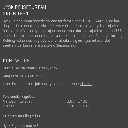
JYSK REJSEBUREAU
SIDEN 1984
Jysk Rejsebureau åbnede dørene for første gang i 1984 i Aarhus, og har i
dag ca. 180 ansatte. Vi skræddersyer årligt 20.000 eventyrlige rejser til
hele verden. Vores dygtige rejsekonsulenter, der har rejst i mere end 165
lande tilsammen, sidder klar på vores kontorer i Aarhus, Aalborg, Herning,
Kolding, København og Odense for at sikre dig en rejse ud over det
sædvanlige.
Læs mere om Jysk Rejsebureau
.
KONTAKT OS
Skriv til os på
maerkverden@jr.dk
Ring til os på
70 20 19 15
Er du interesseret i job hos Jysk Rejsebureau?
Klik her
.
Telefonåbningstid:
Mandag – torsdag:
9.00 - 17.00
Fredag:
10.00 - 17.00
Se vores afdelinger her
Jysk Rejsebureau A/S