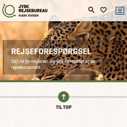
REJSEFORESPØRGSEL
Udfyld formularen, og bliv kontaktet af en
rejsekonsulent.
Kontakt
Indhent tilbud
TIL TOP