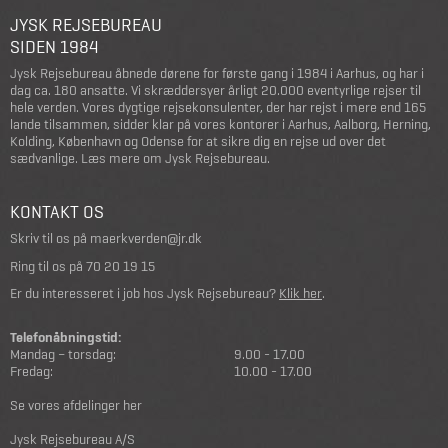
JYSK REJSEBUREAU
SIDEN 1984
Jysk Rejsebureau åbnede dørene for første gang i 1984 i Aarhus, og har i
dag ca. 180 ansatte. Vi skræddersyer årligt 20.000 eventyrlige rejser til
hele verden. Vores dygtige rejsekonsulenter, der har rejst i mere end 165
lande tilsammen, sidder klar på vores kontorer i Aarhus, Aalborg, Herning,
Kolding, København og Odense for at sikre dig en rejse ud over det
sædvanlige.
Læs mere om Jysk Rejsebureau
.
KONTAKT OS
Skriv til os på
maerkverden@jr.dk
Ring til os på
70 20 19 15
Er du interesseret i job hos Jysk Rejsebureau?
Klik her
.
Telefonåbningstid:
Mandag – torsdag:
9.00 - 17.00
Fredag:
10.00 - 17.00
Se vores afdelinger her
Jysk Rejsebureau A/S