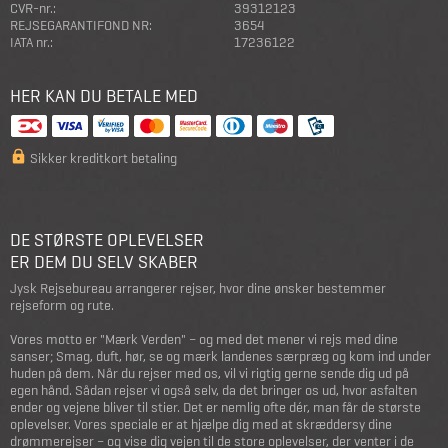
CVR-nr.:
39312123
REJSEGARANTIFOND NR:
3654
IATA nr.:
17236122
HER KAN DU BETALE MED
Sikker kreditkort betaling
DE STØRSTE OPLEVELSER
ER DEM DU SELV SKABER
Jysk Rejsebureau arrangerer rejser, hvor dine ønsker bestemmer
rejseform og rute.
Vores motto er "Mærk Verden" – og med det mener vi rejs med dine
sanser; Smag, duft, hør, se og mærk landenes særpræg og kom ind under
huden på dem. Når du rejser med os, vil vi rigtig gerne sende dig ud på
egen hånd. Sådan rejser vi også selv, da det bringer os ud, hvor asfalten
ender og vejene bliver til stier. Det er nemlig ofte dér, man får de største
oplevelser. Vores speciale er at hjælpe dig med at skræddersy dine
drømmerejser – og vise dig vejen til de store oplevelser, der venter i de