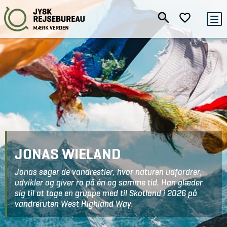
JONAS WIELAND
Jonas søger de vandrestier, hvor naturen udfordrer,
udvikler og giver ro på én og samme tid. Han glæder
sig til at tage en gruppe med til Skotland i 2026 på
vandreruten West Highland Way.