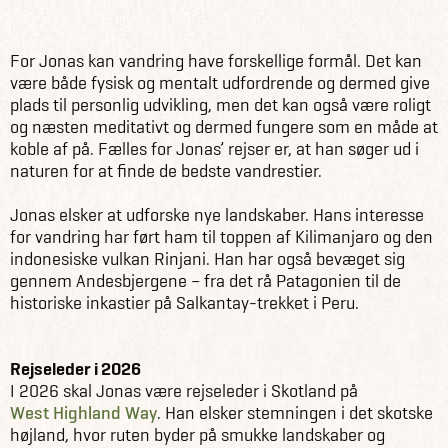
Kontakt
Rejseledere
Jonas Wieland
For Jonas kan vandring have forskellige formål. Det kan
være både fysisk og mentalt udfordrende og dermed give
plads til personlig udvikling, men det kan også være roligt
og næsten meditativt og dermed fungere som en måde at
koble af på. Fælles for Jonas’ rejser er, at han søger ud i
naturen for at finde de bedste vandrestier.
Jonas elsker at udforske nye landskaber. Hans interesse
for vandring har ført ham til toppen af Kilimanjaro og den
indonesiske vulkan Rinjani. Han har også bevæget sig
gennem Andesbjergene – fra det rå Patagonien til de
historiske inkastier på Salkantay-trekket i Peru.
Rejseleder i 2026
I 2026 skal Jonas være rejseleder i Skotland på
West Highland Way
. Han elsker stemningen i det skotske
højland, hvor ruten byder på smukke landskaber og