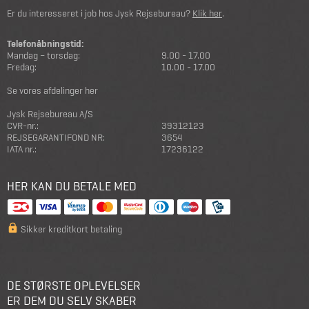
Er du interesseret i job hos Jysk Rejsebureau?
Klik her
.
Telefonåbningstid:
Mandag – torsdag:
9.00 - 17.00
Fredag:
10.00 - 17.00
Se vores afdelinger her
Jysk Rejsebureau A/S
CVR-nr.:
39312123
REJSEGARANTIFOND NR:
3654
IATA nr.:
17236122
HER KAN DU BETALE MED
Sikker kreditkort betaling
DE STØRSTE OPLEVELSER
ER DEM DU SELV SKABER