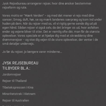
Jysk Rejsebureau arrangerer rejser, hvor dine ønsker bestemmer
rejseform og rute.
Vores motto er "Mærk Verden" – og med det mener vi rejs med dine
sanser; Smag, duft, hør, se og mærk landenes særpræg og kom ind under
huden på dem. Når du rejser med os, vil vi rigtig gerne sende dig ud på
egen hånd. Sådan rejser vi også selv, da det bringer os ud, hvor asfalten
ender og vejene bliver til stier. Det er nemlig ofte dér, man får de største
oplevelser. Vores speciale er at hjælpe dig med at skræddersy dine
drømmerejser – og vise dig vejen til de store oplevelser, der venter i de
små detaljer undervejs.
Jo før du rejser, jo længere varer minderne...
JYSK REJSEBUREAU
TILBYDER BL.A.:
Jordomrejser
Rejser til Thailand
Tibetekspressen i Kina
Minoritetstrek i Vietnam
Rejser til Australien