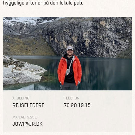
hyggelige aftener på den lokale pub.
AFDELING
TELEFON
REJSELEDERE
70 20 19 15
MAILADRESSE
JOWI@JR.DK