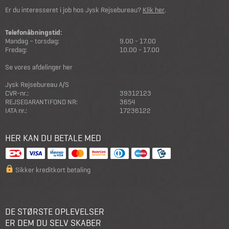
Er du interesseret i job hos Jysk Rejsebureau?
Klik her
.
Telefonåbningstid:
Mandag – torsdag:
9.00 - 17.00
Fredag:
10.00 - 17.00
Se vores afdelinger her
Jysk Rejsebureau A/S
CVR-nr.:
39312123
REJSEGARANTIFOND NR:
3654
IATA nr.:
17236122
HER KAN DU BETALE MED
Sikker kreditkort betaling
DE STØRSTE OPLEVELSER
ER DEM DU SELV SKABER