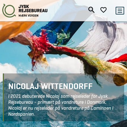
NICOLAJ WITTENDORFF
I 2021 debuterede Nicolaj som rejseleder for Jysk
Rejsebureau - primært på vandreture i Danmark.
Nicolaj er nu rejseleder på vandreture på Caminoen i
Nordspanien.