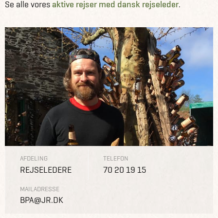
Se alle vores
aktive rejser med dansk rejseleder
.
AFDELING
TELEFON
REJSELEDERE
70 20 19 15
MAILADRESSE
BPA@JR.DK