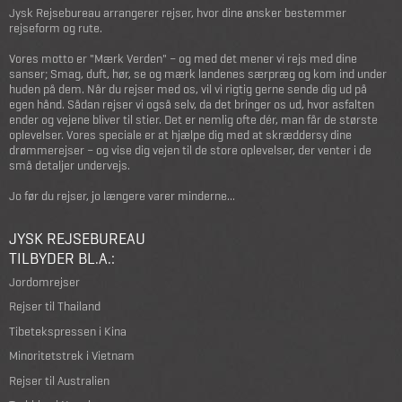
Jysk Rejsebureau arrangerer rejser, hvor dine ønsker bestemmer
rejseform og rute.
Vores motto er "Mærk Verden" – og med det mener vi rejs med dine
sanser; Smag, duft, hør, se og mærk landenes særpræg og kom ind under
huden på dem. Når du rejser med os, vil vi rigtig gerne sende dig ud på
egen hånd. Sådan rejser vi også selv, da det bringer os ud, hvor asfalten
ender og vejene bliver til stier. Det er nemlig ofte dér, man får de største
oplevelser. Vores speciale er at hjælpe dig med at skræddersy dine
drømmerejser – og vise dig vejen til de store oplevelser, der venter i de
små detaljer undervejs.
Jo før du rejser, jo længere varer minderne...
JYSK REJSEBUREAU
TILBYDER BL.A.:
Jordomrejser
Rejser til Thailand
Tibetekspressen i Kina
Minoritetstrek i Vietnam
Rejser til Australien