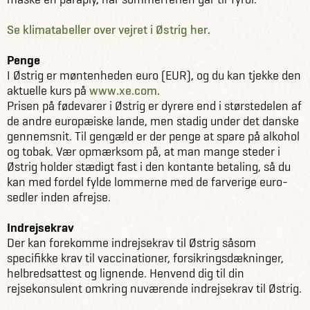
Se klimatabeller over vejret i Østrig her
.
Penge
I Østrig er møntenheden euro (EUR), og du kan tjekke den
aktuelle kurs på
www.xe.com
.
Prisen på fødevarer i Østrig er dyrere end i størstedelen af
de andre europæiske lande, men stadig under det danske
gennemsnit. Til gengæld er der penge at spare på alkohol
og tobak. Vær opmærksom på, at man mange steder i
Østrig holder stædigt fast i den kontante betaling, så du
kan med fordel fylde lommerne med de farverige euro-
sedler inden afrejse.
Indrejsekrav
Der kan forekomme indrejsekrav til Østrig såsom
specifikke krav til vaccinationer, forsikringsdækninger,
helbredsattest og lignende. Henvend dig til din
rejsekonsulent omkring nuværende indrejsekrav til Østrig.