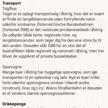
Transport
Tog/bus:
Toget er et oplagt transportvalg i Østrig, hvor det er svært
at finde en langdistancerute uden fortryllende natur
udenfor vinduerne. Österreichische Bundesbahnen
(forkortet ÖBB) er det nationale jernbaneselskab i Østrig.
De udbyder både korte, regionale ruter, og
langdistanceruter, som tager dig fra den ene store by til
den anden. Desuden står ÖBB for en stor del af
bustrafikken både regionalt og nationalt i Østrig, men her
bliver de suppleret af private busselskaber.
Sporvogne:
Mange byer i Østrig har hyggelige sporvogne, som gør
transporten til en oplevelse i sig selv. Nyd at byen triller
forbi udenfor sporvognens vinduer i blandt andre
Innsbruck, Graz og Linz. Wiens Straßenbahn er desuden
et af verdens største sporvognssystemer.
Drikkepenge