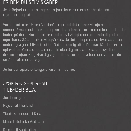
ER DEM DU SELV SKABER
Jysk Rejsebureau arrangerer rejser, hvor dine ønsker bestemmer
rejseform og rute.
Vores motto er "Mærk Verden" – og med det mener vi rejs med dine
sanser; Smag, duft, hør, se og mærk landenes særpræg og kom ind under
huden på dem. Når du rejser med os, vil vi rigtig gerne sende dig ud på
egen hånd. Sådan rejser vi også selv, da det bringer os ud, hvor asfalten
ender og vejene bliver til stier. Det er nemlig ofte dér, man får de største
oplevelser. Vores speciale er at hjælpe dig med at skræddersy dine
drømmerejser – og vise dig vejen til de store oplevelser, der venter i de
små detaljer undervejs.
Jo før du rejser, jo længere varer minderne...
JYSK REJSEBUREAU
TILBYDER BL.A.:
Jordomrejser
Rejser til Thailand
Tibetekspressen i Kina
Minoritetstrek i Vietnam
Rejser til Australien