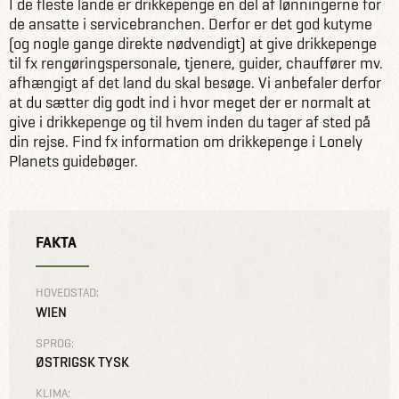
I de fleste lande er drikkepenge en del af lønningerne for
de ansatte i servicebranchen. Derfor er det god kutyme
(og nogle gange direkte nødvendigt) at give drikkepenge
til fx rengøringspersonale, tjenere, guider, chauffører mv.
afhængigt af det land du skal besøge. Vi anbefaler derfor
at du sætter dig godt ind i hvor meget der er normalt at
give i drikkepenge og til hvem inden du tager af sted på
din rejse. Find fx information om drikkepenge i Lonely
Planets guidebøger.
FAKTA
HOVEDSTAD:
WIEN
SPROG:
ØSTRIGSK TYSK
KLIMA: