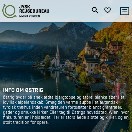
INFO OM ØSTRIG
Østrig byder på sneklædte bjergtoppe og store, blanke søer i et
idyllisk alpelandskab. Smag den varme suppe i et autentisk,
tyrolsk træhus inden vandreturen fortsætter blandt grantræer,
geder og smukke kirker. Eller tag til Østrigs hovedstad, Wien, hvor
finkulturen er i højsædet. Her er storslåede slotte og kirker, og en
stolt tradition for opera.