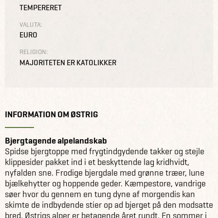
TEMPERERET
VALUTA:
EURO
RELIGION:
MAJORITETEN ER KATOLIKKER
INFORMATION OM ØSTRIG
Bjergtagende alpelandskab
Spidse bjergtoppe med frygtindgydende takker og stejle
klippesider pakket ind i et beskyttende lag kridhvidt,
nyfalden sne. Frodige bjergdale med grønne træer, lune
bjælkehytter og hoppende geder. Kæmpestore, vandrige
søer hvor du gennem en tung dyne af morgendis kan
skimte de indbydende stier op ad bjerget på den modsatte
bred. Østrigs alper er betagende året rundt. En sommer i