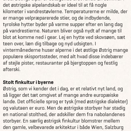
det østrigske alpelandskab er ideel til at få nogle
kilometer i vandrestøvlerne. Temperaturerne er milde, der
er mange velpræparerede stier, og de indbydende,
tyrolske hytter byder på varme supper efter en lang dag
på vandrestierne. Naturen bliver også nydt af mange til
blot at komme ned i gear. Lej en hytte ved skovsøen, sæt
teen over, læn dig tilbage og nyd udsigten. I
vintermånederne huser alperne i det østlige Østrig mange
populære skisportssteder, med alt hvad disse indebærer
af stejle pister, restauranter på bjergtoppen og festlig
afterski.
Stolt finkultur i byerne
Østrig, som vi kender det i dag, er et relativt nyt land, og
så ligger det tæt omgivet af mange andre europæiske
lande. Det officielle sprog er tysk (med østrigske dialekter)
og valutaen er euro. Men de østrigske storbyer har stadig
en national stolthed, der adskiller dem fra nabolandenes
storbyer. En særlig østrigsk finkultur blomstrer mellem
den gamle, velbevarede arkitektur i både Wien, Salzburg