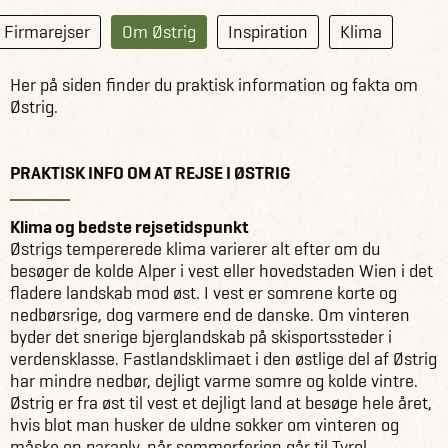
Firmarejser
Om Østrig
Inspiration
Klima
Her på siden finder du praktisk information og fakta om
Østrig.
PRAKTISK INFO OM AT REJSE I ØSTRIG
Klima og bedste rejsetidspunkt
Østrigs tempererede klima varierer alt efter om du
besøger de kolde Alper i vest eller hovedstaden Wien i det
fladere landskab mod øst. I vest er somrene korte og
nedbørsrige, dog varmere end de danske. Om vinteren
byder det snerige bjerglandskab på skisportssteder i
verdensklasse. Fastlandsklimaet i den østlige del af Østrig
har mindre nedbør, dejligt varme somre og kolde vintre.
Østrig er fra øst til vest et dejligt land at besøge hele året,
hvis blot man husker de uldne sokker om vinteren og
måske en paraply, når sommerferien går til Tyrol.