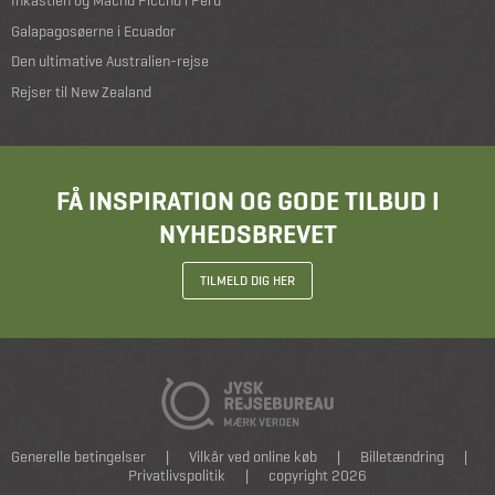
Inkastien og Machu Picchu i Peru
Galapagosøerne i Ecuador
Den ultimative Australien-rejse
Rejser til New Zealand
FÅ INSPIRATION OG GODE TILBUD I
NYHEDSBREVET
TILMELD DIG HER
Generelle betingelser
|
Vilkår ved online køb
|
Billetændring
|
Privatlivspolitik
|
copyright 2026