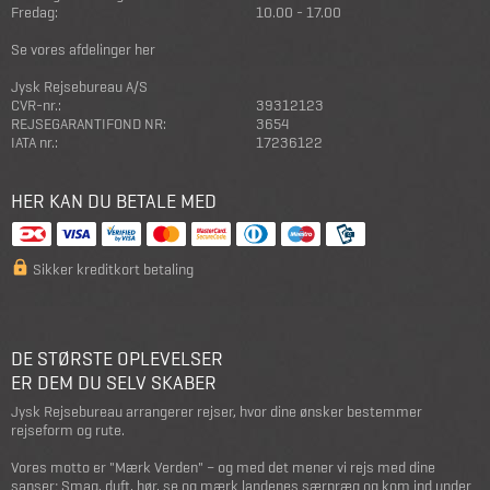
Fredag:
10.00 - 17.00
Se vores afdelinger her
Jysk Rejsebureau A/S
CVR-nr.:
39312123
REJSEGARANTIFOND NR:
3654
IATA nr.:
17236122
HER KAN DU BETALE MED
Sikker kreditkort betaling
DE STØRSTE OPLEVELSER
ER DEM DU SELV SKABER
Jysk Rejsebureau arrangerer rejser, hvor dine ønsker bestemmer
rejseform og rute.
Vores motto er "Mærk Verden" – og med det mener vi rejs med dine
sanser; Smag, duft, hør, se og mærk landenes særpræg og kom ind under