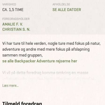
VARIGHED
AFHOLDELSE
CA. 1,5 TIME
SE ALLE DATOER
FOREDRAGSHOLDER
AMALIE F. V.
CHRISTIAN S. N.
Foredrag
Aalborg
Grupperejser for unge
Vi har ture til hele verden, nogle ture med fokus på natur,
adventure og andre med mere fokus på afslapning
sammen med gruppen,
se alle Backpacker Adventure rejserne her
Vi vil på dette foredrag komme omkring en masse
informationer, som kan hjælpe lige præcis dig med at
finde ud af, om dette grupperejsekoncept er noget for dig.
Læs mere...
Derudover vil vi gennemgå nogle udvalgte ture, vise
billeder og svare på eventuelle spørgsmål, som måske
ikke bliver besvaret i selve præsentationen.
Tilmeld foredrag