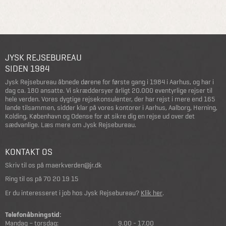
JYSK REJSEBUREAU
SIDEN 1984
Jysk Rejsebureau åbnede dørene for første gang i 1984 i Aarhus, og har i
dag ca. 180 ansatte. Vi skræddersyer årligt 20.000 eventyrlige rejser til
hele verden. Vores dygtige rejsekonsulenter, der har rejst i mere end 165
lande tilsammen, sidder klar på vores kontorer i Aarhus, Aalborg, Herning,
Kolding, København og Odense for at sikre dig en rejse ud over det
sædvanlige.
Læs mere om Jysk Rejsebureau
.
KONTAKT OS
Skriv til os på
maerkverden@jr.dk
Ring til os på
70 20 19 15
Er du interesseret i job hos Jysk Rejsebureau?
Klik her
.
Telefonåbningstid:
Mandag – torsdag:
9.00 - 17.00