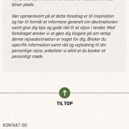
bliver plads.
til trods for tilnavnet "den hvide by" i dag består af
smukke pastelfarvede bygninger.
Vær opmærksom på at dette foredrag er til inspiration
Efter en kort køretur ankommer vi til den magiske by
og har til formål at informere generelt om destinationen
Valladolid, hvorfra vi tidligt om morgenen besøger
samt give dig tips og gode råd til at rejse i landet. Med
foredraget ønsker vi at gøre dig klogere på om netop
ruinbyen Chichen Itza, som også kan prale af at være et
denne rejsedestination er noget for dig. Ønsker du
af verdens syv nye vidundere.
specifik information samt råd og vejledning til din
personlige rejse, anbefaler vi altid at du booker et
Vi slutter rejsen og aftenen af med afslapning på
personligt møde.
stranden langs Yucatans østkyst, fra Tulum til Cancun
samt de omkringliggende øer. Her er der også tid til at
udforske de omkringliggende cenoter, inden vi flyver hjem
igen.
Jeg vil i løbet af foredraget også komme ind på bl.a.
TIL TOP
sæsoner, forskellige transportmuligheder i landene, og
desuden hvilke lande det ofte er oplagt at kombinere
Mexico og Guatemala med.
KONTAKT OS: