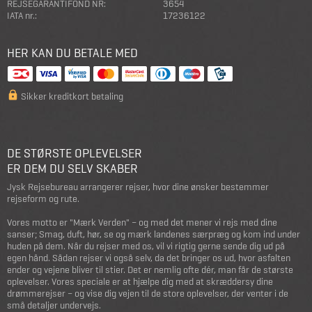
REJSEGARANTIFOND NR:
3654
IATA nr.:
17236122
HER KAN DU BETALE MED
Sikker kreditkort betaling
DE STØRSTE OPLEVELSER
ER DEM DU SELV SKABER
Jysk Rejsebureau arrangerer rejser, hvor dine ønsker bestemmer
rejseform og rute.
Vores motto er "Mærk Verden" – og med det mener vi rejs med dine
sanser; Smag, duft, hør, se og mærk landenes særpræg og kom ind under
huden på dem. Når du rejser med os, vil vi rigtig gerne sende dig ud på
egen hånd. Sådan rejser vi også selv, da det bringer os ud, hvor asfalten
ender og vejene bliver til stier. Det er nemlig ofte dér, man får de største
oplevelser. Vores speciale er at hjælpe dig med at skræddersy dine
drømmerejser – og vise dig vejen til de store oplevelser, der venter i de
små detaljer undervejs.