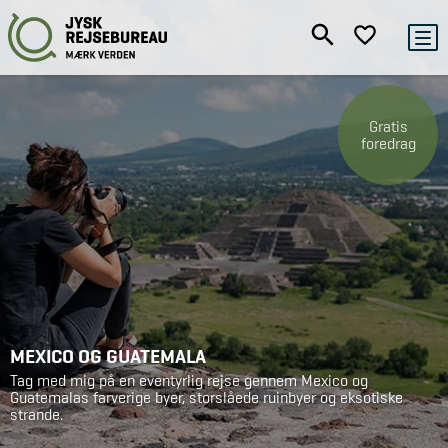
Gratis
foredrag
MEXICO OG GUATEMALA
Tag med mig på en eventyrlig rejse gennem Mexico og
Guatemalas farverige byer, storslåede ruinbyer og eksotiske
strande.