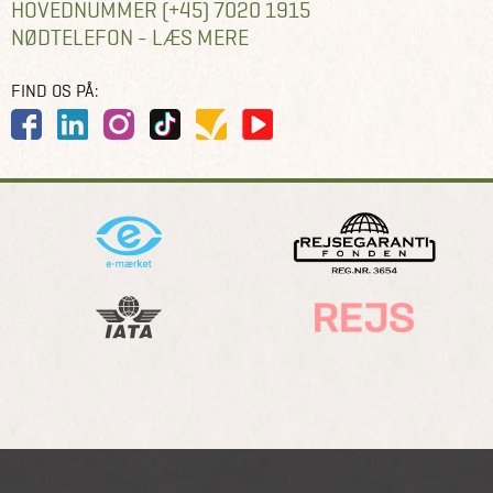
HOVEDNUMMER (+45) 7020 1915
Jeg glæder mig til at se jer til en inspirationsrig og
NØDTELEFON - LÆS MERE
hyggelig aften i Kolding!
FIND OS PÅ:
Med venlig hilsen
Helene
OBS: Vi gør opmærksom på, at dette er et
inspirationsforedrag om destinationen. Vi anbefaler
derfor, at du booker et møde efterfølgende for mere
detaljeret info om priser og muligheder på din
skræddersyede rejse.