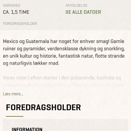
VARIGHED
AFHOLDELSE
CA. 1,5 TIME
SE ALLE DATOER
FOREDRAGSHOLDER
Foredrag
Kolding
Mexico & Guatemala
Mexico og Guatemala har noget for enhver smag! Gamle
ruiner og pyramider, verdensklasse dykning og snorkling,
en unik kultur og historie, fantastisk natur, flotte strande
og naturligvis lækker mad.
Vores rejse i aften starter i den pulserende, kaotiske og
imponerende hovedstad Mexico City, og herfra går turen
til byen Oaxaca, der er kendt for sine autentiske
Læs mere...
madmarkeder. Vi fortsætter sydpå til surf-destinationen
FOREDRAGSHOLDER
Puerto Escondido, og endnu en længere køretur via
Sumidero Canyon bringer os til den smukke, lille bjergby
San Cristóbal de las Casas.
INFORMATION