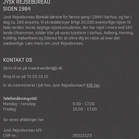
JYSK REJSEBUREAU
SIDEN 1984
Jysk Rejsebureau åbnede dørene for første gang i 1984 i Aarhus, og har i
dag ca. 180 ansatte. Vi skræddersyer årligt 20.000 eventyrlige rejser til
hele verden. Vores dygtige rejsekonsulenter, der har rejst i mere end 165
lande tilsammen, sidder klar på vores kontorer i Aarhus, Aalborg, Herning,
Kolding, København og Odense for at sikre dig en rejse ud over det
sædvanlige.
Læs mere om Jysk Rejsebureau
.
KONTAKT OS
Skriv til os på
maerkverden@jr.dk
Ring til os på
70 20 19 15
Er du interesseret i job hos Jysk Rejsebureau?
Klik her
.
Telefonåbningstid:
Mandag – torsdag:
9.00 - 17.00
Fredag:
10.00 - 17.00
Se vores afdelinger her
Jysk Rejsebureau A/S
CVR-nr.:
39312123