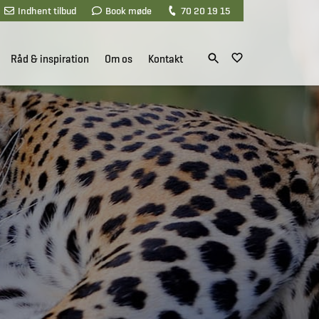
Indhent tilbud
Book møde
70 20 19 15
Råd & inspiration
Om os
Kontakt