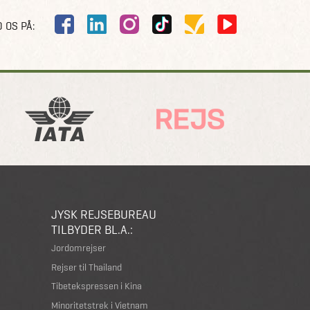
 OS PÅ:
JYSK REJSEBUREAU
TILBYDER BL.A.:
Jordomrejser
Rejser til Thailand
Tibetekspressen i Kina
Minoritetstrek i Vietnam