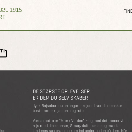
020 1915
FIND
RE
DE STØRSTE OPLEVELSER
ER DEM DU SELV SKABER
Jysk Rejsebureau arrangerer rejser, hvor dine ønsker
bestemmer rejseform og rute.
Vores motto er "Mærk Verden" – og med det mener vi
rejs med dine sanser; Smag, duft, hør, se og mærk
ejse
landenes særpræg og kom ind under huden på dem. Når