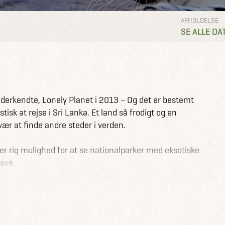
AFHOLDELSE
SE ALLE DA
t anderkendte, Lonely Planet i 2013 – Og det er bestemt
isk at rejse i Sri Lanka. Et land så frodigt og en
r at finde andre steder i verden.
 er rig mulighed for at se nationalparker med eksotiske
leve.
lået natur og strande. Sri Lanka er for både