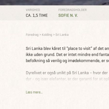
VARIGHED
FOREDRAGSHOLDER
CA. 1,5 TIME
SOFIE N. V.
Foredrag
Kolding
Sri Lanka
Sri Lanka blev kåret til ”place to visit” af de
ikke uden grund. Det er intet mindre end fantast
befolkning så venlig og imødekommende, er svæ
Dyrelivet er også unikt på Sri Lanka – hvor der
dyr - og især elefanter, er der garanti for at op
Et land der også byder på meget historie, stors
Læs mere...
backpackere, par og børnefamilier.