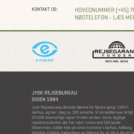
KONTAKT OS:
HOVEDNUMMER (+45) 7
NØDTELEFON - LÆS ME
JYSK REJSEBUREAU
SIDEN 1984
Jysk Rejsebureau åbnede dørene for første gang i 1984 i
Aarhus, og har i dag ca. 180 ansatte. Vi skræddersyer årligt
20.000 eventyrlige rejser til hele verden. Vores dygtige
rejsekonsulenter, der har rejst i mere end 165 lande
tilsammen, sidder klar på vores kontorer i Aarhus, Aalborg,
Herning, Kolding, København og Odense for at sikre dig en r