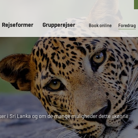
Rejseformer
Grupperejser
Book online
Foredrag
er i Sri Lanka og om de mange muligheder dette skønne