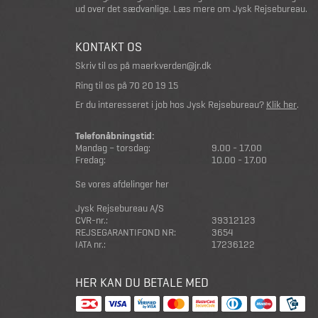
ud over det sædvanlige.
Læs mere om Jysk Rejsebureau
.
KONTAKT OS
Skriv til os på
maerkverden@jr.dk
Ring til os på
70 20 19 15
Er du interesseret i job hos Jysk Rejsebureau?
Klik her
.
Telefonåbningstid:
Mandag – torsdag:
9.00 - 17.00
Fredag:
10.00 - 17.00
Se vores afdelinger her
Jysk Rejsebureau A/S
CVR-nr.:
39312123
REJSEGARANTIFOND NR:
3654
IATA nr.:
17236122
HER KAN DU BETALE MED