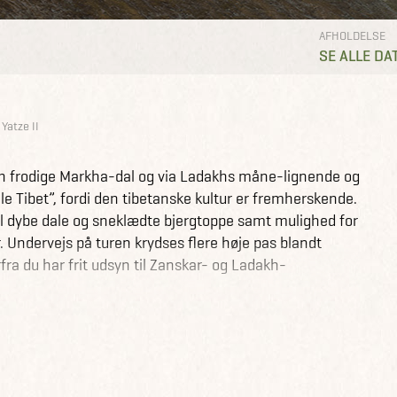
AFHOLDELSE
SE ALLE DA
Yatze II
en frodige Markha-dal og via Ladakhs måne-lignende og
e Tibet”, fordi den tibetanske kultur er fremherskende.
il dybe dale og sneklædte bjergtoppe samt mulighed for
 Undervejs på turen krydses flere høje pas blandt
ra du har frit udsyn til Zanskar- og Ladakh-
e II, som ligger i 6.247 højdemeter.
tilbage til Delhi, inden vi vender retur til Danmark.