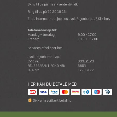
Skriv til os på
maerkverden@jr.dk
Ring til os på
70 20 19 15
Er du interesseret i job hos Jysk Rejsebureau?
Klik her
.
Telefonåbningstid:
Mandag – torsdag:
9.00 - 17.00
Fredag:
10.00 - 17.00
Se vores afdelinger her
Jysk Rejsebureau A/S
CVR-nr.:
39312123
REJSEGARANTIFOND NR:
3654
IATA nr.:
17236122
HER KAN DU BETALE MED
Sikker kreditkort betaling