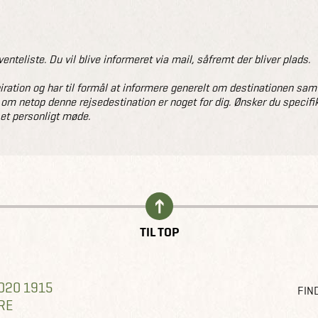
venteliste. Du vil blive informeret via mail, såfremt der bliver plads.
ation og har til formål at informere generelt om destinationen samt gi
 om netop denne rejsedestination er noget for dig. Ønsker du specifik
 et personligt møde.
TIL TOP
020 1915
FIND
RE