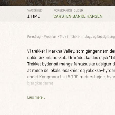
VARIGHED
FOREDRAGSHOLDER
1 TIME
CARSTEN BANKE HANSEN
Foredrag
Webinar
Trek i Indisk Himalaya og bestig Kang 
Vi trekker i Markha Valley, som går gennem d
golde ørkenlandskab. Området kaldes også “Lill
Trekket byder på mange fantastiske udsigter t
at møde de lokale ladakhier og yakokse-hyrder.
andet Kongmaru La i 5.100 meters højde, hvorf
bjergkæderne.
Turens højdepunkt er bestigningen af Kang Yatz
Læs mere...
Efter en fantastisk trekkingoplevelse går turen 