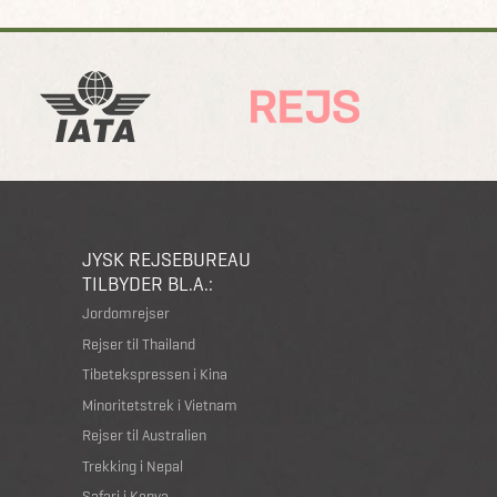
JYSK REJSEBUREAU
TILBYDER BL.A.:
Jordomrejser
Rejser til Thailand
Tibetekspressen i Kina
Minoritetstrek i Vietnam
Rejser til Australien
Trekking i Nepal
Safari i Kenya