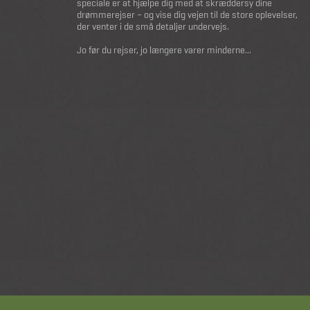
speciale er at hjælpe dig med at skræddersy dine
drømmerejser – og vise dig vejen til de store oplevelser,
der venter i de små detaljer undervejs.
Jo før du rejser, jo længere varer minderne...