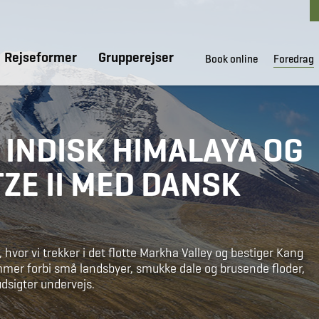
Rejseformer
Grupperejser
Book online
Foredrag
 INDISK HIMALAYA OG
ZE II MED DANSK
hvor vi trekker i det flotte Markha Valley og bestiger Kang
ommer forbi små landsbyer, smukke dale og brusende floder,
udsigter undervejs.