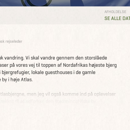
AFHOLDELSE
SE ALLE DA
nsk rejseleder
muk vandring. Vi skal vandre gennem den storslåede
er på vores vej til toppen af Nordafrikas højeste bjerg
i bjergrefugier, lokale guesthouses i de gamle
 by i høje Atlas.
lasbjergne, men jeg vil også komme ind på oplevelser
 trekket til at udforske den stemningsfyldte by.
vad det kræves af dig for at være med på turen, hvordan
aktiske forhold.