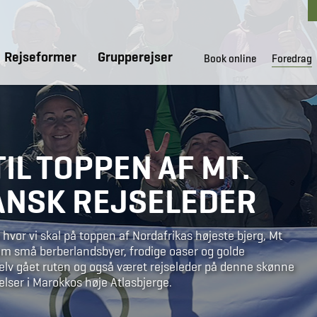
Rejseformer
Grupperejser
Book online
Foredrag
IL TOPPEN AF MT.
ANSK REJSELEDER
hvor vi skal på toppen af Nordafrikas højeste bjerg, Mt
em små berberlandsbyer, frodige oaser og golde
elv gået ruten og også været rejseleder på denne skønne
velser i Marokkos høje Atlasbjerge.