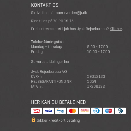
KONTAKT OS
Skriv til os på
maerkverden@jr.dk
Ring til os på
70 20 19 15
Er du interesseret i job hos Jysk Rejsebureau?
Klik her
.
Telefonåbningstid:
Mandag – torsdag:
9.00 - 17.00
Fredag:
10.00 - 17.00
Se vores afdelinger her
Jysk Rejsebureau A/S
CVR-nr.:
39312123
REJSEGARANTIFOND NR:
3654
IATA nr.:
17236122
HER KAN DU BETALE MED
Sikker kreditkort betaling