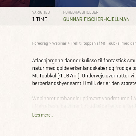
VARIGHED
FOREDRAGSHOLDER
1 TIME
GUNNAR FISCHER-KJELLMAN
Foredrag
Webinar
Trek til toppen af Mt. Toubkal med da
Atlasbjergene danner kulisse til fantastisk s
natur med golde ørkenlandskaber og frodige oas
Mt Toubkal (4.167m.). Undervejs overnatter vi 
berberlandsbyer samt i Imlil, der er den største
Webinaret omhandler primært vandreturen i At
i Marrakesh, da vi har lidt tid både før og efter
Læs mere...
Til dette webinar vil jeg også komme ind på, h
turen er dag for dag samt vejlede om turens pr