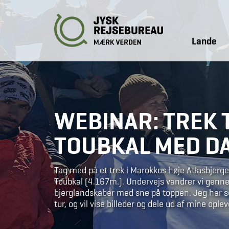
Lande
WEBINAR: TREK T
TOUBKAL MED D
Tag med på et trek i Marokkos høje Atlasbjerge 
Toubkal (4.167m.). Undervejs vandrer vi genn
bjerglandskaber med sne på toppen. Jeg har s
tur, og vil vise billeder og dele ud af mine ople