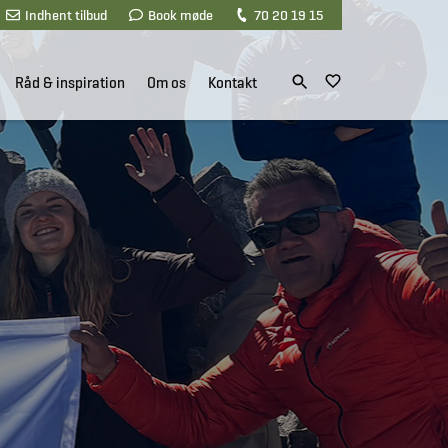
Indhent tilbud
Book møde
70 20 19 15
Råd & inspiration
Om os
Kontakt