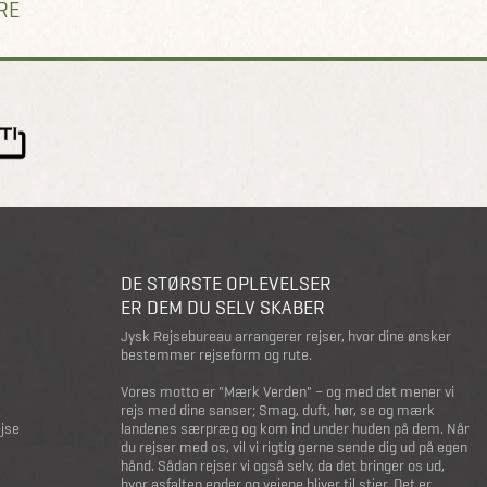
RE
DE STØRSTE OPLEVELSER
ER DEM DU SELV SKABER
Jysk Rejsebureau arrangerer rejser, hvor dine ønsker
bestemmer rejseform og rute.
Vores motto er "Mærk Verden" – og med det mener vi
rejs med dine sanser; Smag, duft, hør, se og mærk
ejse
landenes særpræg og kom ind under huden på dem. Når
du rejser med os, vil vi rigtig gerne sende dig ud på egen
hånd. Sådan rejser vi også selv, da det bringer os ud,
hvor asfalten ender og vejene bliver til stier. Det er