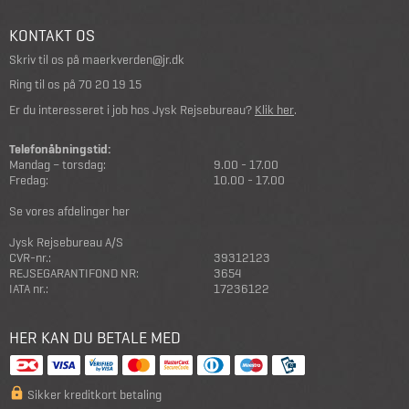
KONTAKT OS
Skriv til os på
maerkverden@jr.dk
Ring til os på
70 20 19 15
Er du interesseret i job hos Jysk Rejsebureau?
Klik her
.
Telefonåbningstid:
Mandag – torsdag:
9.00 - 17.00
Fredag:
10.00 - 17.00
Se vores afdelinger her
Jysk Rejsebureau A/S
CVR-nr.:
39312123
REJSEGARANTIFOND NR:
3654
IATA nr.:
17236122
HER KAN DU BETALE MED
Sikker kreditkort betaling