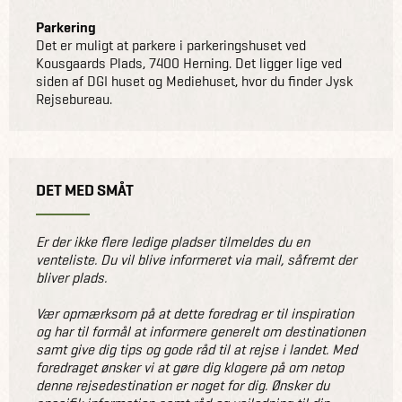
OBS: Vi gør opmærksom på, at dette er et
Parkering
inspirationsforedrag om destinationen. Vi anbefaler
Det er muligt at parkere i parkeringshuset ved
derfor, at du booker et møde efterfølgende for mere
Kousgaards Plads, 7400 Herning. Det ligger lige ved
siden af DGI huset og Mediehuset, hvor du finder Jysk
detaljeret info om priser og muligheder på din
Rejsebureau.
skræddersyede rejse.
DET MED SMÅT
Er der ikke flere ledige pladser tilmeldes du en
venteliste. Du vil blive informeret via mail, såfremt der
bliver plads.
Vær opmærksom på at dette foredrag er til inspiration
og har til formål at informere generelt om destinationen
samt give dig tips og gode råd til at rejse i landet. Med
foredraget ønsker vi at gøre dig klogere på om netop
denne rejsedestination er noget for dig. Ønsker du