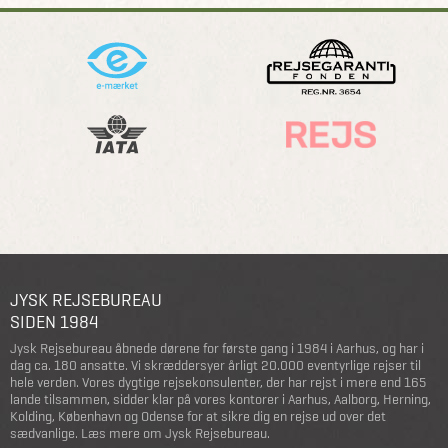
JYSK REJSEBUREAU
SIDEN 1984
Jysk Rejsebureau åbnede dørene for første gang i 1984 i Aarhus, og har i
dag ca. 180 ansatte. Vi skræddersyer årligt 20.000 eventyrlige rejser til
hele verden. Vores dygtige rejsekonsulenter, der har rejst i mere end 165
lande tilsammen, sidder klar på vores kontorer i Aarhus, Aalborg, Herning,
Kolding, København og Odense for at sikre dig en rejse ud over det
sædvanlige.
Læs mere om Jysk Rejsebureau
.