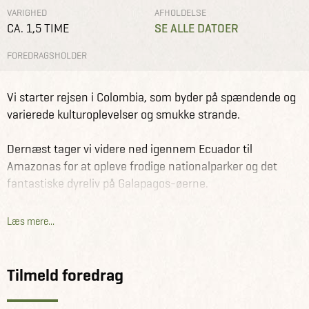
VARIGHED
AFHOLDELSE
CA. 1,5 TIME
SE ALLE DATOER
FOREDRAGSHOLDER
Foredrag
Herning
På rundrejse i Sydamerika
Vi starter rejsen i Colombia, som byder på spændende og
varierede kulturoplevelser og smukke strande.
Dernæst tager vi videre ned igennem Ecuador til
Amazonas for at opleve frodige nationalparker og det
fantastiske dyreliv på Galapagos-øerne.
Næste stop på rejsen er Peru, hvor vi skal besøge det
Læs mere...
gamle Inca-rige Machu Picchu, Nazca linjerne, Colca
Canyon og verdens højest beliggende sø Titica.
Tilmeld foredrag
Vi fortsætter ned til et af Sydamerikas fattigste lande,
Bolivia. Her findes verdens største saltørken Salar de