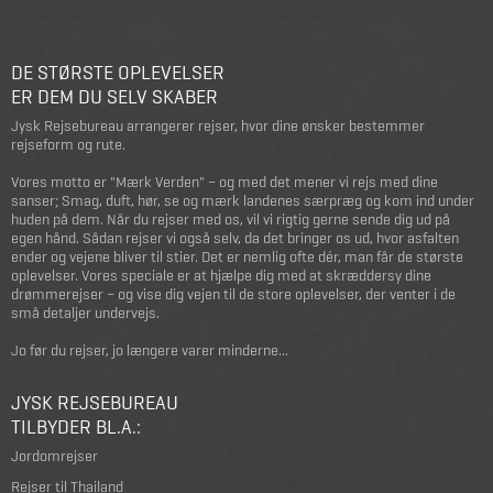
DE STØRSTE OPLEVELSER
ER DEM DU SELV SKABER
Jysk Rejsebureau arrangerer rejser, hvor dine ønsker bestemmer
rejseform og rute.
Vores motto er "Mærk Verden" – og med det mener vi rejs med dine
sanser; Smag, duft, hør, se og mærk landenes særpræg og kom ind under
huden på dem. Når du rejser med os, vil vi rigtig gerne sende dig ud på
egen hånd. Sådan rejser vi også selv, da det bringer os ud, hvor asfalten
ender og vejene bliver til stier. Det er nemlig ofte dér, man får de største
oplevelser. Vores speciale er at hjælpe dig med at skræddersy dine
drømmerejser – og vise dig vejen til de store oplevelser, der venter i de
små detaljer undervejs.
Jo før du rejser, jo længere varer minderne...
JYSK REJSEBUREAU
TILBYDER BL.A.:
Jordomrejser
Rejser til Thailand