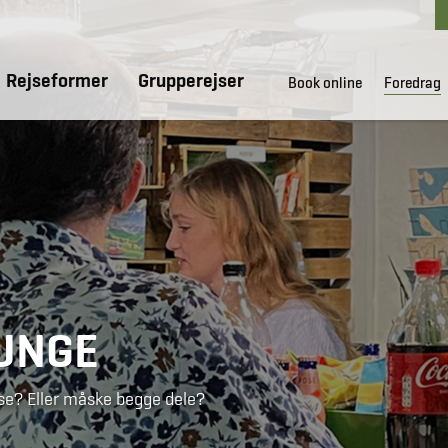
Rejseformer
Grupperejser
Book online
Foredrag
 UNGE
jse? Eller måske begge dele?