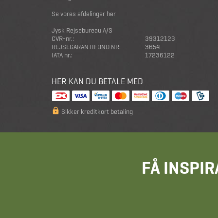
Se vores afdelinger her
Jysk Rejsebureau A/S
CVR-nr.:
39312123
REJSEGARANTIFOND NR:
3654
IATA nr.:
17236122
HER KAN DU BETALE MED
Sikker kreditkort betaling
FÅ INSPIR