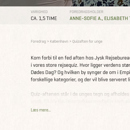
VARIGHED
FOREDRAGSHOLDER
CA. 1,5 TIME
ANNE-SOFIE A.
ELISABETH 
Foredrag
København
Quizaften for unge
Kom forbi til en fed aften hos Jysk Rejseburea
i vores store rejsequiz. Hvor ligger verdens stø
Dødes Dag? Og hvilken by synger de om i Empir
forskellige kategorier, og der vil blive serveret
Quiz-aftenen står i de unges tegn og afholdes
unge. Så hiv din rejsemakker med eller kom 
kommende rejsekammerater). Vent ikke for læn
Læs mere...
pladser! Det er gratis at være med, og hvis din
præmier. Ses vi?