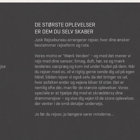
DE STØRSTE OPLEVELSER
ER DEM DU SELV SKABER
Jysk Rejsebureau arrangerer rejser, hvor dine ønsker
bestemmer rejseform og rute.
Vores motto er "Mærk Verden" – og med det mener vi
rejs med dine sanser; Smag, duft, hør, se og mærk
ejse
landenes særpræg og kom ind under huden på dem. Når
du rejser med os, vil vi rigtig gerne sende dig ud på egen
hånd. Sådan rejser vi også selv, da det bringer os ud,
hvor asfalten ender og vejene bliver til stier. Det er
nemlig ofte dér, man får de største oplevelser. Vores
speciale er at hjælpe dig med at skræddersy dine
drømmerejser – og vise dig vejen til de store oplevelser,
der venter i de små detaljer undervejs.
Jo før du rejser, jo længere varer minderne...