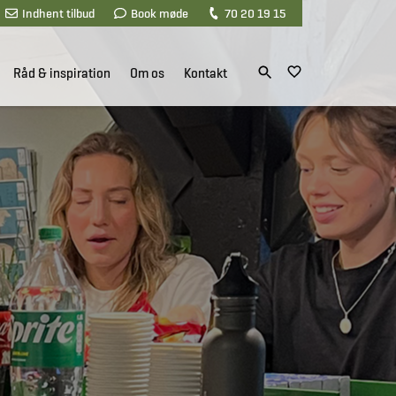
Indhent tilbud
Book møde
70 20 19 15
Råd & inspiration
Om os
Kontakt