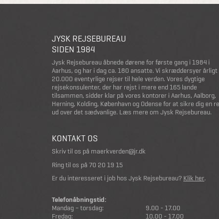
JYSK REJSEBUREAU
SIDEN 1984
Jysk Rejsebureau åbnede dørene for første gang i 1984 i
Aarhus, og har i dag ca. 180 ansatte. Vi skræddersyer årligt
20.000 eventyrlige rejser til hele verden. Vores dygtige
rejsekonsulenter, der har rejst i mere end 165 lande
tilsammen, sidder klar på vores kontorer i Aarhus, Aalborg,
Herning, Kolding, København og Odense for at sikre dig en r
ud over det sædvanlige.
Læs mere om Jysk Rejsebureau
.
KONTAKT OS
Skriv til os på
maerkverden@jr.dk
Ring til os på
70 20 19 15
Er du interesseret i job hos Jysk Rejsebureau?
Klik her
.
Telefonåbningstid:
Mandag – torsdag:
9.00 - 17.00
Fredag:
10.00 - 17.00