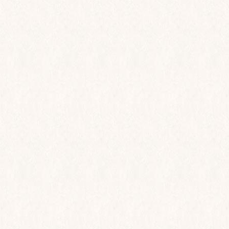
rationsforedrag om destinationen. Vi anbefaler derfor,
etaljeret info om priser og muligheder på din