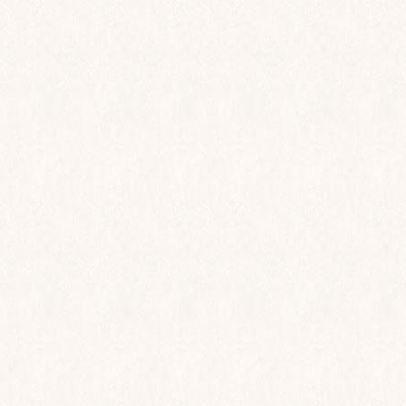
Med venlig hilsen
Backpacker Adventure-teamet
OBS: Vi gør opmærksom på, at dette er et inspi
at du booker et møde efterfølgende for mere d
skræddersyede rejse.