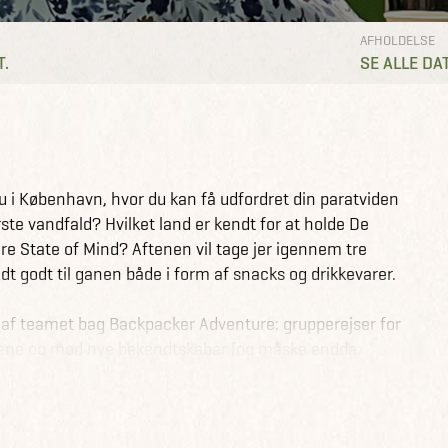
AFHOLDELSE
T.
SE ALLE DA
u i København, hvor du kan få udfordret din paratviden
rste vandfald? Hvilket land er kendt for at holde De
e State of Mind? Aftenen vil tage jer igennem tre
 lidt godt til ganen både i form af snacks og drikkevarer.
 af teamet bag Backpacker Adventure: grupperejser for
alene og mød nye bekendtskaber (og måske endda
ge med at tilmelde dig, da vi har et begrænset antal
e quiz-evner står skarpt, er der mulighed for at vinde