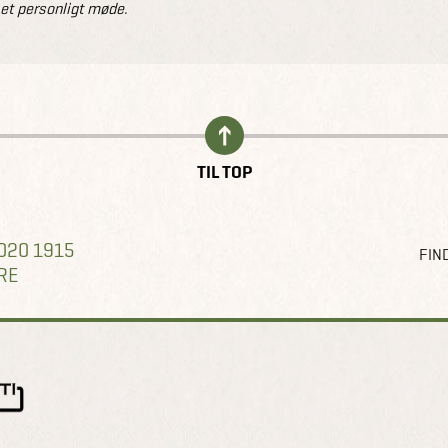
 et personligt møde.
TIL TOP
020 1915
FIND
RE