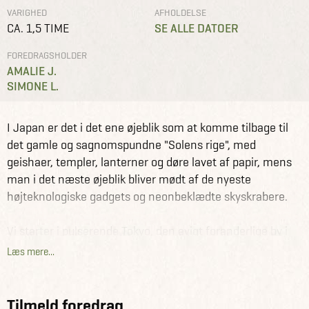
VARIGHED
AFHOLDELSE
CA. 1,5 TIME
SE ALLE DATOER
FOREDRAGSHOLDER
AMALIE J.
SIMONE L.
Foredrag
Odense
Japan
I Japan er det i det ene øjeblik som at komme tilbage til
det gamle og sagnomspundne "Solens rige", med
geishaer, templer, lanterner og døre lavet af papir, mens
man i det næste øjeblik bliver mødt af de nyeste
højteknologiske gadgets og neonbeklædte skyskrabere.
Vi starter i pulserende Tokyo, den evigt foranderlige by i
konstant bevægelse - her går det stærkt og du mærker
Læs mere...
med det samme kontrasten mellem gamle traditioner og
en moderne storby.
Turen går videre mod De Japanske Alper med hyggelige
Tilmeld foredrag