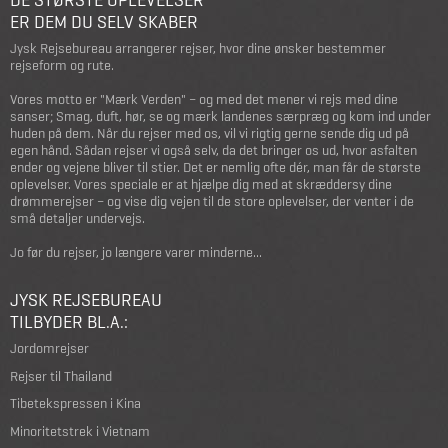
ER DEM DU SELV SKABER
Jysk Rejsebureau arrangerer rejser, hvor dine ønsker bestemmer
rejseform og rute.
Vores motto er "Mærk Verden" – og med det mener vi rejs med dine
sanser; Smag, duft, hør, se og mærk landenes særpræg og kom ind under
huden på dem. Når du rejser med os, vil vi rigtig gerne sende dig ud på
egen hånd. Sådan rejser vi også selv, da det bringer os ud, hvor asfalten
ender og vejene bliver til stier. Det er nemlig ofte dér, man får de største
oplevelser. Vores speciale er at hjælpe dig med at skræddersy dine
drømmerejser – og vise dig vejen til de store oplevelser, der venter i de
små detaljer undervejs.
Jo før du rejser, jo længere varer minderne...
JYSK REJSEBUREAU
TILBYDER BL.A.:
Jordomrejser
Rejser til Thailand
Tibetekspressen i Kina
Minoritetstrek i Vietnam