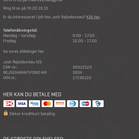
Ring til os på
70 20 19 15
Er du interesseret i job hos Jysk Rejsebureau?
Klik her
.
Telefonåbningstid:
Mandag – torsdag:
9.00 - 17.00
Fredag:
10.00 - 17.00
Se vores afdelinger her
Jysk Rejsebureau A/S
CVR-nr.:
39312123
REJSEGARANTIFOND NR:
3654
IATA nr.:
17236122
HER KAN DU BETALE MED
Sikker kreditkort betaling
DE STØRSTE OPLEVELSER