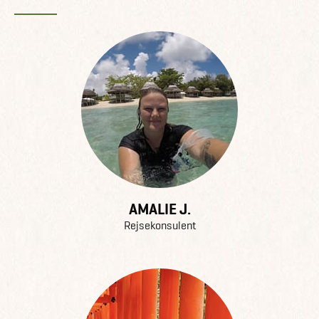
Vi ser frem til en hyggelig aften.
Med venlig hilsen
Amalie og Simone
OBS: Vi gør opmærksom på, at dette er et
inspirationsforedrag om destinationen. Vi anbefaler
derfor, at du booker et møde efterfølgende for mere
detaljeret info om priser og muligheder på din
skræddersyede rejse.
AMALIE J.
Rejsekonsulent