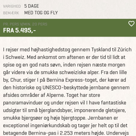
5 DAGE
VARIGHED
MED TOG OG FLY
BEMÆRK
PR. PERS V/MIN. 20 PERS
FRA 5.495,-
Grupperejser
I rejser med højhastighedstog gennem Tyskland til Zürich
Studierejser og
Milano - Med omtanke og
studieture
bæredygtighedsfokus
i Schweiz. Med ankomst om aftenen er der tid til lidt at
spise og en god nats søvn, inden rejsen næste morgen
går videre via de smukke schweiziske alper. Fra den lille
by, Chur, stiger I på Bernina Express-toget, der kører ad
den historiske og UNESCO-beskyttede jernbane gennem
afsides områder af Alperne. Toget har store
panoramavinduer og under rejsen vil I have fantastiske
udsigter til små bjerglandsbyer, imponerende gletsjere,
smukke bjergsøer og høje bjergtoppe. Jernbanen er
exceptionel ingeniørkundskab og tager jer helt op til det
betagende Bernina-pas i 2.253 meters højde. Undervejs