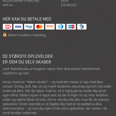
REJSEGARANTIFOND NR:
3654
IATA nr.:
17236122
HER KAN DU BETALE MED
Sikker kreditkort betaling
DE STØRSTE OPLEVELSER
ER DEM DU SELV SKABER
Jysk Rejsebureau arrangerer rejser, hvor dine ønsker bestemmer
rejseform og rute.
Vores motto er "Mærk Verden" – og med det mener vi rejs med dine
sanser; Smag, duft, hør, se og mærk landenes særpræg og kom ind under
huden på dem. Når du rejser med os, vil vi rigtig gerne sende dig ud på
egen hånd. Sådan rejser vi også selv, da det bringer os ud, hvor asfalten
ender og vejene bliver til stier. Det er nemlig ofte dér, man får de største
oplevelser. Vores speciale er at hjælpe dig med at skræddersy dine
drømmerejser – og vise dig vejen til de store oplevelser, der venter i de
små detaljer undervejs.