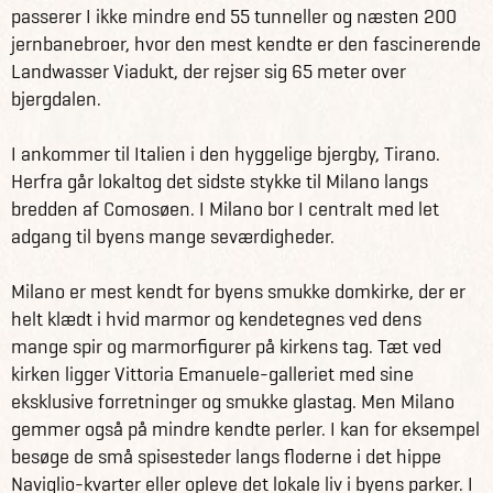
passerer I ikke mindre end 55 tunneller og næsten 200
jernbanebroer, hvor den mest kendte er den fascinerende
Landwasser Viadukt, der rejser sig 65 meter over
bjergdalen.
I ankommer til Italien i den hyggelige bjergby, Tirano.
Herfra går lokaltog det sidste stykke til Milano langs
bredden af Comosøen. I Milano bor I centralt med let
adgang til byens mange seværdigheder.
Milano er mest kendt for byens smukke domkirke, der er
helt klædt i hvid marmor og kendetegnes ved dens
mange spir og marmorfigurer på kirkens tag. Tæt ved
kirken ligger Vittoria Emanuele-galleriet med sine
eksklusive forretninger og smukke glastag. Men Milano
gemmer også på mindre kendte perler. I kan for eksempel
besøge de små spisesteder langs floderne i det hippe
Naviglio-kvarter eller opleve det lokale liv i byens parker. I