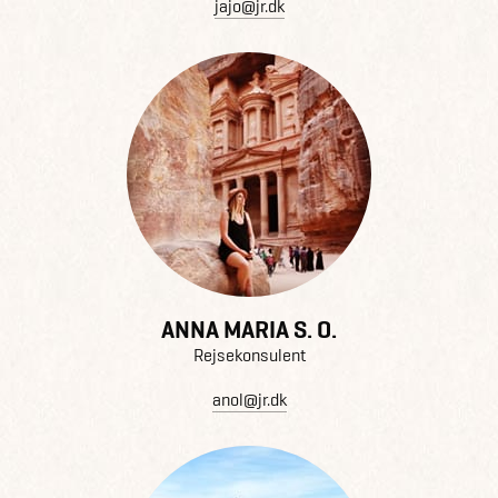
jajo@jr.dk
ANNA MARIA S. O.
Rejsekonsulent
anol@jr.dk