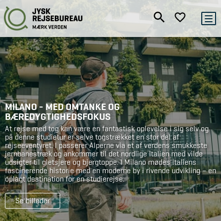
MILANO - MED OMTANKE OG
BÆREDYGTIGHEDSFOKUS
At rejse med tog kan være en fantastisk oplevelse i sig selv og
på denne studietur er selve togstrækket en stor del af
rejseeventyret. I passerer Alperne via et af verdens smukkeste
jernbanestræk og ankommer til det nordlige Italien med vilde
udsigter til gletsjere og bjergtoppe. I Milano mødes Italiens
fascinerende historie med en moderne by i rivende udvikling – en
oplagt destination for en studierejse.
Se billeder