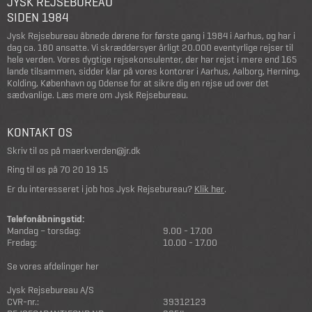
JYSK REJSEBUREAU
SIDEN 1984
Jysk Rejsebureau åbnede dørene for første gang i 1984 i Aarhus, og har i
dag ca. 180 ansatte. Vi skræddersyer årligt 20.000 eventyrlige rejser til
hele verden. Vores dygtige rejsekonsulenter, der har rejst i mere end 165
lande tilsammen, sidder klar på vores kontorer i Aarhus, Aalborg, Herning,
Kolding, København og Odense for at sikre dig en rejse ud over det
sædvanlige.
Læs mere om Jysk Rejsebureau
.
KONTAKT OS
Skriv til os på
maerkverden@jr.dk
Ring til os på
70 20 19 15
Er du interesseret i job hos Jysk Rejsebureau?
Klik her
.
Telefonåbningstid:
Mandag – torsdag:
9.00 - 17.00
Fredag:
10.00 - 17.00
Se vores afdelinger her
Jysk Rejsebureau A/S
CVR-nr.:
39312123