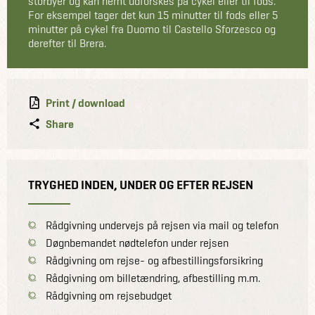
storbyer og kan nemt udforskes på cykel eller til fods.
For eksempel tager det kun 15 minutter til fods eller 5
minutter på cykel fra Duomo til Castello Sforzesco og
derefter til Brera.
Print / download
Share
TRYGHED INDEN, UNDER OG EFTER REJSEN
Rådgivning undervejs på rejsen via mail og telefon
Døgnbemandet nødtelefon under rejsen
Rådgivning om rejse- og afbestillingsforsikring
Rådgivning om billetændring, afbestilling m.m.
Rådgivning om rejsebudget