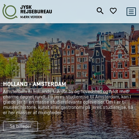
HOLLAND - AMSTERDAM
Amsterdam er Hollands største by og hovedstad og fyldt med
charme døgnet rundt. På jeres studierejse til Amsterdam, kan I
glæde jer til en masse studierelevante oplevelser. Om I er til
museer, historie, kunst eller gastronomi på jeres studierejse, så
er her masser af muligheder.
Se billeder