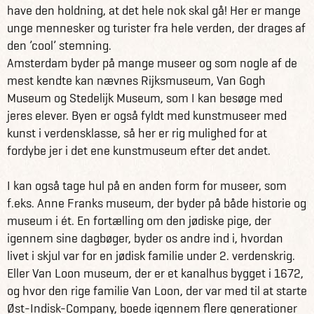
have den holdning, at det hele nok skal gå! Her er mange
unge mennesker og turister fra hele verden, der drages af
den ’cool’ stemning.
Amsterdam byder på mange museer og som nogle af de
mest kendte kan nævnes Rijksmuseum, Van Gogh
Museum og Stedelijk Museum, som I kan besøge med
jeres elever. Byen er også fyldt med kunstmuseer med
kunst i verdensklasse, så her er rig mulighed for at
fordybe jer i det ene kunstmuseum efter det andet.
I kan også tage hul på en anden form for museer, som
f.eks. Anne Franks museum, der byder på både historie og
museum i ét. En fortælling om den jødiske pige, der
igennem sine dagbøger, byder os andre ind i, hvordan
livet i skjul var for en jødisk familie under 2. verdenskrig.
Eller Van Loon museum, der er et kanalhus bygget i 1672,
og hvor den rige familie Van Loon, der var med til at starte
Øst-Indisk-Company, boede igennem flere generationer