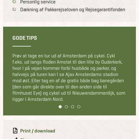
Personlig service
Dækning af Pakkerejseloven og Rejsegarantifonden
GODE TIPS
Hvis I vælger at cykle og ser et skilt med et billede af
en cykel under et stopskilt med ordet “uitgezondered”,
betyder det, at I kan køre ned ad den vej på cykel. Dette
vil ofte betyde, at I kører mod den modkørende trafik
(hvis vejen er ensrettet for køretøjer), så bliv ikke
forskrækket over dette, bare husk at hold til højre.
1
2
3
4
Print / download