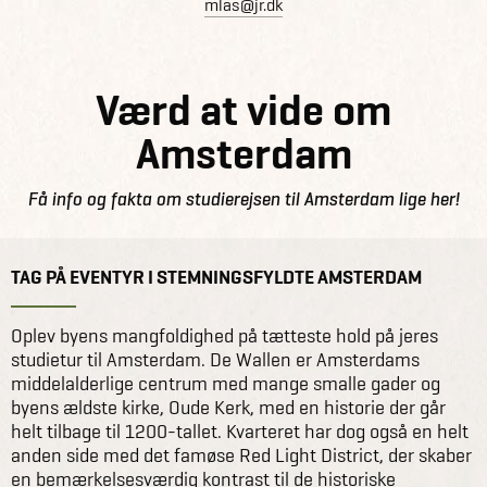
mlas@jr.dk
Værd at vide om
Amsterdam
Få info og fakta om studierejsen til Amsterdam lige her!
TAG PÅ EVENTYR I STEMNINGSFYLDTE AMSTERDAM
Oplev byens mangfoldighed på tætteste hold på jeres
studietur til Amsterdam. De Wallen er Amsterdams
middelalderlige centrum med mange smalle gader og
byens ældste kirke, Oude Kerk, med en historie der går
helt tilbage til 1200-tallet. Kvarteret har dog også en helt
anden side med det famøse Red Light District, der skaber
en bemærkelsesværdig kontrast til de historiske