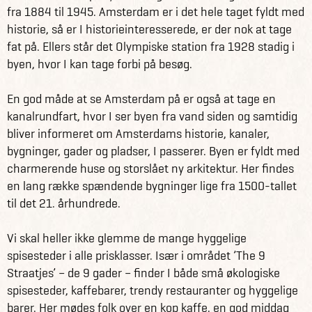
fra 1884 til 1945. Amsterdam er i det hele taget fyldt med
historie, så er I historieinteresserede, er der nok at tage
fat på. Ellers står det Olympiske station fra 1928 stadig i
byen, hvor I kan tage forbi på besøg.
En god måde at se Amsterdam på er også at tage en
kanalrundfart, hvor I ser byen fra vand siden og samtidig
bliver informeret om Amsterdams historie, kanaler,
bygninger, gader og pladser, I passerer. Byen er fyldt med
charmerende huse og storslået ny arkitektur. Her findes
en lang række spændende bygninger lige fra 1500-tallet
til det 21. århundrede.
Vi skal heller ikke glemme de mange hyggelige
spisesteder i alle prisklasser. Især i området ’The 9
Straatjes’ – de 9 gader – finder I både små økologiske
spisesteder, kaffebarer, trendy restauranter og hyggelige
barer. Her mødes folk over en kop kaffe, en god middag