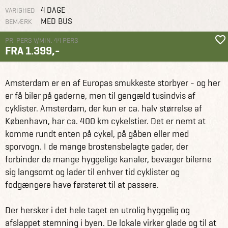
4 DAGE
VARIGHED
MED BUS
BEMÆRK
PR. PERS V/MIN. 44 PERS
FRA 1.399,-
Grupperejser
Studierejser og studieture
Studietur til Amsterdam
Amsterdam er en af Europas smukkeste storbyer - og her
er få biler på gaderne, men til gengæld tusindvis af
cyklister. Amsterdam, der kun er ca. halv størrelse af
København, har ca. 400 km cykelstier. Det er nemt at
komme rundt enten på cykel, på gåben eller med
sporvogn. I de mange brostensbelagte gader, der
forbinder de mange hyggelige kanaler, bevæger bilerne
sig langsomt og lader til enhver tid cyklister og
fodgængere have førsteret til at passere.
Der hersker i det hele taget en utrolig hyggelig og
afslappet stemning i byen. De lokale virker glade og til at