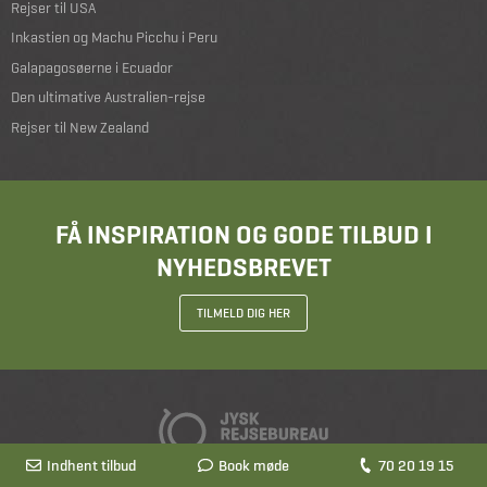
Rejser til USA
Inkastien og Machu Picchu i Peru
Galapagosøerne i Ecuador
Den ultimative Australien-rejse
Rejser til New Zealand
FÅ INSPIRATION OG GODE TILBUD I
NYHEDSBREVET
TILMELD DIG HER
Indhent tilbud
Indhent tilbud
Book møde
Book møde
70 20 19 15
70 20 19 15
Generelle betingelser
|
Vilkår ved online køb
|
Billetændring
|