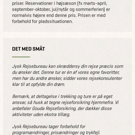
priser. Reservationer i højsæson (fx marts-april,
september-oktober, jul/nytår og sommerferien) er
normalvis højere end denne pris. Prisen er med
forbehold for pladssituationen.
DET MED SMÅT
Jysk Rejsebureau kan skræddersy din rejse præcis som
du ønsker det. Denne tur er én af vores egne favoritter,
men har du andre ønsker, sidder vores rejsekonsulenter
klar til at opfylde din drøm.
Bemærk, at deltagelse i trekking og ture er på eget
ansvar, så husk at tegne rejseforsikring hjemmefra. Vi
anbefaler Gouda Rejseforsikring, der dækker disse
aktiviteter uden ekstra tillæg.
Jysk Rejsebureau tager forbehold for
programændringer, prisændringer og trykfejl.