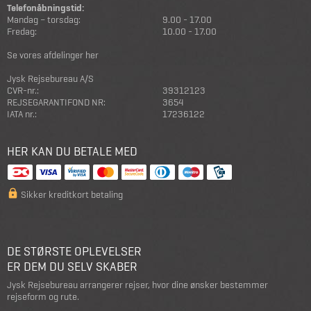
Telefonåbningstid:
Mandag – torsdag:
9.00 - 17.00
Fredag:
10.00 - 17.00
Se vores afdelinger her
Jysk Rejsebureau A/S
CVR-nr.:
39312123
REJSEGARANTIFOND NR:
3654
IATA nr.:
17236122
HER KAN DU BETALE MED
Sikker kreditkort betaling
DE STØRSTE OPLEVELSER
ER DEM DU SELV SKABER
Jysk Rejsebureau arrangerer rejser, hvor dine ønsker bestemmer
rejseform og rute.