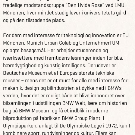
fredelige modstandsgruppe “Den Hvide Rose” ved LMU
München, hvor mindet stadig lever i universitetets gård
og på den tilstødende plads.
For dem med interesse for teknologi og innovation er TU
München, Munich Urban Colab og UnternehmerTUM
oplagte besøgsmål. Her arbejder studerende og
iværksættere med fremtidens løsninger inden for bl.a.
bæredygtighed og kunstig intelligens. Derudover er
Deutsches Museum et af Europas største tekniske
museer – mens det er et must for alle med interesse for
mekanik, design og bilindustrien at dykke ned i BMWs
verden, hvor det er muligt både at blive imponeret over
bilsamlingen i udstillingen BMW Welt, lære om historien
bag på BMW Museum og få et indblik i moderne
bilproduktion på fabrikken BMW Group Plant. I
Olympiaparken, anlagt til De Olympiske Lege i 1972, kan I
kombinere sport, rundvisninger og kultur. Ellers kan