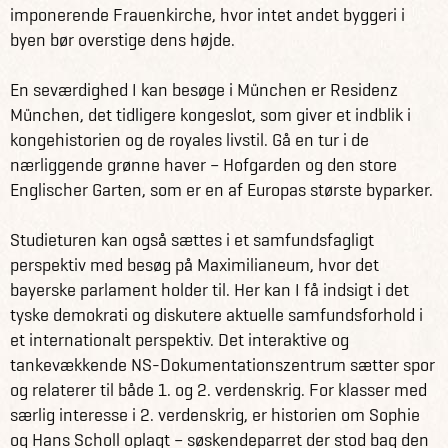
imponerende Frauenkirche, hvor intet andet byggeri i
byen bør overstige dens højde.
En seværdighed I kan besøge i München er Residenz
München, det tidligere kongeslot, som giver et indblik i
kongehistorien og de royales livstil. Gå en tur i de
nærliggende grønne haver – Hofgarden og den store
Englischer Garten, som er en af Europas største byparker.
Studieturen kan også sættes i et samfundsfagligt
perspektiv med besøg på Maximilianeum, hvor det
bayerske parlament holder til. Her kan I få indsigt i det
tyske demokrati og diskutere aktuelle samfundsforhold i
et internationalt perspektiv. Det interaktive og
tankevækkende NS-Dokumentationszentrum sætter spor
og relaterer til både 1. og 2. verdenskrig. For klasser med
særlig interesse i 2. verdenskrig, er historien om Sophie
og Hans Scholl oplagt – søskendeparret der stod bag den