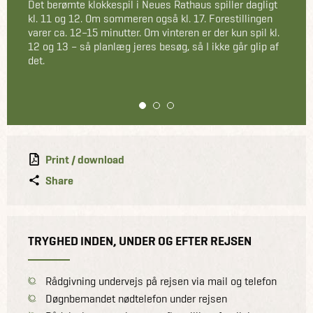
Det berømte klokkespil i Neues Rathaus spiller dagligt
kl. 11 og 12. Om sommeren også kl. 17. Forestillingen
varer ca. 12–15 minutter. Om vinteren er der kun spil kl.
12 og 13 – så planlæg jeres besøg, så I ikke går glip af
det.
1
2
3
Print / download
Share
TRYGHED INDEN, UNDER OG EFTER REJSEN
Rådgivning undervejs på rejsen via mail og telefon
Døgnbemandet nødtelefon under rejsen