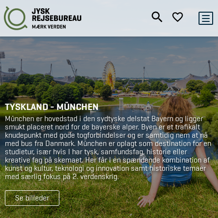
TYSKLAND - MÜNCHEN
München er hovedstad i den sydtyske delstat Bayern og ligger
smukt placeret nord for de bayerske alper. Byen er et trafikalt
knudepunkt med gode togforbindelser og er samtidig nem at nå
med bus fra Danmark. München er oplagt som destination for en
studietur, især hvis I har tysk, samfundsfag, historie eller
kreative fag på skemaet. Her får I en spændende kombination af
kunst og kultur, teknologi og innovation samt historiske temaer
med særlig fokus på 2. verdenskrig.
Se billeder