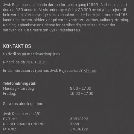
Jysk Rejsebureau åbnede dørene for første gang i 1984 i Aarhus, og har i
dag ca. 180 ansatte. Vi skræddersyer årligt 20.000 eventyrlige rejser til
hele verden. Vores dygtige rejsekonsulenter, der har rejst i mere end 165
lande tilsammen, sidder klar på vores kontorer i Aarhus, Aalborg, Herning,
Kolding, København og Odense for at sikre dig en rejse ud over det
sædvanlige.
Læs mere om Jysk Rejsebureau
.
KONTAKT OS
Skriv til os på
maerkverden@jr.dk
Ring til os på
70 20 19 15
Er du interesseret i job hos Jysk Rejsebureau?
Klik her
.
Telefonåbningstid:
Mandag – torsdag:
9.00 - 17.00
Fredag:
10.00 - 17.00
Se vores afdelinger her
Jysk Rejsebureau A/S
CVR-nr.:
39312123
REJSEGARANTIFOND NR:
3654
IATA nr.:
17236122