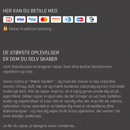
HER KAN DU BETALE MED
Sikker kreditkort betaling
DE STØRSTE OPLEVELSER
ER DEM DU SELV SKABER
Jysk Rejsebureau arrangerer rejser, hvor dine ønsker bestemmer
rejseform og rute.
Vores motto er "Mærk Verden" – og med det mener vi rejs med dine
sanser; Smag, duft, hør, se og mærk landenes særpræg og kom ind under
huden på dem. Når du rejser med os, vil vi rigtig gerne sende dig ud på
egen hånd. Sådan rejser vi også selv, da det bringer os ud, hvor asfalten
ender og vejene bliver til stier. Det er nemlig ofte dér, man får de største
oplevelser. Vores speciale er at hjælpe dig med at skræddersy dine
drømmerejser – og vise dig vejen til de store oplevelser, der venter i de
små detaljer undervejs.
Jo før du rejser, jo længere varer minderne...