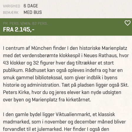
6 DAGE
VARIGHED
MED BUS
BEMÆRK
PR. PERS. V/MIN. 82 PERS.
FRA 2.145,-
Grupperejser
Studierejser og studieture
Studietur til München
I centrum af München finder I den historiske Marienplatz
med det verdensberømte klokkespil i Neues Rathaus, hvor
43 klokker og 32 figurer hver dag tiltrækker et stort
publikum. Rådhuset kan også opleves indefra og har en
smuk gammel bibliotekssal, som giver indblik i byens
historie og administration. Tæt på pladsen ligger også Skt.
Peters Kirke, hvor du og jeres elever kan nyde udsigten
over byen og Marienplatz fra kirketårnet.
I den gamle bydel ligger Viktualienmarkt, et klassisk
madmarked, som i november og december måned bliver
forvandlet til et julemarked. Her finder I også den