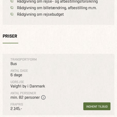
Rådgivning om rejse- og afbestillingsforsikring
Rådgivning om billetændring, afbestilling m.m.
Rådgivning om rejsebudget
PRISER
TRANSPORTFORM
Bus
ANTAL DAGE
6 dage
UDREJSE
Valgfri by i Danmark
ANTAL PERSONER
min. 82 personer
FRAPRIS
INDHENT TILBUD
2.145,-