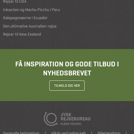
Rejser til USA
Inkastien og Machu Picchu i Peru
Galapagosøerne i Ecuador
Den ultimative Australien-rejse
Rejser til New Zealand
FÅ INSPIRATION OG GODE TILBUD I
NYHEDSBREVET
TILMELD DIG HER
Generelle betingelser
|
Vilkår ved online køb
|
Billetændring
|