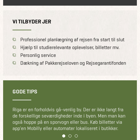
VI TILBYDER JER
Professionel planlægning af rejsen fra start til slut
Hjælp til studierelevante oplevelser, billetter mv.
Personlig service
Dækning af Pakkerejseloven og Rejsegarantifonden
GODE TIPS
Tag på en guidet tur til Moskva-distriktet og den jødiske
Ghetto eller tag en dagstur på cykel ud til kystbyen
Jurmala.
1
2
3