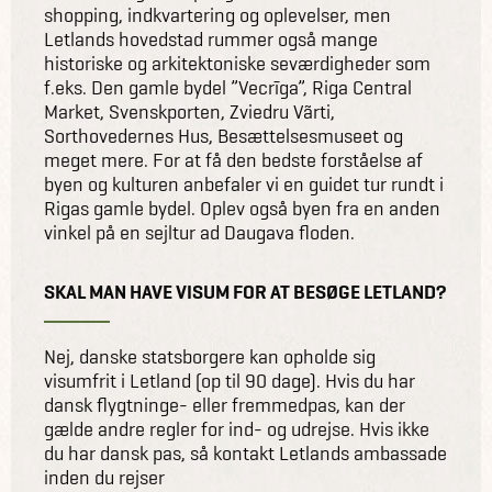
shopping, indkvartering og oplevelser, men
Letlands hovedstad rummer også mange
historiske og arkitektoniske seværdigheder som
f.eks. Den gamle bydel ”Vecrīga”, Riga Central
Market, Svenskporten, Zviedru Vãrti,
Sorthovedernes Hus, Besættelsesmuseet og
meget mere. For at få den bedste forståelse af
byen og kulturen anbefaler vi en guidet tur rundt i
Rigas gamle bydel. Oplev også byen fra en anden
vinkel på en sejltur ad Daugava floden.
SKAL MAN HAVE VISUM FOR AT BESØGE LETLAND?
Nej, danske statsborgere kan opholde sig
visumfrit i Letland (op til 90 dage). Hvis du har
dansk flygtninge- eller fremmedpas, kan der
gælde andre regler for ind- og udrejse. Hvis ikke
du har dansk pas, så kontakt Letlands ambassade
inden du rejser