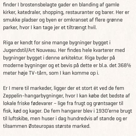
finder I brostensbelagte gader en blanding af gamle
kirker, katedraler, shopping, restauranter og barer. Her er
smukke pladser og byen er omkranset af flere grønne
parker, hvor I kan tage jer et tiltrængt hvil.
Riga er kendt for sine mange bygninger bygget i
Jugendstil/Art Nouveau. Her findes hele kvarterer med
bygninger bygget i denne arkitektur. Riga byder på
moderne bygninger og et bevis på dette er bl.a. det 368½
meter høje TV-tårn, som I kan komme op i.
Er I mere til markeder, ligger der et stort ét ved de fem
Zeppelin-hangarbygninger, hvor I kan købe det bedste af
lokale friske fødevarer – lige fra frugt og grøntsager til
fisk, kød og kager. De fem hangarer blev i 1930’erne brugt
til luftskibe, men huser i dag hundredvis af stande og er
tilsammen Østeuropas største marked.