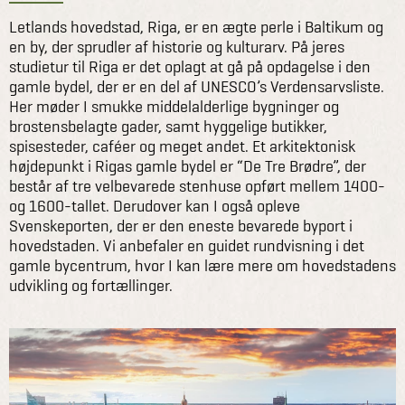
Letlands hovedstad, Riga, er en ægte perle i Baltikum og
en by, der sprudler af historie og kulturarv. På jeres
studietur til Riga er det oplagt at gå på opdagelse i den
gamle bydel, der er en del af UNESCO’s Verdensarvsliste.
Her møder I smukke middelalderlige bygninger og
brostensbelagte gader, samt hyggelige butikker,
spisesteder, caféer og meget andet. Et arkitektonisk
højdepunkt i Rigas gamle bydel er “De Tre Brødre”, der
består af tre velbevarede stenhuse opført mellem 1400-
og 1600-tallet. Derudover kan I også opleve
Svenskeporten, der er den eneste bevarede byport i
hovedstaden. Vi anbefaler en guidet rundvisning i det
gamle bycentrum, hvor I kan lære mere om hovedstadens
udvikling og fortællinger.