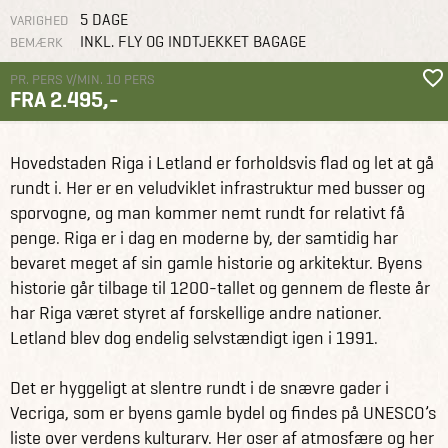
5 DAGE
VARIGHED
INKL. FLY OG INDTJEKKET BAGAGE
BEMÆRK
PR. PERS V/MIN. 10 PERS
FRA 2.495,-
Grupperejser
Studierejser og studieture
Studietur til Riga
Hovedstaden Riga i Letland er forholdsvis flad og let at gå
rundt i. Her er en veludviklet infrastruktur med busser og
sporvogne, og man kommer nemt rundt for relativt få
penge. Riga er i dag en moderne by, der samtidig har
bevaret meget af sin gamle historie og arkitektur. Byens
historie går tilbage til 1200-tallet og gennem de fleste år
har Riga været styret af forskellige andre nationer.
Letland blev dog endelig selvstændigt igen i 1991.
Det er hyggeligt at slentre rundt i de snævre gader i
Vecriga, som er byens gamle bydel og findes på UNESCO’s
liste over verdens kulturarv. Her oser af atmosfære og her