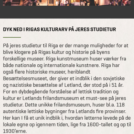
DYK NED I RIGAS KULTURARV PÅ JERES STUDIETUR
På jeres studietur til Riga er der mange muligheder for at
blive klogere på Rigas kultur og historie på byens
forskellige museer. Riga kunstmuseum huser værker fra
både nationale og internationale kunstnere. Riga har
også flere historiske museer, heriblandt
Besættelsesmuseet, der giver et indblik i den sovjetiske
og nazistiske besættelse af Letland, der stod på i 51 år.
For en dybdegående forståelse af lettisk tradition og
kultur er Letlands frilandsmuseum et must-see på jeres
studietur. Dette unikke frilandsmuseum, huser bl.a. 118
autentiske lettiske bygninger fra Letlands fire provinser.
Her kan I få et unik indblik i, hvordan letterne levede på de
lokale egne op igennem tiden, lige fra 1600-tallet og op til
1930’erne.