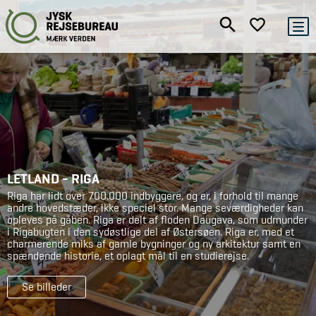
LETLAND - RIGA
Riga har lidt over 700.000 indbyggere, og er, i forhold til mange
andre hovedstæder, ikke speciel stor. Mange seværdigheder kan
opleves på gåben. Riga er delt af floden Daugava, som udmunder
i Rigabugten i den sydøstlige del af Østersøen. Riga er, med et
charmerende miks af gamle bygninger og ny arkitektur samt en
spændende historie, et oplagt mål til en studierejse.
Se billeder