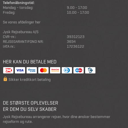
Telefonåbningstid:
Mandag – torsdag:
9.00 - 17.00
Fredag:
10.00 - 17.00
Se vores afdelinger her
Jysk Rejsebureau A/S
CVR-nr.:
39312123
REJSEGARANTIFOND NR:
3654
IATA nr.:
17236122
HER KAN DU BETALE MED
Sikker kreditkort betaling
DE STØRSTE OPLEVELSER
ER DEM DU SELV SKABER
Jysk Rejsebureau arrangerer rejser, hvor dine ønsker bestemmer
rejseform og rute.