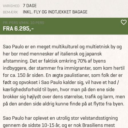
7 DAGE
VARIGHED
INKL. FLY OG INDTJEKKET BAGAGE
BEMÆRK
PR. PERS V/MIN. 10 PERS
FRA 6.295,-
Grupperejser
Studierejser og studieture
Studietur til Sao Paulo
Sao Paulo er en meget multikulturel og multietnisk by og
her bor med mennesker af italiensk og japansk
afstamning. Det er faktisk omkring 70% af byens
indbyggere, der stammer fra immigranter, som kom hertil
for ca. 150 år siden. En ægte paulistianer, som folk der er
født og opvokset i Sao Paulo kalder sig, vil have et had /
kærlighedsforhold til byen, hvor man på den ene side
brokker sig højlydt over dens størrelse, trafik og larm, men
på den anden side aldrig kunne finde på at flytte fra byen.
Sao Paulo har oplevet en utrolig stor velstandsstigning
gennem de sidste 10-15 år, og er nok Brasiliens mest