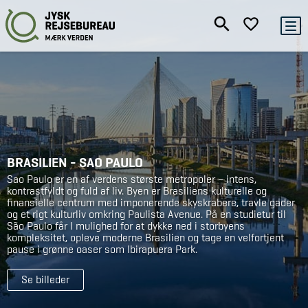
BRASILIEN - SAO PAULO
Sao Paulo er en af verdens største metropoler – intens,
kontrastfyldt og fuld af liv. Byen er Brasiliens kulturelle og
finansielle centrum med imponerende skyskrabere, travle gader
og et rigt kulturliv omkring Paulista Avenue. På en studietur til
São Paulo får I mulighed for at dykke ned i storbyens
kompleksitet, opleve moderne Brasilien og tage en velfortjent
pause i grønne oaser som Ibirapuera Park.
Se billeder