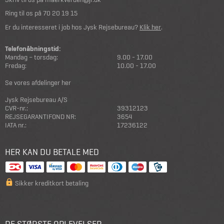
Ring til os på
70 20 19 15
Er du interesseret i job hos Jysk Rejsebureau?
Klik her
.
Telefonåbningstid:
Mandag – torsdag:
9.00 - 17.00
Fredag:
10.00 - 17.00
Se vores afdelinger her
Jysk Rejsebureau A/S
CVR-nr.:
39312123
REJSEGARANTIFOND NR:
3654
IATA nr.:
17236122
HER KAN DU BETALE MED
Sikker kreditkort betaling
DE STØRSTE OPLEVELSER