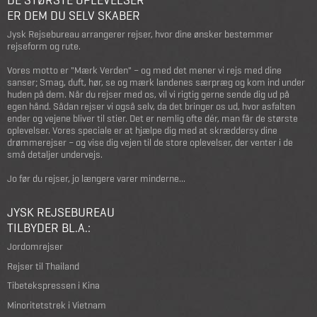
ER DEM DU SELV SKABER
Jysk Rejsebureau arrangerer rejser, hvor dine ønsker bestemmer
rejseform og rute.
Vores motto er "Mærk Verden" – og med det mener vi rejs med dine
sanser; Smag, duft, hør, se og mærk landenes særpræg og kom ind under
huden på dem. Når du rejser med os, vil vi rigtig gerne sende dig ud på
egen hånd. Sådan rejser vi også selv, da det bringer os ud, hvor asfalten
ender og vejene bliver til stier. Det er nemlig ofte dér, man får de største
oplevelser. Vores speciale er at hjælpe dig med at skræddersy dine
drømmerejser – og vise dig vejen til de store oplevelser, der venter i de
små detaljer undervejs.
Jo før du rejser, jo længere varer minderne...
JYSK REJSEBUREAU
TILBYDER BL.A.:
Jordomrejser
Rejser til Thailand
Tibetekspressen i Kina
Minoritetstrek i Vietnam