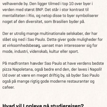
velhavende by. Den ligger tilmed i top 10 over byer i
verden med størst BNP. Det står i stor kontrast til
mentaliteten i Rio, og netop disse to byer symboliserer
noget af den diversitet, som Brasilien byder på.
Der er utrolig mange multinationale selskaber, der har
slået sig ned i Sao Paulo. Dette giver gode muligheder for
at virksomhedsbesøg, uanset man interesserer sig for
mode, industri, videnskab, kultur eller sport.
På madfronten hævder Sao Paulo at have verdens bedste
pizza Napoletana, også bedre end den, der laves i Napoli!
Ud over at være en meget driftig by, så byder Sao Paulo
også på mange rigtig gode moderne restauranter og
cafeer.
Hvad vil I opleve på studierejsen?