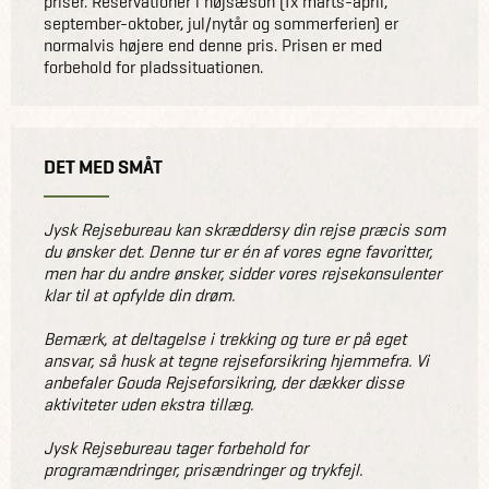
priser. Reservationer i højsæson (fx marts-april,
september-oktober, jul/nytår og sommerferien) er
normalvis højere end denne pris. Prisen er med
forbehold for pladssituationen.
DET MED SMÅT
Jysk Rejsebureau kan skræddersy din rejse præcis som
du ønsker det. Denne tur er én af vores egne favoritter,
men har du andre ønsker, sidder vores rejsekonsulenter
klar til at opfylde din drøm.
Bemærk, at deltagelse i trekking og ture er på eget
ansvar, så husk at tegne rejseforsikring hjemmefra. Vi
anbefaler Gouda Rejseforsikring, der dækker disse
aktiviteter uden ekstra tillæg.
Jysk Rejsebureau tager forbehold for
programændringer, prisændringer og trykfejl.