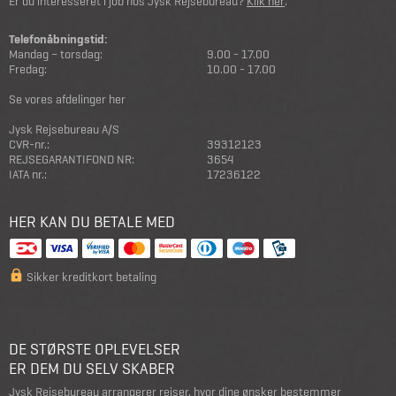
Er du interesseret i job hos Jysk Rejsebureau?
Klik her
.
Telefonåbningstid:
Mandag – torsdag:
9.00 - 17.00
Fredag:
10.00 - 17.00
Se vores afdelinger her
Jysk Rejsebureau A/S
CVR-nr.:
39312123
REJSEGARANTIFOND NR:
3654
IATA nr.:
17236122
HER KAN DU BETALE MED
Sikker kreditkort betaling
DE STØRSTE OPLEVELSER
ER DEM DU SELV SKABER
Jysk Rejsebureau arrangerer rejser, hvor dine ønsker bestemmer