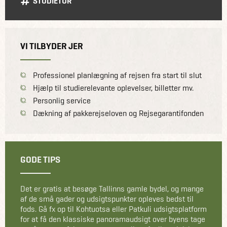
STUDIETUR
VI TILBYDER JER
Professionel planlægning af rejsen fra start til slut
Hjælp til studierelevante oplevelser, billetter mv.
Personlig service
Dækning af pakkerejseloven og Rejsegarantifonden
GODE TIPS
Det er gratis at besøge Tallinns gamle bydel, og mange
af de små gader og udsigtspunkter opleves bedst til
fods. Gå fx op til Kohtuotsa eller Patkuli udsigtsplatform
for at få den klassiske panoramaudsigt over byens tage