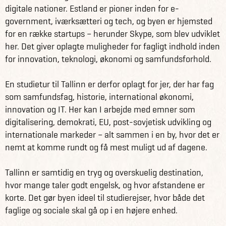
digitale nationer. Estland er pioner inden for e-
government, iværksætteri og tech, og byen er hjemsted
for en række startups – herunder Skype, som blev udviklet
her. Det giver oplagte muligheder for fagligt indhold inden
for innovation, teknologi, økonomi og samfundsforhold.
En studietur til Tallinn er derfor oplagt for jer, der har fag
som samfundsfag, historie, international økonomi,
innovation og IT. Her kan I arbejde med emner som
digitalisering, demokrati, EU, post-sovjetisk udvikling og
internationale markeder – alt sammen i en by, hvor det er
nemt at komme rundt og få mest muligt ud af dagene.
Tallinn er samtidig en tryg og overskuelig destination,
hvor mange taler godt engelsk, og hvor afstandene er
korte. Det gør byen ideel til studierejser, hvor både det
faglige og sociale skal gå op i en højere enhed.