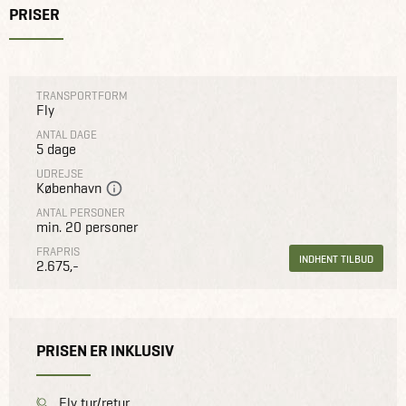
PRISER
TRANSPORTFORM
Fly
ANTAL DAGE
5 dage
UDREJSE
København
ANTAL PERSONER
min. 20 personer
FRAPRIS
INDHENT TILBUD
2.675,-
PRISEN ER INKLUSIV
Fly tur/retur