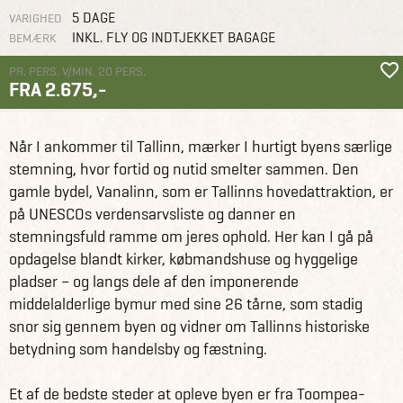
5 DAGE
VARIGHED
INKL. FLY OG INDTJEKKET BAGAGE
BEMÆRK
PR. PERS. V/MIN. 20 PERS.
FRA 2.675,-
Grupperejser
Studierejser og studieture
Studietur til Tallinn
Når I ankommer til Tallinn, mærker I hurtigt byens særlige
stemning, hvor fortid og nutid smelter sammen. Den
gamle bydel, Vanalinn, som er Tallinns hovedattraktion, er
på UNESCOs verdensarvsliste og danner en
stemningsfuld ramme om jeres ophold. Her kan I gå på
opdagelse blandt kirker, købmandshuse og hyggelige
pladser – og langs dele af den imponerende
middelalderlige bymur med sine 26 tårne, som stadig
snor sig gennem byen og vidner om Tallinns historiske
betydning som handelsby og fæstning.
Et af de bedste steder at opleve byen er fra Toompea-