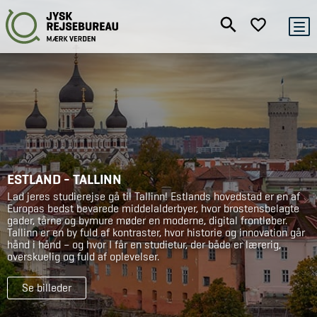
ESTLAND - TALLINN
Lad jeres studierejse gå til Tallinn! Estlands hovedstad er en af
Europas bedst bevarede middelalderbyer, hvor brostensbelagte
gader, tårne og bymure møder en moderne, digital frontløber.
Tallinn er en by fuld af kontraster, hvor historie og innovation går
hånd i hånd – og hvor I får en studietur, der både er lærerig,
overskuelig og fuld af oplevelser.
Se billeder