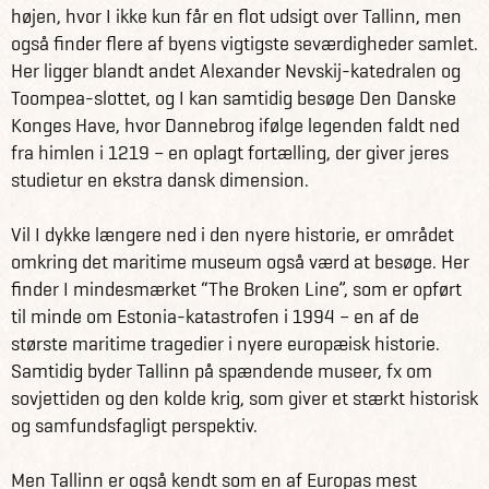
højen, hvor I ikke kun får en flot udsigt over Tallinn, men
også finder flere af byens vigtigste seværdigheder samlet.
Her ligger blandt andet Alexander Nevskij-katedralen og
Toompea-slottet, og I kan samtidig besøge Den Danske
Konges Have, hvor Dannebrog ifølge legenden faldt ned
fra himlen i 1219 – en oplagt fortælling, der giver jeres
studietur en ekstra dansk dimension.
Vil I dykke længere ned i den nyere historie, er området
omkring det maritime museum også værd at besøge. Her
finder I mindesmærket “The Broken Line”, som er opført
til minde om Estonia-katastrofen i 1994 – en af de
største maritime tragedier i nyere europæisk historie.
Samtidig byder Tallinn på spændende museer, fx om
sovjettiden og den kolde krig, som giver et stærkt historisk
og samfundsfagligt perspektiv.
Men Tallinn er også kendt som en af Europas mest