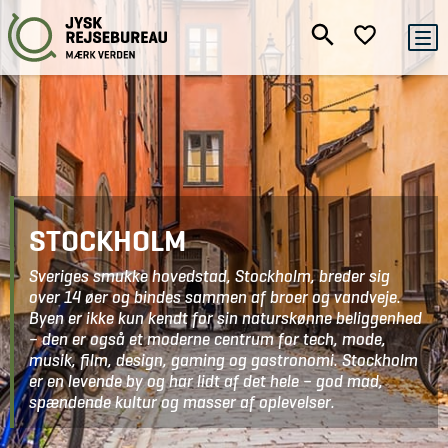
STOCKHOLM
Sveriges smukke hovedstad, Stockholm, breder sig
over 14 øer og bindes sammen af broer og vandveje.
Byen er ikke kun kendt for sin naturskønne beliggenhed
– den er også et moderne centrum for tech, mode,
musik, film, design, gaming og gastronomi. Stockholm
er en levende by og har lidt af det hele – god mad,
spændende kultur og masser af oplevelser.