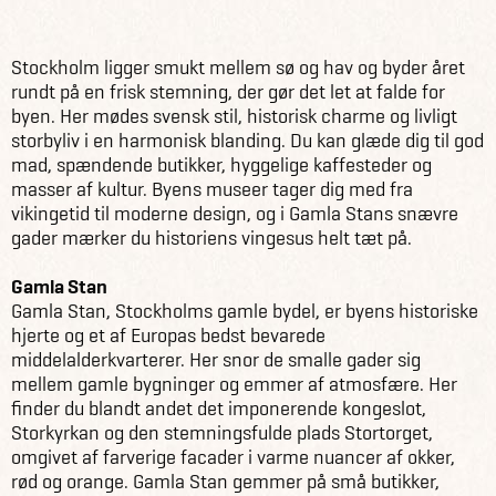
Europa
Sverige
Om Sverige
Inspiration
Stockholm
Stockholm ligger smukt mellem sø og hav og byder året
rundt på en frisk stemning, der gør det let at falde for
byen. Her mødes svensk stil, historisk charme og livligt
storbyliv i en harmonisk blanding. Du kan glæde dig til god
mad, spændende butikker, hyggelige kaffesteder og
masser af kultur. Byens museer tager dig med fra
vikingetid til moderne design, og i Gamla Stans snævre
gader mærker du historiens vingesus helt tæt på.
Gamla Stan
Gamla Stan, Stockholms gamle bydel, er byens historiske
hjerte og et af Europas bedst bevarede
middelalderkvarterer. Her snor de smalle gader sig
mellem gamle bygninger og emmer af atmosfære. Her
finder du blandt andet det imponerende kongeslot,
Storkyrkan og den stemningsfulde plads Stortorget,
omgivet af farverige facader i varme nuancer af okker,
rød og orange. Gamla Stan gemmer på små butikker,