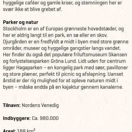
hyggelige caféer og gamle kroer, og stemningen her er
svær ikke at blive grebet af.
Parker og natur
Stockholm er en af Europas grønneste hovedstæder, og
her er aldrig langt til en park, en sø eller en skov.
Djurgården er en fredfyldt ø midt i byen med store grønne
områder, museer og hyggelige gangstier langs vandet.
Her finder du også det populære friluftsmuseum Skansen
og forlystelsesparken Gröna Lund. Lidt uden for centrum
ligger Hagaparken – en kongelig park med søer, pavilloner
og store plæner, perfekt til picnic og afslapning. Uanset
årstid er der rig mulighed for at opleve naturen midt i
byen – måske endda på en kajaktur gennem kanalerne.
Tilnavn:
Nordens Venedig
Indbyggere:
Ca. 980.000
Areal:
188 km²