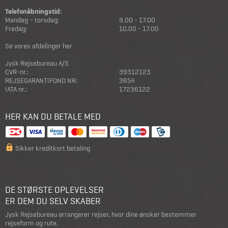
Telefonåbningstid:
Mandag – torsdag:
9.00 - 17.00
Fredag:
10.00 - 17.00
Se vores afdelinger her
Jysk Rejsebureau A/S
CVR-nr.:
39312123
REJSEGARANTIFOND NR:
3654
IATA nr.:
17236122
HER KAN DU BETALE MED
Sikker kreditkort betaling
DE STØRSTE OPLEVELSER
ER DEM DU SELV SKABER
Jysk Rejsebureau arrangerer rejser, hvor dine ønsker bestemmer
rejseform og rute.