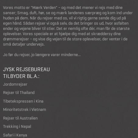
Vores motto er "Mærk Verden" – og med det mener vi rejs med dine
sanser; Smag, duft, hør, se og mærk landenes særpræg og kom ind under
huden på dem. Når du rejser med os, vil vi rigtig gerne sende dig ud på
egen hånd. Sådan rejser vi også selv, da det bringer os ud, hvor asfalten
ender og vejene bliver til stier. Det er nemlig ofte dér, man får de største
oplevelser. Vores speciale er at hjælpe dig med at skræddersy dine
drømmerejser – og vise dig vejen til de store oplevelser, der venter i de
små detaljer undervejs.
Jo før du rejser, jo længere varer minderne...
JYSK REJSEBUREAU
TILBYDER BL.A.:
Jordomrejser
Rejser til Thailand
Tibetekspressen i Kina
Minoritetstrek i Vietnam
Rejser til Australien
Trekking i Nepal
Safari i Kenya