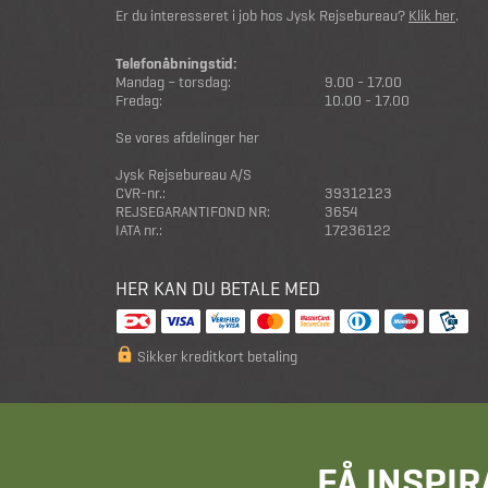
Er du interesseret i job hos Jysk Rejsebureau?
Klik her
.
Telefonåbningstid:
Mandag – torsdag:
9.00 - 17.00
Fredag:
10.00 - 17.00
Se vores afdelinger her
Jysk Rejsebureau A/S
CVR-nr.:
39312123
REJSEGARANTIFOND NR:
3654
IATA nr.:
17236122
HER KAN DU BETALE MED
Sikker kreditkort betaling
FÅ INSPIR