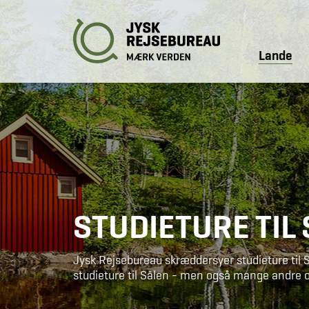
Lande
STUDIETURE TIL
Jysk Rejsebureau skræddersyer studieture til Sv
studieture til Sälen - men også mange andre o