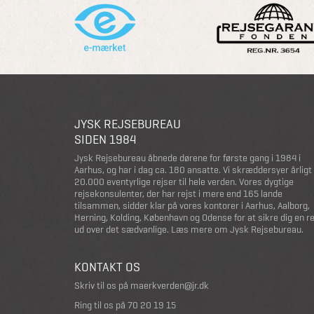
JYSK REJSEBUREAU
SIDEN 1984
Jysk Rejsebureau åbnede dørene for første gang i 1984 i
Aarhus, og har i dag ca. 180 ansatte. Vi skræddersyer årligt
20.000 eventyrlige rejser til hele verden. Vores dygtige
rejsekonsulenter, der har rejst i mere end 165 lande
tilsammen, sidder klar på vores kontorer i Aarhus, Aalborg,
Herning, Kolding, København og Odense for at sikre dig en r
ud over det sædvanlige.
Læs mere om Jysk Rejsebureau
.
KONTAKT OS
Skriv til os på
maerkverden@jr.dk
Ring til os på
70 20 19 15