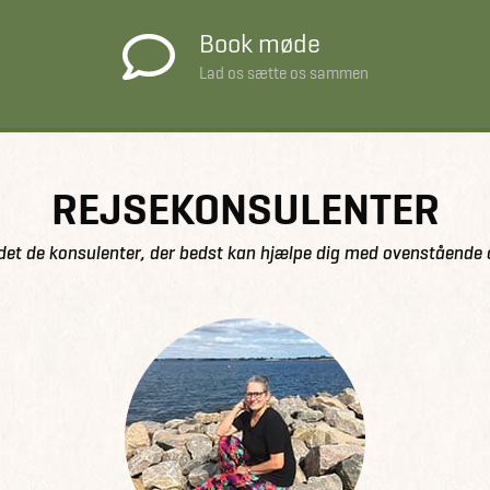
Book møde
Lad os sætte os sammen
REJSEKONSULENTER
det de konsulenter, der bedst kan hjælpe dig med ovenstående 