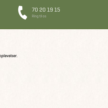
70 20 19 15
Ring til os
oplevelser.