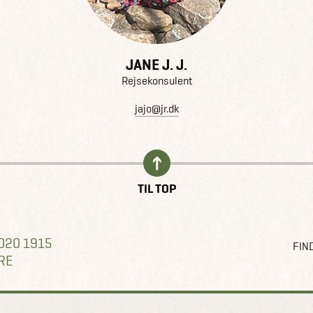
JANE J. J.
Rejsekonsulent
jajo@jr.dk
TIL TOP
020 1915
FIND
RE