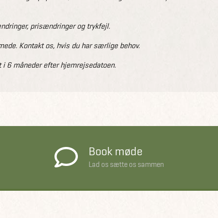
dringer, prisændringer og trykfejl.
de. Kontakt os, hvis du har særlige behov.
 i 6 måneder efter hjemrejsedatoen.
Book møde
Lad os sætte os sammen