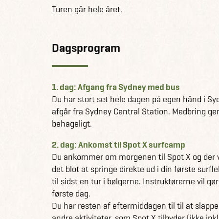
Turen går hele året.
Dagsprogram
1. dag: Afgang fra Sydney med bus
Du har stort set hele dagen på egen hånd i Syd
afgår fra Sydney Central Station. Medbring ger
behageligt.
2. dag: Ankomst til Spot X surfcamp
Du ankommer om morgenen til Spot X og der vi
det blot at springe direkte ud i din første surf
til sidst en tur i bølgerne. Instruktørerne vil g
første dag.
Du har resten af eftermiddagen til til at slap
andre aktiviteter, som Spot X tilbyder (ikke inkl