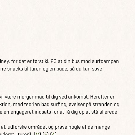
ney, for det er først kl. 23 at din bus mod surfcampen
ne snacks til turen og en pude, så du kan sove
l være morgenmad til dig ved ankomst. Herefter er
lektion, med teorien bag surfing, øvelser på stranden og
øre en engageret indsats for at få dig op at stå allerede
pe af, udforske området og prøve nogle af de mange
uderet i turen). (
M
),(
F
),(
A
)