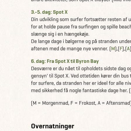
3.-5. dag: Spot X
Din udvikling som surfer fortsætter resten af 
for at holde pause fra surfingen og spille beachv
slænge sig i en hængekøje.
De lange dage i bølgerne og på stranden under 
aftenen med de mange nye venner. (
M
),(
F
),(
A
6. dag: Fra Spot X til Byron Bay
Desværre er du nået til opholdets sidste dag o
gensyn' til Spot X. Ved ottetiden kører din bus 
for surfere, da stranden her er ideel for alle 
med sikkerhed få nogle fantastiske dage her. (
(M = Morgenmad, F = Frokost, A = Aftensmad
Overnatninger