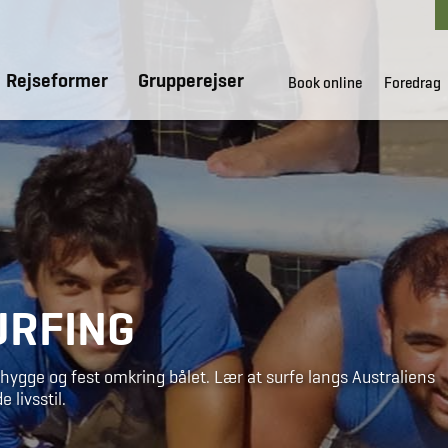
Rejseformer
Grupperejser
Book online
Foredrag
URFING
 hygge og fest omkring bålet. Lær at surfe langs Australiens
 livsstil.