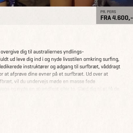
PR. PERS
FRA 4.600,-
vergive dig til australiernes yndlings-
uldt ud leve dig ind i og nyde livsstilen omkring surfing,
dedikerede instruktører og adgang til surfbræt, våddragt
or at afprøve dine evner på et surfbræt. Ud over at
rfbræt, vil du undervejs møde en masse fede
oga og nyde en strandfest eller to. Glæd dig til at få de
 Australien her