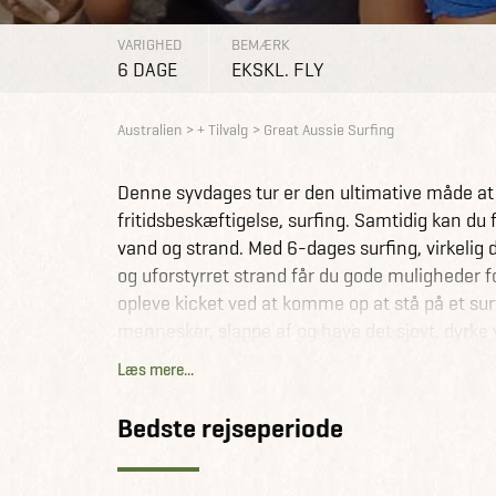
VARIGHED
BEMÆRK
6 DAGE
EKSKL. FLY
Australien
+ Tilvalg
Great Aussie Surfing
Denne syvdages tur er den ultimative måde at o
fritidsbeskæftigelse, surfing. Samtidig kan du f
vand og strand. Med 6-dages surfing, virkelig 
og uforstyrret strand får du gode muligheder f
opleve kicket ved at komme op at stå på et su
mennesker, slappe af og have det sjovt, dyrke y
helt store smil frem!
Læs mere...
Få information og fakta om Australien her
Bedste rejseperiode
Se alle vores andre fantastiske rejseforslag i