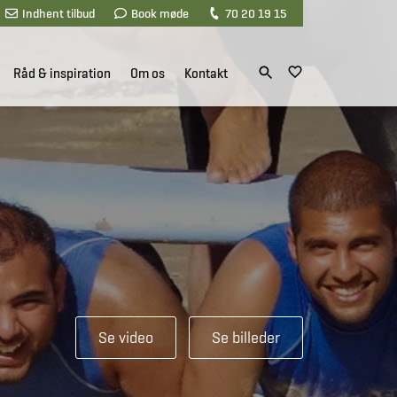
Indhent tilbud
Book møde
70 20 19 15
Råd & inspiration
Om os
Kontakt
Se video
Se billeder