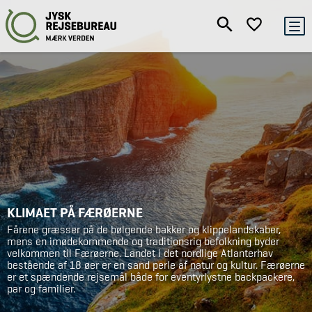
KLIMAET PÅ FÆRØERNE
Fårene græsser på de bølgende bakker og klippelandskaber,
mens en imødekommende og traditionsrig befolkning byder
velkommen til Færøerne. Landet i det nordlige Atlanterhav
bestående af 18 øer er en sand perle af natur og kultur. Færøerne
er et spændende rejsemål både for eventyrlystne backpackere,
par og familier.