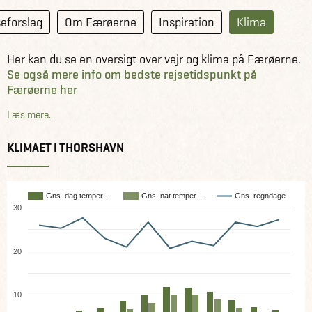
eforslag
Om Færøerne
Inspiration
Klima
Her kan du se en oversigt over vejr og klima på Færøerne.
Se også mere info om bedste rejsetidspunkt på
Færøerne her
.
Læs mere...
KLIMAET I THORSHAVN
Gns. dag temper…
Gns. nat temper…
Gns. regndage
30
20
10