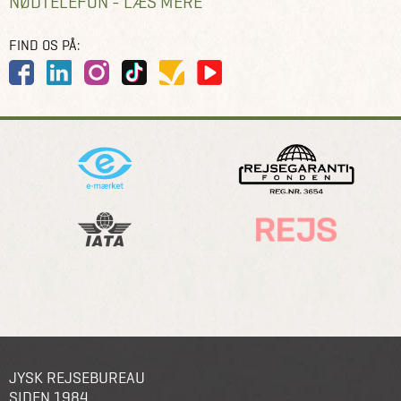
NØDTELEFON - LÆS MERE
FIND OS PÅ:
JYSK REJSEBUREAU
SIDEN 1984