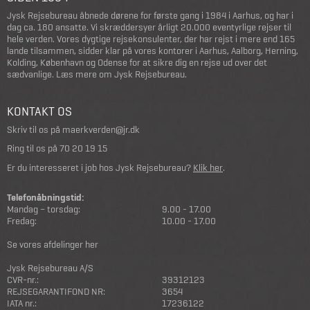
Jysk Rejsebureau åbnede dørene for første gang i 1984 i Aarhus, og har i
dag ca. 180 ansatte. Vi skræddersyer årligt 20.000 eventyrlige rejser til
hele verden. Vores dygtige rejsekonsulenter, der har rejst i mere end 165
lande tilsammen, sidder klar på vores kontorer i Aarhus, Aalborg, Herning,
Kolding, København og Odense for at sikre dig en rejse ud over det
sædvanlige.
Læs mere om Jysk Rejsebureau
.
KONTAKT OS
Skriv til os på
maerkverden@jr.dk
Ring til os på
70 20 19 15
Er du interesseret i job hos Jysk Rejsebureau?
Klik her
.
Telefonåbningstid:
Mandag – torsdag:
9.00 - 17.00
Fredag:
10.00 - 17.00
Se vores afdelinger her
Jysk Rejsebureau A/S
CVR-nr.:
39312123
REJSEGARANTIFOND NR:
3654
IATA nr.:
17236122