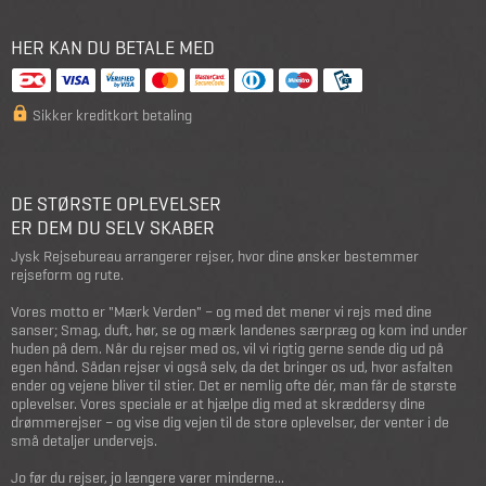
HER KAN DU BETALE MED
Sikker kreditkort betaling
DE STØRSTE OPLEVELSER
ER DEM DU SELV SKABER
Jysk Rejsebureau arrangerer rejser, hvor dine ønsker bestemmer
rejseform og rute.
Vores motto er "Mærk Verden" – og med det mener vi rejs med dine
sanser; Smag, duft, hør, se og mærk landenes særpræg og kom ind under
huden på dem. Når du rejser med os, vil vi rigtig gerne sende dig ud på
egen hånd. Sådan rejser vi også selv, da det bringer os ud, hvor asfalten
ender og vejene bliver til stier. Det er nemlig ofte dér, man får de største
oplevelser. Vores speciale er at hjælpe dig med at skræddersy dine
drømmerejser – og vise dig vejen til de store oplevelser, der venter i de
små detaljer undervejs.
Jo før du rejser, jo længere varer minderne...